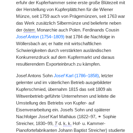
erfuhr der Kupferhammer seine erste große Blütezeit mit
der Herstellung von Kupferplättchen für die Wiener
Münze, seit 1759 auch von Prägemünzen, seit 1763 war
das Werk zusätzlich Silbermünze und belieferte neben
der
österr.
Monarchie auch Polen. Ferdinands Cousin
Josef Anton
(1754–1809)
trat 1784 die Nachfolge in
Wöllersbach an; er hatte mit wirtschaftlichen
Schwierigkeiten durch verstärkten ausländischen
Konkurrenzdruck auf dem Kupfermarkt und daraus
resultierendem Exporteinbruch zu kämpfen.
Josef Antons Sohn
Josef
Karl (1786–1858)
, letzter
gelernter und im väterlichen Betrieb ausgebildeter
Kupferschmied, übernahm 1815 das seit 1809 als
Witwenbetrieb geführte Unternehmen und leitete die
Umstellung des Betriebs von Kupfer- auf
Eisenverarbeitung ein. Josefs Sohn und späterer
Nachfolger
Josef
Karl Mathäus (1822–97, ⚭ Sophie
Streicher, 1830–99,
T
d.
k. k.
Hof- u. Kammer-
Pianofortefabrikanten Johann Baptist Streicher) studierte