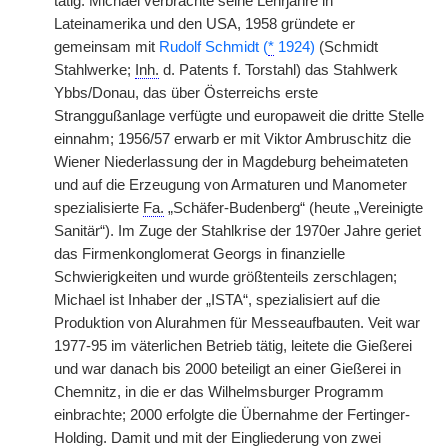
tätig. Michael verbrachte seine Lehrjahre in
Lateinamerika und den USA, 1958 gründete er
gemeinsam mit
Rudolf Schmidt (
*
1924)
(Schmidt
Stahlwerke;
Inh.
d. Patents f. Torstahl) das Stahlwerk
Ybbs/Donau, das über Österreichs erste
Stranggußanlage verfügte und europaweit die dritte Stelle
einnahm; 1956/57 erwarb er mit Viktor Ambruschitz die
Wiener Niederlassung der in Magdeburg beheimateten
und auf die Erzeugung von Armaturen und Manometer
spezialisierte
Fa.
„Schäfer-Budenberg“ (heute „Vereinigte
Sanitär“). Im Zuge der Stahlkrise der 1970er Jahre geriet
das Firmenkonglomerat Georgs in finanzielle
Schwierigkeiten und wurde größtenteils zerschlagen;
Michael ist Inhaber der „ISTA“, spezialisiert auf die
Produktion von Alurahmen für Messeaufbauten. Veit war
1977-95 im väterlichen Betrieb tätig, leitete die Gießerei
und war danach bis 2000 beteiligt an einer Gießerei in
Chemnitz, in die er das Wilhelmsburger Programm
einbrachte; 2000 erfolgte die Übernahme der Fertinger-
Holding. Damit und mit der Eingliederung von zwei