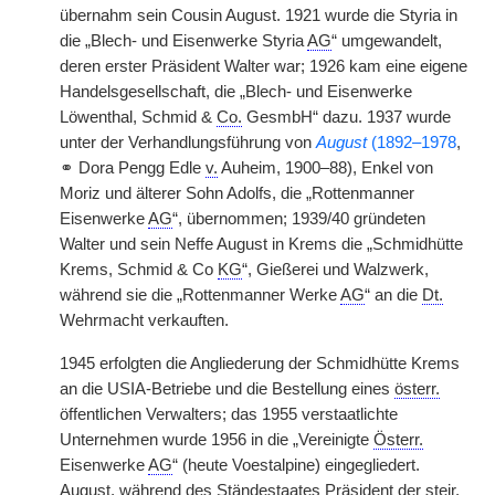
übernahm sein Cousin August. 1921 wurde die Styria in
die „Blech- und Eisenwerke Styria
AG
“ umgewandelt,
deren erster Präsident Walter war; 1926 kam eine eigene
Handelsgesellschaft, die „Blech- und Eisenwerke
Löwenthal, Schmid &
Co.
GesmbH“ dazu. 1937 wurde
unter der Verhandlungsführung von
August
(1892–1978
,
⚭ Dora Pengg Edle
v.
Auheim, 1900–88), Enkel von
Moriz und älterer Sohn Adolfs, die „Rottenmanner
Eisenwerke
AG
“, übernommen; 1939/40 gründeten
Walter und sein Neffe August in Krems die „Schmidhütte
Krems, Schmid & Co
KG
“, Gießerei und Walzwerk,
während sie die „Rottenmanner Werke
AG
“ an die
Dt.
Wehrmacht verkauften.
1945 erfolgten die Angliederung der Schmidhütte Krems
an die USIA-Betriebe und die Bestellung eines
österr.
öffentlichen Verwalters; das 1955 verstaatlichte
Unternehmen wurde 1956 in die „Vereinigte
Österr.
Eisenwerke
AG
“ (heute Voestalpine) eingegliedert.
August, während des Ständestaates Präsident der
steir.