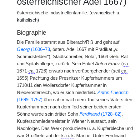
österreichischer Adel 1667)
österreichische Industriellenfamilie. (evangelisch u.
katholisch)
Biographie
Die Familie stammt aus Biberach/Riß und geht auf
Georg
(1606–73
,
österr.
Adel 1667 mit Prädikat „
v.
Schmidsfelden“), Stadtschreiber, Notar, 1664
Geh.
Rat
und Spitalspfleger, zurück. Sein Enkel
Anton Franz
(
ca.
1671-
ca.
1726) erwarb nach vorübergehender (seit
ca.
1695) Pachtung des Presnitzer Kupferhammers um
1710/11 den Wöllersdorfer Kupferhammer in
Niederösterreich, wo er sich niederließ.
Anton Friedrich
(1699–1757)
übernahm nach dem Tod seines Vaters den
Kupferhammer; nach dem Tod seiner beiden ersten
Söhne wurde sein dritter Sohn
Ferdinand
(1728–82)
,
Kupferschmiedemeister in Wiener Neustadt, sein
Nachfolger. Das Werk produzierte
u. a.
Kupferbleche und
war Großlieferant der
k. u. k.
Marine. Unter Ferdinand