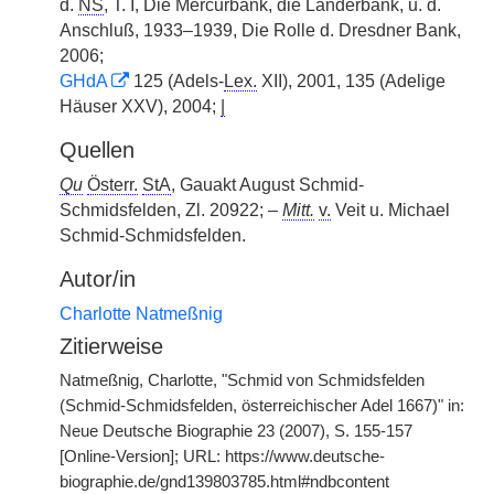
d.
NS
, T. I, Die Mercurbank, die Länderbank, u. d.
Anschluß, 1933–1939, Die Rolle d. Dresdner Bank,
2006;
GHdA
125 (Adels-
Lex.
XII), 2001, 135 (Adelige
Häuser XXV), 2004;
|
Quellen
Qu
Österr.
StA
, Gauakt August Schmid-
Schmidsfelden, Zl. 20922; –
Mitt.
v.
Veit u. Michael
Schmid-Schmidsfelden.
Autor/in
Charlotte Natmeßnig
Zitierweise
Natmeßnig, Charlotte, "Schmid von Schmidsfelden
(Schmid-Schmidsfelden, österreichischer Adel 1667)" in:
Neue Deutsche Biographie 23 (2007), S. 155-157
[Online-Version]; URL: https://www.deutsche-
biographie.de/gnd139803785.html#ndbcontent