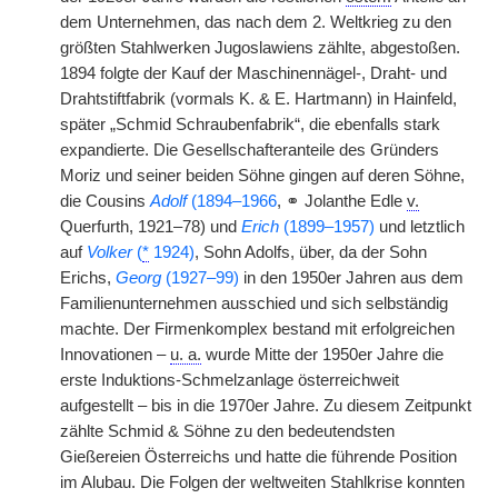
dem Unternehmen, das nach dem 2. Weltkrieg zu den
größten Stahlwerken Jugoslawiens zählte, abgestoßen.
1894 folgte der Kauf der Maschinennägel-, Draht- und
Drahtstiftfabrik (vormals K. & E. Hartmann) in Hainfeld,
später „Schmid Schraubenfabrik“, die ebenfalls stark
expandierte. Die Gesellschafteranteile des Gründers
Moriz und seiner beiden Söhne gingen auf deren Söhne,
die Cousins
Adolf
(1894–1966
, ⚭ Jolanthe Edle
v.
Querfurth, 1921–78) und
Erich
(1899–1957)
und letztlich
auf
Volker
(
*
1924)
, Sohn Adolfs, über, da der Sohn
Erichs,
Georg
(1927–99)
in den 1950er Jahren aus dem
Familienunternehmen ausschied und sich selbständig
machte. Der Firmenkomplex bestand mit erfolgreichen
Innovationen –
u. a.
wurde Mitte der 1950er Jahre die
erste Induktions-Schmelzanlage österreichweit
aufgestellt – bis in die 1970er Jahre. Zu diesem Zeitpunkt
zählte Schmid & Söhne zu den bedeutendsten
Gießereien Österreichs und hatte die führende Position
im Alubau. Die Folgen der weltweiten Stahlkrise konnten