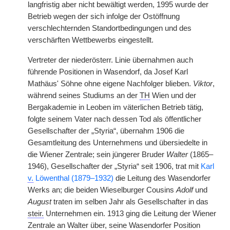
langfristig aber nicht bewältigt werden, 1995 wurde der
Betrieb wegen der sich infolge der Ostöffnung
verschlechternden Standortbedingungen und des
verschärften Wettbewerbs eingestellt.
Vertreter der niederösterr. Linie übernahmen auch
führende Positionen in Wasendorf, da Josef Karl
Mathäus' Söhne ohne eigene Nachfolger blieben.
Viktor
,
während seines Studiums an der
TH
Wien und der
Bergakademie in Leoben im väterlichen Betrieb tätig,
folgte seinem Vater nach dessen Tod als öffentlicher
Gesellschafter der „Styria“, übernahm 1906 die
Gesamtleitung des Unternehmens und übersiedelte in
die Wiener Zentrale; sein jüngerer Bruder
Walter
(1865–
1946), Gesellschafter der „Styria“ seit 1906, trat mit
Karl
v.
Löwenthal (1879–1932)
die Leitung des Wasendorfer
Werks an; die beiden Wieselburger Cousins
Adolf
und
August
traten im selben Jahr als Gesellschafter in das
steir.
Unternehmen ein. 1913 ging die Leitung der Wiener
Zentrale an Walter über, seine Wasendorfer Position