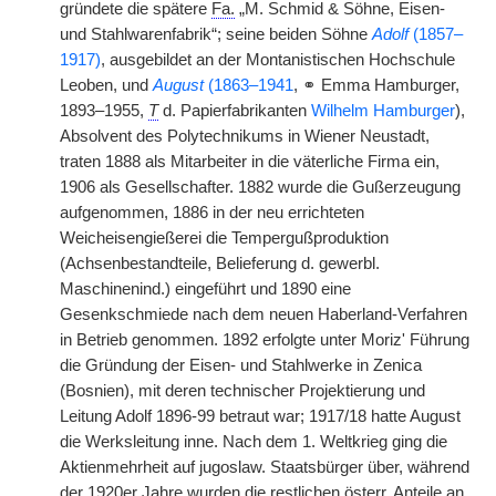
gründete die spätere
Fa.
„M. Schmid & Söhne, Eisen-
und Stahlwarenfabrik“; seine beiden Söhne
Adolf
(1857–
1917)
, ausgebildet an der Montanistischen Hochschule
Leoben, und
August
(1863–1941
, ⚭ Emma Hamburger,
1893–1955,
T
d. Papierfabrikanten
Wilhelm Hamburger
),
Absolvent des Polytechnikums in Wiener Neustadt,
traten 1888 als Mitarbeiter in die väterliche Firma ein,
1906 als Gesellschafter. 1882 wurde die Gußerzeugung
aufgenommen, 1886 in der neu errichteten
Weicheisengießerei die Tempergußproduktion
(Achsenbestandteile, Belieferung d. gewerbl.
Maschinenind.) eingeführt und 1890 eine
Gesenkschmiede nach dem neuen Haberland-Verfahren
in Betrieb genommen. 1892 erfolgte unter Moriz' Führung
die Gründung der Eisen- und Stahlwerke in Zenica
(Bosnien), mit deren technischer Projektierung und
Leitung Adolf 1896-99 betraut war; 1917/18 hatte August
die Werksleitung inne. Nach dem 1. Weltkrieg ging die
Aktienmehrheit auf jugoslaw. Staatsbürger über, während
der 1920er Jahre wurden die restlichen
österr.
Anteile an