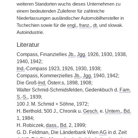
weiteren Standorten wuchs dieses Unternehmen zu
einem bedeutenden Zulieferer für zahlreiche
Niederlassungen ausländischer Automobilhersteller in
Tschechien sowie für die
engl.
,
franz.
,
dt.
und slowak.
Autoindustrie.
Literatur
Compass, Finanzielles
Jb.
,
Jgg.
1926, 1930, 1938,
1940, 1942;
Ind.
-Compass 1923, 1926, 1930, 1938;
Compass, Kommerzielles
Jb.
,
Jgg.
1940, 1942;
Die Groß-
Ind.
Österr.s, 1898, 1908;
Walter Schmid-Schmidsfelden, Gedenkbuch d.
Fam.
S.
-
S.
, 1939;
100 J. M. Schmid + Söhne, 1972;
H. Berthold, 500 J., Chronik u.
Gesch.
e.
Untern.
,
Bd.
1, 1984;
H. Robiczek,
dass.
,
Bd.
2, 1999;
G. D. Feldman, Die Länderbank Wien
AG
in d. Zeit