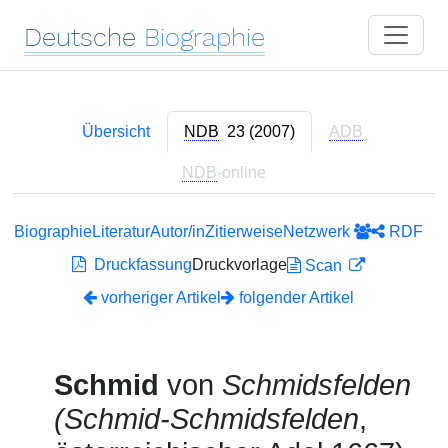
Deutsche
Biographie
Übersicht
NDB
23 (2007)
ADB
NDB
-online
Biographie
Literatur
Autor/in
Zitierweise
Netzwerk
RDF
Druckfassung
Druckvorlage
Scan
vorheriger Artikel
folgender Artikel
Schmid
von
Schmidsfelden
(Schmid-Schmidsfelden
,