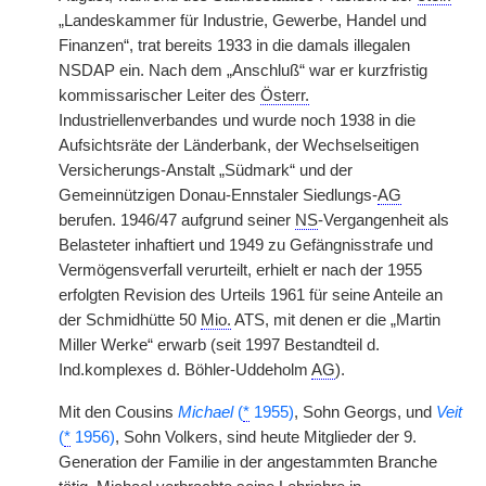
„Landeskammer für Industrie, Gewerbe, Handel und
Finanzen“, trat bereits 1933 in die damals illegalen
NSDAP ein. Nach dem „Anschluß“ war er kurzfristig
kommissarischer Leiter des
Österr.
Industriellenverbandes und wurde noch 1938 in die
Aufsichtsräte der Länderbank, der Wechselseitigen
Versicherungs-Anstalt „Südmark“ und der
Gemeinnützigen Donau-Ennstaler Siedlungs-
AG
berufen. 1946/47 aufgrund seiner
NS
-Vergangenheit als
Belasteter inhaftiert und 1949 zu Gefängnisstrafe und
Vermögensverfall verurteilt, erhielt er nach der 1955
erfolgten Revision des Urteils 1961 für seine Anteile an
der Schmidhütte 50
Mio.
ATS, mit denen er die „Martin
Miller Werke“ erwarb (seit 1997 Bestandteil d.
Ind.komplexes d. Böhler-Uddeholm
AG
).
Mit den Cousins
Michael
(
*
1955)
, Sohn Georgs, und
Veit
(
*
1956)
, Sohn Volkers, sind heute Mitglieder der 9.
Generation der Familie in der angestammten Branche