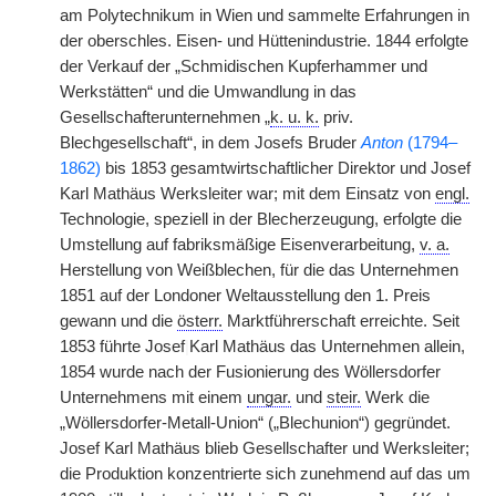
am Polytechnikum in Wien und sammelte Erfahrungen in
der oberschles. Eisen- und Hüttenindustrie. 1844 erfolgte
der Verkauf der „Schmidischen Kupferhammer und
Werkstätten“ und die Umwandlung in das
Gesellschafterunternehmen „
k. u. k.
priv.
Blechgesellschaft“, in dem Josefs Bruder
Anton
(1794–
1862)
bis 1853 gesamtwirtschaftlicher Direktor und Josef
Karl Mathäus Werksleiter war; mit dem Einsatz von
engl.
Technologie, speziell in der Blecherzeugung, erfolgte die
Umstellung auf fabriksmäßige Eisenverarbeitung,
v. a.
Herstellung von Weißblechen, für die das Unternehmen
1851 auf der Londoner Weltausstellung den 1. Preis
gewann und die
österr.
Marktführerschaft erreichte. Seit
1853 führte Josef
|
Karl Mathäus das Unternehmen allein,
1854 wurde nach der Fusionierung des Wöllersdorfer
Unternehmens mit einem
ungar.
und
steir.
Werk die
„Wöllersdorfer-Metall-Union“ („Blechunion“) gegründet.
Josef Karl Mathäus blieb Gesellschafter und Werksleiter;
die Produktion konzentrierte sich zunehmend auf das um