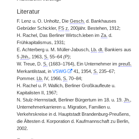
Literatur
F. Lenz u. O. Unholtz, Die
Gesch.
d. Bankhauses
Gebrüder Schickler,
FS
z.
200jähr. Bestehen, 1912;
H. Rachel, Das Berliner Wirtsch.leben im
Za.
d.
Frühkapitalismus, 1931;
E. Achterberg u. M. Müller-Jabusch,
Lb.
dt.
Bankiers aus
5
Jhh.
, 1963,
S.
55–64
(P)
;
W. Treue, D.
S.
(1683–1764), Ein Unternehmer im
preuß.
Merkantilstaat, in
VSWG
41, 1954,
S.
235–67;
Pommer.
Lb.
IV, 1966,
S.
70–84;
H. Rachel u. P. Wallich, Berliner Großkaufleute u.
Kapitalisten II, 1967;
N. Stulz-Herrnstadt, Berliner Bürgertum im 18. u. 19.
Jh.
,
Unternehmerkarrieren u. Migration, Familien u.
Verkehrskreise in d. Hauptstadt Brandenburg-Preußens,
die Ältesten d. Korporation d. Kaufmannschaft zu Berlin,
2002.