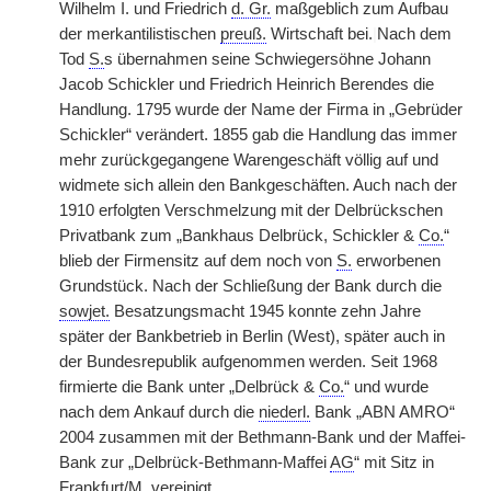
Wilhelm I. und Friedrich
d. Gr.
maßgeblich zum Aufbau
der merkantilistischen
preuß.
Wirtschaft bei.
|
Nach dem
Tod
S.
s übernahmen seine Schwiegersöhne Johann
Jacob Schickler und Friedrich Heinrich Berendes die
Handlung. 1795 wurde der Name der Firma in „Gebrüder
Schickler“ verändert. 1855 gab die Handlung das immer
mehr zurückgegangene Warengeschäft völlig auf und
widmete sich allein den Bankgeschäften. Auch nach der
1910 erfolgten Verschmelzung mit der Delbrückschen
Privatbank zum „Bankhaus Delbrück, Schickler &
Co.
“
blieb der Firmensitz auf dem noch von
S.
erworbenen
Grundstück. Nach der Schließung der Bank durch die
sowjet.
Besatzungsmacht 1945 konnte zehn Jahre
später der Bankbetrieb in Berlin (West), später auch in
der Bundesrepublik aufgenommen werden. Seit 1968
firmierte die Bank unter „Delbrück &
Co.
“ und wurde
nach dem Ankauf durch die
niederl.
Bank „ABN AMRO“
2004 zusammen mit der Bethmann-Bank und der Maffei-
Bank zur „Delbrück-Bethmann-Maffei
AG
“ mit Sitz in
Frankfurt/M. vereinigt.