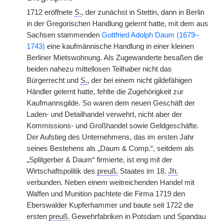
1712 eröffnete
S.
, der zunächst in Stettin, dann in Berlin
in der Gregorischen Handlung gelernt hatte, mit dem aus
Sachsen stammenden
Gottfried Adolph Daum (1679–
1743)
eine kaufmännische Handlung in einer kleinen
Berliner Mietswohnung. Als Zugewanderte besaßen die
beiden nahezu mittellosen Teilhaber nicht das
Bürgerrecht und
S.
, der bei einem nicht gildefähigen
Händler gelernt hatte, fehlte die Zugehörigkeit zur
Kaufmannsgilde. So waren dem neuen Geschäft der
Laden- und Detailhandel verwehrt, nicht aber der
Kommissions- und Großhandel sowie Geldgeschäfte.
Der Aufstieg des Unternehmens, das im ersten Jahr
seines Bestehens als „Daum & Comp.“, seitdem als
„Splitgerber & Daum“ firmierte, ist eng mit der
Wirtschaftspolitik des
preuß.
Staates im 18.
Jh.
verbunden. Neben einem weitreichenden Handel mit
Waffen und Munition pachtete die Firma 1719 den
Eberswalder Kupferhammer und baute seit 1722 die
ersten
preuß.
Gewehrfabriken in Potsdam und Spandau