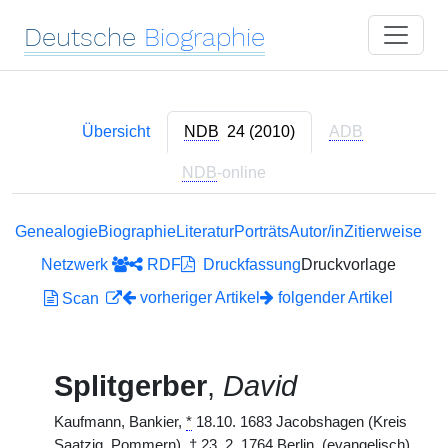
Deutsche
Biographie
Übersicht
NDB
24 (2010)
ADB
NDB
-online
Genealogie
Biographie
Literatur
Porträts
Autor/in
Zitierweise
Netzwerk
RDF
Druckfassung
Druckvorlage
vorheriger Artikel
folgender Artikel
Scan
Splitgerber
,
David
Kaufmann, Bankier,
*
18.10. 1683 Jacobshagen (Kreis
Saatzig, Pommern),
†
23. 2. 1764 Berlin. (evangelisch)