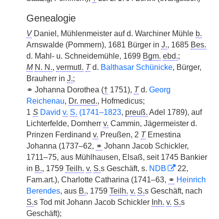
Genealogie
V
Daniel, Mühlenmeister auf d. Warchiner Mühle
b.
Arnswalde (Pommern), 1681 Bürger in
J.
, 1685
Bes.
d. Mahl- u. Schneidemühle, 1699
Bgm.
ebd.
;
M
N. N.
,
vermutl.
T
d.
Balthasar Schünicke
, Bürger,
Brauherr in
J.
;
⚭ Johanna Dorothea (
†
1751),
T
d.
Georg
Reichenau
,
Dr. med.
, Hofmedicus;
1
S
David
v.
S.
(1741–1823
,
preuß.
Adel 1789), auf
Lichterfelde, Domherr
v.
Cammin, Jägermeister d.
Prinzen Ferdinand
v.
Preußen, 2
T
Ernestina
Johanna (1737–62,
⚭
Johann Jacob Schickler,
1711–75, aus Mühlhausen, Elsaß, seit 1745 Bankier
in
B.
, 1759
Teilh.
v.
S.
s Geschäft, s.
NDB
22,
Fam.art.), Charlotte Catharina (1741–63,
⚭
Heinrich
Berendes
, aus
B.
, 1759
Teilh.
v.
S.
s Geschäft, nach
S.
s Tod mit Johann Jacob Schickler
Inh.
v.
S.
s
Geschäft);