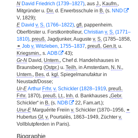
N
David Friedrich (1739–1827)
, aus
J.
,
Kaufm.
,
Mitgründer u.
Dir.
d. Erwerbsschule in
B.
(s.
NND
V, 1829);
E
David
v.
S.
(1766–1822)
,
gfl.
pappenheim.
Oberförster u. Forstkontrolleur,
Christian
v.
S.
(1771–
1810)
,
preuß.
Jagdjunker, Auguste
v.
S.
(1785–1858,
⚭
Job
v.
Witzleben, 1755–1837
,
preuß.
Gen.lt.
u.
Kriegsmin.
, s.
ADB
43);
Gr-N
David,
Untern.
, Chef d. Handelshauses in
Braunsberg (
Ostpr.
) u.
Teilh.
in Amsterdam,
N. N.
,
Untern.
,
Bes.
d.
kgl.
Spiegelmanufaktur in
Neustadt/Dosse;
Ur-E
Arthur
Frhr.
v.
Schickler (1828–1919
,
preuß.
Frhr.
1870),
preuß.
Lt.
,
Inh.
d. Bankhauses „
Gebr.
Schickler“ in
B.
(s.
NDB
22, Fam.art.);
Urur-E
Marguérite Freiin
v.
Schickler (1870–1956,
⚭
Hubertus
Gf.
v.
Pourtalès, 1863–1949, Züchter
v.
Vollblutpferden in Paris).
Biographie