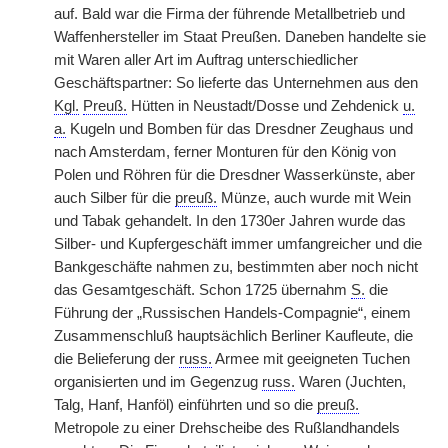
auf. Bald war die Firma der führende Metallbetrieb und
Waffenhersteller im Staat Preußen. Daneben handelte sie
mit Waren aller Art im Auftrag unterschiedlicher
Geschäftspartner: So lieferte das Unternehmen aus den
Kgl.
Preuß.
Hütten in Neustadt/Dosse und Zehdenick
u.
a.
Kugeln und Bomben für das Dresdner Zeughaus und
nach Amsterdam, ferner Monturen für den König von
Polen und Röhren für die Dresdner Wasserkünste, aber
auch Silber für die
preuß.
Münze, auch wurde mit Wein
und Tabak gehandelt. In den 1730er Jahren wurde das
Silber- und Kupfergeschäft immer umfangreicher und die
Bankgeschäfte nahmen zu, bestimmten aber noch nicht
das Gesamtgeschäft. Schon 1725 übernahm
S.
die
Führung der „Russischen Handels-Compagnie“, einem
Zusammenschluß hauptsächlich Berliner Kaufleute, die
die Belieferung der
russ.
Armee mit geeigneten Tuchen
organisierten und im Gegenzug
russ.
Waren (Juchten,
Talg, Hanf, Hanföl) einführten und so die
preuß.
Metropole zu einer Drehscheibe des Rußlandhandels