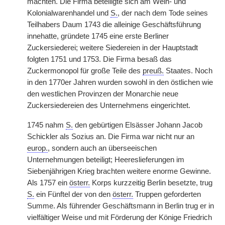
machten. Die Firma beteiligte sich am Wein- und
Kolonialwarenhandel und
S.
, der nach dem Tode seines
Teilhabers Daum 1743 die alleinige Geschäftsführung
innehatte, gründete 1745 eine erste Berliner
Zuckersiederei; weitere Siedereien in der Hauptstadt
folgten 1751 und 1753. Die Firma besaß das
Zuckermonopol für große Teile des
preuß.
Staates. Noch
in den 1770er Jahren wurden sowohl in den östlichen wie
den westlichen Provinzen der Monarchie neue
Zuckersiedereien des Unternehmens eingerichtet.
1745 nahm
S.
den gebürtigen Elsässer Johann Jacob
Schickler als Sozius an. Die Firma war nicht nur an
europ.
, sondern auch an überseeischen
Unternehmungen beteiligt; Heereslieferungen im
Siebenjährigen Krieg brachten weitere enorme Gewinne.
Als 1757 ein
österr.
Korps kurzzeitig Berlin besetzte, trug
S.
ein Fünftel der von den
österr.
Truppen geforderten
Summe. Als führender Geschäftsmann in Berlin trug er in
vielfältiger Weise und mit Förderung der Könige Friedrich