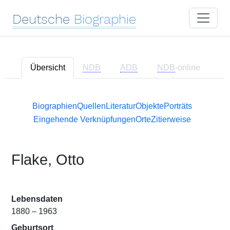
Deutsche
Biographie
Übersicht
NDB
ADB
NDB
-online
Biographien
Quellen
Literatur
Objekte
Porträts
Eingehende Verknüpfungen
Orte
Zitierweise
Flake, Otto
Lebensdaten
1880 – 1963
Geburtsort