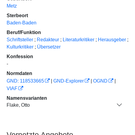
Metz
Sterbeort
Baden-Baden
Beruf/Funktion
Schriftsteller
;
Redakteur
;
Literaturkritiker
;
Herausgeber
;
Kulturkritiker
;
Übersetzer
Konfession
-
Normdaten
GND: 118533665
|
GND-Explorer
|
OGND
|
VIAF
Namensvarianten
Flake, Otto
Vernetzte Angebote