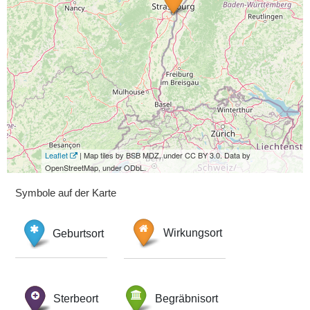
Leaflet
| Map tiles by BSB MDZ, under CC BY 3.0. Data by
OpenStreetMap, under ODbL.
Symbole auf der Karte
Geburtsort
Wirkungsort
Sterbeort
Begräbnisort