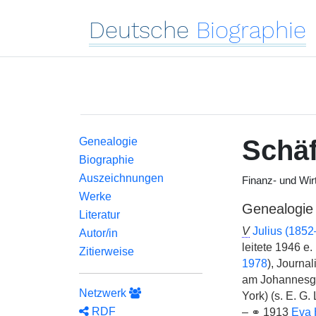
Deutsche
Biographie
Schäf
Genealogie
Biographie
Auszeichnungen
Finanz- und Wirt
Werke
Genealogie
Literatur
V
Julius (185
Autor/in
leitete 1946 e.
Zitierweise
1978
), Journal
am Johannesg
Netzwerk
York) (s. E. G
RDF
–
⚭
1913
Eva 