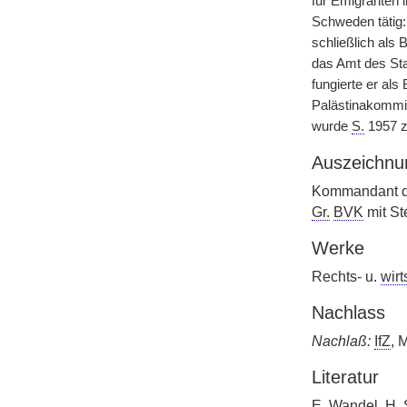
für Emigranten 
Schweden tätig
schließlich als 
das Amt des Sta
fungierte er als
Palästinakommis
wurde
S.
1957 z
Auszeichnu
Kommandant 
Gr.
BVK
mit St
Werke
Rechts- u.
wirt
Nachlass
Nachlaß:
IfZ
, 
Literatur
E. Wandel, H.