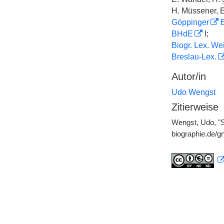
H. Müssener, E
Göppinger
E
BHdE
I;
Biogr. Lex. We
Breslau-Lex.
Autor/in
Udo Wengst
Zitierweise
Wengst, Udo, "S
biographie.de/