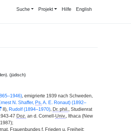
Suche
Projekt
Hilfe
English
n). (jüdisch)
1865–1946)
, emigrierte 1939 nach Schweden,
Ernest N. Shaffer,
Ps.
A. E. Ronaut) (1892–
II),
Rudolf (1894–1970)
,
Dr. phil.
, Studienrat
 1943-47
Doz.
an d. Cornell-
Univ.
, Ithaca (New
 1987);
rnat.
Frauenbundes f. Frieden u. Freiheit;