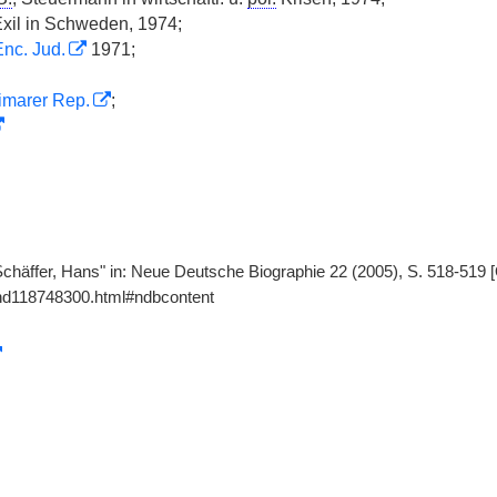
xil in Schweden, 1974;
nc. Jud.
1971;
imarer Rep.
;
chäffer, Hans" in: Neue Deutsche Biographie 22 (2005), S. 518-519 [
gnd118748300.html#ndbcontent