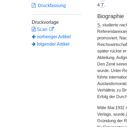
4
T
.
Druckfassung
Biographie
Druckvorlage
S.
studierte nac
Scan
Referendarexame
vorheriger Artikel
promoviert. Nac
folgender Artikel
Reichswirtschaf
später rückte er
Abteilung. Aufg
Den Zenit seines
wurde. Unter Re
führte internat
Auslandsmorato
Verhältnis zu B
Erfolg der Durch
Mitte Mai 1932 
Verlags, wurde 
Gründung der R