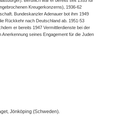
atsbürger). Beruflich war er bereits seit 1933 für
engebrochenen Kreugerkonzerns), 1936-62
schaft. Bundeskanzler Adenauer bot ihm 1949
die Rückkehr nach Deutschland ab. 1951-53
dem er bereits 1947 Vermittlerdienste bei der
 In Anerkennung seines Engagement für die Juden
laget, Jönköping (Schweden).