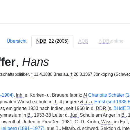
Übersicht
NDB
22 (2005)
ADB
NDB
-online
fer
,
Hans
schaftspolitiker,
*
11.4.1886 Breslau,
†
20.3.1967 Jönköping (Schwede
2–1904)
,
Inh.
e. Korken- u. Brauereifabrik;
M
Charlotte Schäfer (
 privaten Wirtsch.schule in
J.
; 4 jüngere
B
u. a.
Ernst (seit 1938 
ist, emigrierte 1933 nach Indien, seit 1960 in d.
DDR
(s.
BHdE
ymnasium in
B.
, 1933-38 Leiter d.
Jüd.
Schule am Anger in
B.
,
. Lowenthal, Juden in Preußen, 1981; C.-D. Krohn,
Wiss.
im Exil,
Heilberg (1891–1977)
, aus
B.
,
Mitarb.
d.
schwed.
Sektion d.
Inte