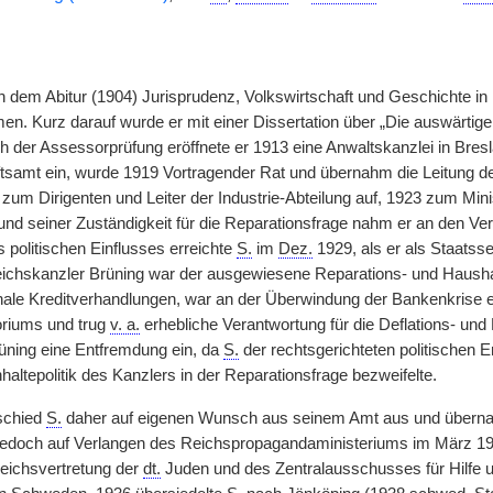
h dem Abitur (1904) Jurisprudenz, Volkswirtschaft und Geschichte in
n. Kurz darauf wurde er mit einer Dissertation über „Die auswärtig
h der Assessorprüfung eröffnete er 1913 eine Anwaltskanzlei in Bres
tsamt ein, wurde 1919 Vortragender Rat und übernahm die Leitung der
 zum Dirigenten und Leiter der Industrie-Abteilung auf, 1923 zum Minis
rund seiner Zuständigkeit für die Reparationsfrage nahm er an den V
 politischen Einflusses erreichte
S.
im
Dez.
1929, als er als Staatss
ichskanzler Brüning war der ausgewiesene Reparations- und Haushal
ionale Kreditverhandlungen, war an der Überwindung der Bankenkrise 
riums und trug
v. a.
erhebliche Verantwortung für die Deflations- und 
rüning eine Entfremdung ein, da
S.
der rechtsgerichteten politischen 
haltepolitik des Kanzlers in der Reparationsfrage bezweifelte.
schied
S.
daher auf eigenen Wunsch aus seinem Amt aus und übernah
jedoch auf Verlangen des Reichspropagandaministeriums im März 193
eichsvertretung der
dt.
Juden und des Zentralausschusses für Hilfe und