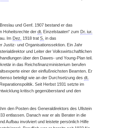
 Breslau und Genf. 1907 bestand er das
en Hoheitsrechte der
dt.
Einzelstaaten“ zum
Dr. iur.
lau. Im
Dez.
1918 trat
S.
in das
 Justiz- und Organisationssektion. Ein Jahr
terialdirektor und Leiter der Volkswirtschaftlichen
erhandlungen über den Dawes- und Young-Plan teil.
ekretär in das Reichsfinanzministerium berufen
tsexperte einer der einflußreichsten Beamten. Er
ebenso beteiligt wie an der Durchsetzung des
dt.
Reparationspolitik. Seit Herbst 1931 setzte im
Entwicklung kritisch gegenüberstand und den
m den Posten des Generaldirektors des Ullstein
3 entlassen. Danach war er als Berater in
|
die
 Aufbau involviert und leistete persönlich Hilfe