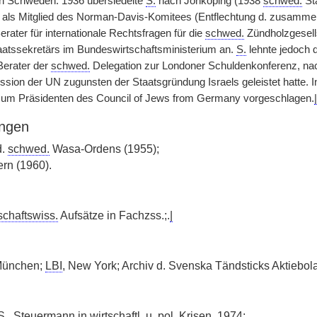
in Schweden. 1936 übersiedelte
S.
nach Jönköping (1938
schwed.
Sta
: als Mitglied des Norman-Davis-Komitees (Entflechtung d. zusamm
Berater für internationale Rechtsfragen für die
schwed.
Zündholzgesell
atssekretärs im Bundeswirtschaftsministerium an.
S.
lehnte jedoch 
 Berater der
schwed.
Delegation zur Londoner Schuldenkonferenz, nach
sion der UN zugunsten der Staatsgründung Israels geleistet hatte.
um Präsidenten des Council of Jews from Germany vorgeschlagen.
|
ngen
d.
schwed.
Wasa-Ordens (1955);
ern (1960).
schaftswiss.
Aufsätze in Fachzss.;.
|
München;
LBI
, New York; Archiv d. Svenska Tändsticks Aktiebo
S.
, Steuermann in wirtschaftl. u.
pol.
Krisen, 1974;