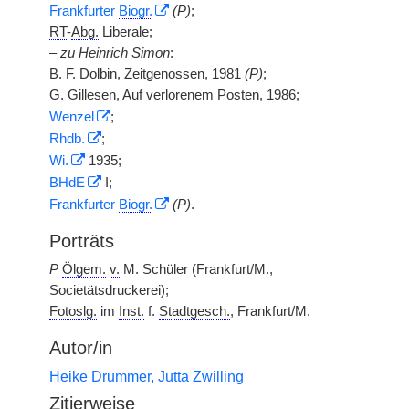
Frankfurter
Biogr.
(P)
;
RT
-
Abg.
Liberale;
–
zu Heinrich Simon
:
B. F. Dolbin, Zeitgenossen, 1981
(P)
;
G. Gillesen, Auf verlorenem Posten, 1986;
Wenzel
;
Rhdb.
;
Wi.
1935;
BHdE
I;
Frankfurter
Biogr.
(P)
.
Porträts
P
Ölgem.
v.
M. Schüler (Frankfurt/M.,
Societätsdruckerei);
Fotoslg.
im
Inst.
f.
Stadtgesch.
, Frankfurt/M.
Autor/in
Heike Drummer, Jutta Zwilling
Zitierweise