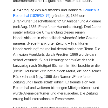
unternehmerische Tätigkeit noch weiter ausbauen.
Auf Anregung des Kaufmanns und Bankiers
Heinrich B.
Rosenthal (1829/30–76)
gründete
S.
1856 den
„Frankfurter Geschäftsbericht“ für Anleger und Aktionäre
(seit
Aug.
1856: Frankfurter Handelszeitung). Drei Jahre
später erfolgte die Umwandlung dieses reinen
Handelsblattes in eine politisch-wirtschaftliche Gazette
namens „Neue Frankfurter Zeitung – Frankfurter
Handelszeitung“ mit radikal-demokratischem Tenor. Die
Annexion Frankfurts durch Preußen 1866 wurde darin
scharf verurteilt;
S.
als Herausgeber mußte deshalb
kurzzeitig nach Stuttgart flüchten. Im Exil brachte er die
„Neue Deutsche Zeitung“ auf den Markt, die nach seiner
Rückkehr seit
Nov.
1866 den Namen „Frankfurter
Zeitung und Handelsblatt“ erhielt. Er trennte sich von
Rosenthal und weiteren bisherigen Miteigentümern und
wurde Alleineigentümer und -herausgeber. Die Zeitung
errang bald internationales Renommee.