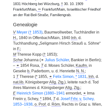
1831 Höchberg bei Würzburg,
†
30. 10. 1909
Frankfurt/Main,
⚰
Frankfurt/Main, Israelitischer Friedhof
an der Rat-Beil-Straße, Familiengrab.
Genealogie
V
Meyer (
†
1853)
, Baumwollweber, Tuchhändler in
H.
, 1840 in Offenbach/Main, 1840
Inh.
d.
Tuchhandlung „Seligmann Hirsch Strauß u. Söhne“
in
F.
;
M
Therese Kopp (
†
1853);
Schw
Johanna (⚭
Julius Schüler
, Bankier in Berlin);
–
⚭
1854 Rosa,
T
d. Moses Schüler,
Kaufm.
in
Geseke
b.
Paderborn, u. d. Henriette
N. N.
;
1
T
Therese (
*
1855,
⚭
Felix Simon,
*
1831
,
Inh.
d.
nat.lib.
Königsberger
Allg.
Ztg.
), leitete nach d. Tod
ihres Mannes d. Königsberger
Allg.
Ztg.
;
E
Heinrich Simon (1880–1941
ermordet,
⚭
Irma
Freiin
v.
Schey,
*
1894,
T
d.
Josef
Frhr.
v.
Schey,
1853–1938
,
o.
Prof.
d.
Röm.
Rechts in Graz u. Wien,