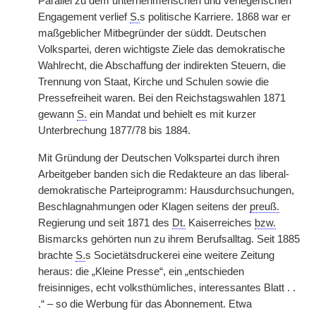
Parallel zu dem unternehmerischen und verlegerischen
Engagement verlief
S.
s politische Karriere. 1868 war er
maßgeblicher Mitbegründer der süddt. Deutschen
Volkspartei, deren wichtigste Ziele das demokratische
Wahlrecht, die Abschaffung der indirekten Steuern, die
Trennung von Staat, Kirche und Schulen sowie die
Pressefreiheit waren. Bei den Reichstagswahlen 1871
gewann
S.
ein Mandat und behielt es mit kurzer
Unterbrechung 1877/78 bis 1884.
Mit Gründung der Deutschen Volkspartei durch ihren
Arbeitgeber banden sich die Redakteure an das liberal-
demokratische Parteiprogramm: Hausdurchsuchungen,
Beschlagnahmungen oder Klagen seitens der
preuß.
Regierung und seit 1871 des
Dt.
Kaiserreiches
bzw.
Bismarcks gehörten nun zu ihrem Berufsalltag. Seit 1885
brachte
S.
s Societätsdruckerei eine weitere Zeitung
heraus: die „Kleine Presse“, ein „entschieden
freisinniges, echt volksthümliches, interessantes Blatt . .
.“ – so die Werbung für das Abonnement. Etwa