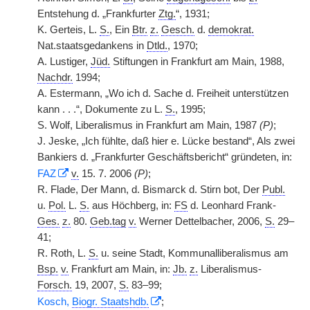
Entstehung d. „Frankfurter
Ztg.
“, 1931;
K. Gerteis, L.
S.
, Ein
Btr.
z.
Gesch.
d.
demokrat.
Nat.staatsgedankens in
Dtld.
, 1970;
A. Lustiger,
Jüd.
Stiftungen in Frankfurt am Main, 1988,
Nachdr.
1994;
A. Estermann, „Wo ich d. Sache d. Freiheit unterstützen
kann . . .“, Dokumente zu L.
S.
, 1995;
S. Wolf, Liberalismus in Frankfurt am Main, 1987
(P)
;
J. Jeske, „Ich fühlte, daß hier e. Lücke bestand“, Als zwei
Bankiers d. „Frankfurter Geschäftsbericht“ gründeten, in:
FAZ
v.
15. 7. 2006
(P)
;
R. Flade, Der Mann, d. Bismarck d. Stirn bot, Der
Publ.
u.
Pol.
L.
S.
aus Höchberg, in:
FS
d. Leonhard Frank-
Ges.
z.
80.
Geb.tag
v.
Werner Dettelbacher, 2006,
S.
29–
41;
R. Roth, L.
S.
u. seine Stadt, Kommunalliberalismus am
Bsp.
v.
Frankfurt am Main, in:
Jb.
z.
Liberalismus-
Forsch.
19, 2007,
S.
83–99;
Kosch,
Biogr. Staatshdb.
;