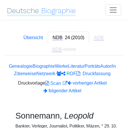
Deutsche
Biographie
Übersicht
NDB
24 (2010)
ADB
NDB
-online
Genealogie
Biographie
Werke
Literatur
Porträts
Autor/in
Zitierweise
Netzwerk
RDF
Druckfassung
Druckvorlage
vorheriger Artikel
Scan
folgender Artikel
Sonnemann,
Leopold
Bankier, Verleger, Journalist, Politiker, Mäzen,
*
29. 10.