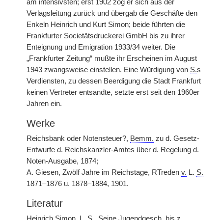
am intensivsten; erst 1902 zog er sich aus der
Verlagsleitung zurück und übergab die Geschäfte den
Enkeln Heinrich und Kurt Simon; beide führten die
Frankfurter Societätsdruckerei
GmbH
bis zu ihrer
Enteignung und Emigration 1933/34 weiter. Die
„Frankfurter Zeitung“ mußte ihr Erscheinen im August
1943 zwangsweise einstellen. Eine Würdigung von
S.
s
Verdiensten, zu dessen Beerdigung die Stadt Frankfurt
keinen Vertreter entsandte, setzte erst seit den 1960er
Jahren ein.
Werke
Reichsbank oder Notensteuer?,
Bemm.
zu d. Gesetz-
Entwurfe d. Reichskanzler-Amtes über d. Regelung d.
Noten-Ausgabe, 1874;
A. Giesen, Zwölf Jahre im Reichstage, RTreden
v.
L.
S.
1871–1876 u. 1878–1884, 1901.
Literatur
Heinrich Simon, L.
S.
, Seine
Jugendgesch.
bis
z.