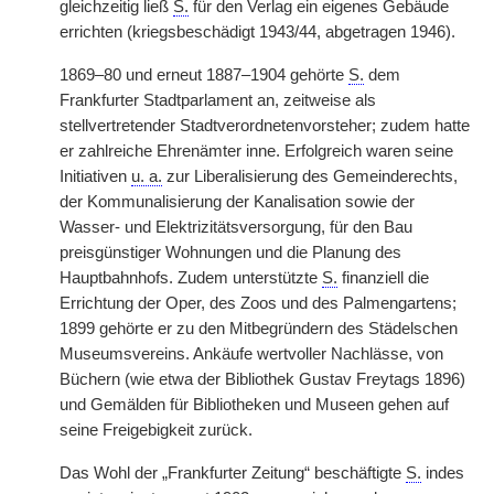
gleichzeitig ließ
S.
für den Verlag ein eigenes Gebäude
errichten (kriegsbeschädigt 1943/44, abgetragen 1946).
1869–80 und erneut 1887–1904 gehörte
S.
dem
Frankfurter Stadtparlament an, zeitweise als
stellvertretender Stadtverordnetenvorsteher; zudem hatte
er zahlreiche Ehrenämter inne. Erfolgreich waren seine
Initiativen
u. a.
zur Liberalisierung des Gemeinderechts,
der Kommunalisierung der Kanalisation sowie der
Wasser- und Elektrizitätsversorgung, für den Bau
preisgünstiger Wohnungen und die Planung des
Hauptbahnhofs. Zudem unterstützte
S.
finanziell die
Errichtung der Oper, des Zoos und des Palmengartens;
1899 gehörte er zu den Mitbegründern des Städelschen
Museumsvereins. Ankäufe wertvoller Nachlässe, von
Büchern (wie etwa der Bibliothek Gustav Freytags 1896)
und Gemälden für Bibliotheken und Museen gehen auf
seine Freigebigkeit zurück.
Das Wohl der „Frankfurter Zeitung“ beschäftigte
S.
indes