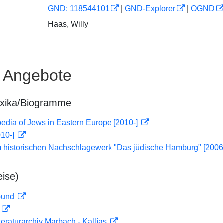
GND: 118544101
|
GND-Explorer
|
OGND
Haas, Willy
e Angebote
exika/Biogramme
edia of Jews in Eastern Europe [2010-]
010-]
m historischen Nachschlagewerk "Das jüdische Hamburg" [2006
ise)
rbund
D
teraturarchiv Marbach - Kallías