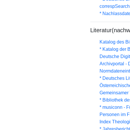
correspSearch 
* Nachlassdat
Literatur(nachw
Katalog des B
* Katalog der
Deutsche Digit
Archivportal -
Normdateneint
* Deutsches Li
Österreichisc
Gemeinsamer 
* Bibliothek de
* musiconn - F
Personen im F
Index Theolog
* Jahresberich