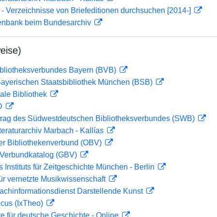
- Verzeichnisse von Briefeditionen durchsuchen [2014-]
enbank beim Bundesarchiv
eise)
ibliotheksverbundes Bayern (BVB)
 Bayerischen Staatsbibliothek München (BSB)
ale Bibliothek
 D
rag des Südwestdeutschen Bibliotheksverbundes (SWB)
teraturarchiv Marbach - Kallías
her Bibliothekenverbund (OBV)
Verbundkatalog (GBV)
s Instituts für Zeitgeschichte München - Berlin
ür vernetzte Musikwissenschaft
achinformationsdienst Darstellende Kunst
icus (IxTheo)
te für deutsche Geschichte - Online