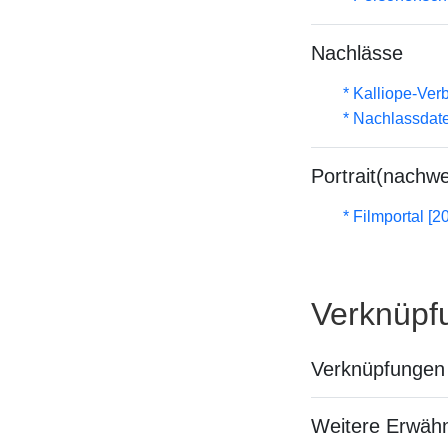
Nachlässe
* Kalliope-Ve
* Nachlassdat
Portrait(nachwe
* Filmportal [2
Verknüpf
Verknüpfungen 
Weitere Erwäh