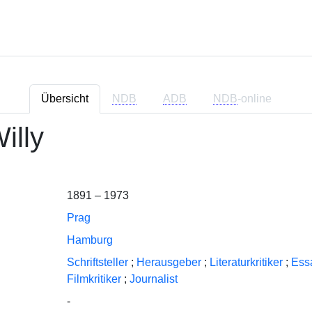
Übersicht
NDB
ADB
NDB
-online
illy
1891 – 1973
Prag
Hamburg
Schriftsteller
;
Herausgeber
;
Literaturkritiker
;
Essa
Filmkritiker
;
Journalist
-