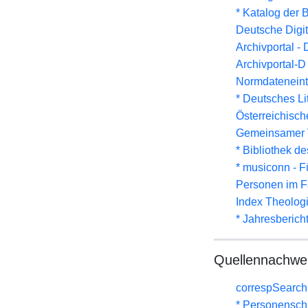
* Katalog der
Deutsche Digit
Archivportal -
Archivportal-
Normdateneint
* Deutsches Li
Österreichisc
Gemeinsamer 
* Bibliothek de
* musiconn - F
Personen im F
Index Theolog
* Jahresberich
Quellennachwe
correspSearch 
* Personenschla