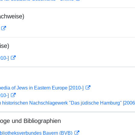
achweise)
D
ise)
010-]
edia of Jews in Eastern Europe [2010-]
010-]
m historischen Nachschlagewerk "Das jüdische Hamburg" [2006
loge und Bibliographien
ibliotheksverbundes Bayern (BVB)