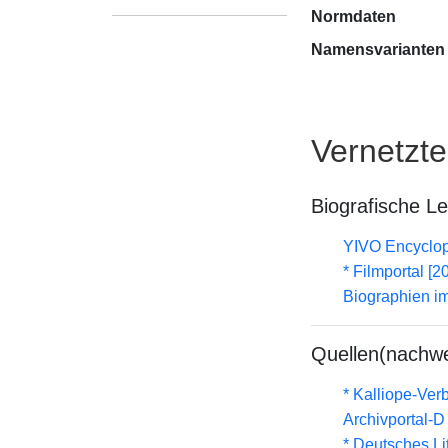
Normdaten
Namensvarianten
Vernetzt
Biografische L
YIVO Encyclop
* Filmportal [2
Biographien i
Quellen(nachwe
* Kalliope-Ve
Archivportal-
* Deutsches Li