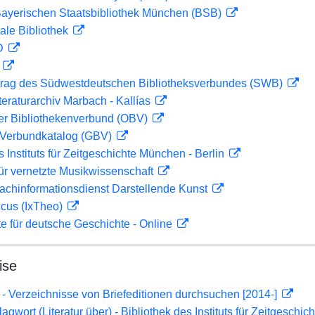
 Bayerischen Staatsbibliothek München (BSB)
ale Bibliothek
 D
D
rag des Südwestdeutschen Bibliotheksverbundes (SWB)
teraturarchiv Marbach - Kallías
her Bibliothekenverbund (OBV)
Verbundkatalog (GBV)
s Instituts für Zeitgeschichte München - Berlin
ür vernetzte Musikwissenschaft
achinformationsdienst Darstellende Kunst
icus (IxTheo)
te für deutsche Geschichte - Online
ise
- Verzeichnisse von Briefeditionen durchsuchen [2014-]
gwort (Literatur über) - Bibliothek des Instituts für Zeitgeschi