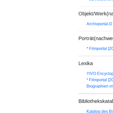
Objekt/Werk(n
Archivportal-
Porträt(nachwe
* Filmportal [2
Lexika
YIVO Encyclop
* Filmportal [2
Biographien i
Bibliothekskata
Katalog des B