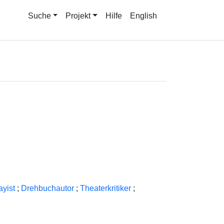
Suche
Projekt
Hilfe
English
yist
;
Drehbuchautor
;
Theaterkritiker
;