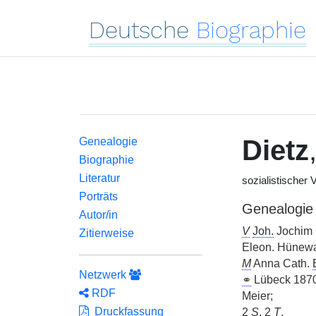
Deutsche
Biographie
Dietz
Genealogie
Biographie
Literatur
sozialistischer
Porträts
Genealogie
Autor/in
V
Joh.
Jochim C
Zitierweise
Eleon. Hünewa
M
Anna Cath.
Netzwerk
⚭
Lübeck 1870
RDF
Meier;
Druckfassung
2
S
, 2
T
.