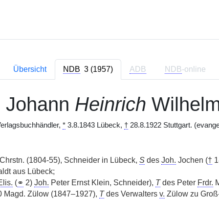
Übersicht
NDB
3 (1957)
ADB
NDB
-online
, Johann
Heinrich
Wilhel
 Verlagsbuchhändler,
*
3.8.1843 Lübeck,
†
28.8.1922 Stuttgart. (evange
hrstn. (1804-55), Schneider in Lübeck,
S
des
Joh.
Jochen (
†
1
ldt aus Lübeck;
Elis.
(
⚭
2)
Joh.
Peter Ernst Klein, Schneider),
T
des Peter
Frdr.
M
 Magd. Zülow (1847–1927),
T
des Verwalters
v.
Zülow zu Gro