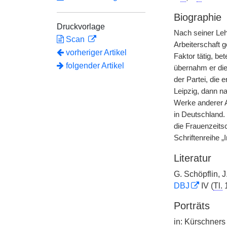
Biographie
Druckvorlage
Nach seiner Leh
Scan
Arbeiterschaft 
vorheriger Artikel
Faktor tätig, be
folgender Artikel
übernahm er die
der Partei, die
Leipzig, dann na
Werke anderer A
in Deutschland.
die Frauenzeitsc
Schriftenreihe „
Literatur
G. Schöpflin, J
DBJ
IV (
Tl.
Porträts
in: Kürschners