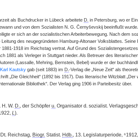
rzeit als Buchdrucker in Lübeck arbeitete
D.
in Petersburg, wo er Ein
gewann und von dem Sozialisten N. G. Černyševskij beeinflußt wurde.
teiligte er sich an der sozialistischen Arbeiterbewegung. Nach dem s
 Leitung des neugegründeten Hamburg-Altonaer Volksblattes. Seine 
 er 1881-1918 im Reichstag vertrat. Auf Grund des Sozialistengesetze
ch 1881 als Verleger in Stuttgart nieder. Als Betreuer des literaris
utoren (Lassalle, Mehring, Bernstein, Bebel) wurde er der buchhändle
Karl Kautsky
gab (seit 1883) im
D.
-Verlag die „Neue Zeit“ als theoreti
hrift „Die Gleichheit“ (1892 bis 1917). Das literarische Witzblatt „De
Internationale Bibliothek“. Der Verlag ging 1906 in Parteibesitz über.
. H. W.
D.
, der Schöpfer
u.
Organisator d. sozialist. Verlagsgesc
1922,
L
).
 Dt. Reichstag,
Biogr.
Statist.
Hdb.
, 13. Legislaturperiode, ⁶1912,