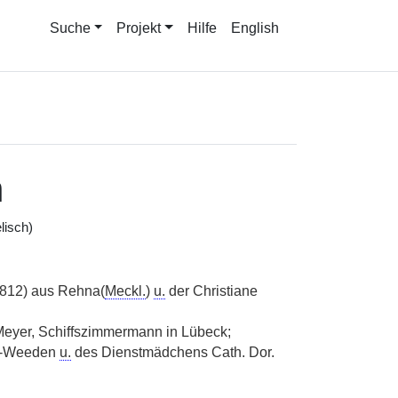
Suche
Projekt
Hilfe
English
m
lisch)
812) aus Rehna(
Meckl.
)
u.
der Christiane
eyer, Schiffszimmermann in Lübeck;
ß-Weeden
u.
des Dienstmädchens Cath. Dor.