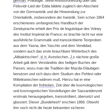
german.
Philologie. Seine Antrittsvorlesung über das
Fiölsvidr-Lied der Edda bildete zugleich den Abschied
von der Germanistik und die Hinwendung zur
Orientalistik, insbesondere der Iranistik. Sein schon 1864
erschienenes umfangreiches Handbuch der
Zendsprache erhielt den Prix de linguistique des Volney
des Institut Impérial de France; es brachte nicht nur eine
ausführliche Grammatik und transskribierte Textproben
aus dem Yasna, den Yaschts und dem Vendidad,
sondern auch das erste brauchbare Wörterbuch des
„Altbaktrischen“,
d. h.
Avestischen.
J.
s nächste große
Arbeit galt dem Verständnis des heiligen Buches der
Parsen, wozu man die Tradition der Mazda-Gläubigen
benutzen und sich dazu dem Studium des Pehlevi oder
Mitteliranischen widmen muß. Hierzu hat er eine
Kompilation der
frühislam.
Zeit über die kosmologischen
und kosmogonischen Vorstellungen der Sassanidenzeit
erstmals herausgegeben, transskribiert, übersetzt und
glossiert. Dieser „Bundehesh“ erschien 1868. Obwohl
ihm noch nicht die heute bekannten sicheren