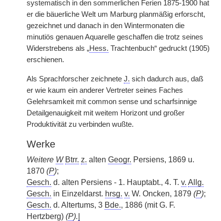
systematisch in den sommerlichen Ferien 1875-1900 hat
er die bäuerliche Welt um Marburg planmäßig erforscht,
gezeichnet und danach in den Wintermonaten die
minutiös genauen Aquarelle geschaffen die trotz seines
Widerstrebens als „
Hess.
Trachtenbuch“ gedruckt (1905)
erschienen.
Als Sprachforscher zeichnete
J.
sich dadurch aus, daß
er wie kaum ein anderer Vertreter seines Faches
Gelehrsamkeit mit common sense und scharfsinnige
Detailgenauigkeit mit weitem Horizont und großer
Produktivität zu verbinden wußte.
Werke
Weitere
W
Btrr.
z.
alten
Geogr.
Persiens, 1869 u.
1870
(
P
)
;
Gesch.
d. alten Persiens - 1. Hauptabt., 4. T.
v.
Allg.
Gesch.
in Einzeldarst.
hrsg.
v.
W. Oncken, 1879
(
P
)
;
Gesch.
d. Altertums, 3
Bde.
, 1886 (mit G. F.
Hertzberg)
(
P
).
|