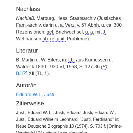
Nachlass
Nachlaß:
Marburg,
Hess.
Staatsarchiv (Justisches
Fam.
-archiv, darin
u. a.
Verz.
v.
57
Abhh.
u.
ca.
300
Rezensionen;
gel.
Briefwechsel,
u. a.
mit
J.
Wellhausen
üb.
rel.
phil.
Probleme).
Literatur
B. Martin u. W. Eilers, in:
Lb.
aus Kurhessen u.
Waldeck 1830-1930 VI, 1958, S. 127-36
(
P
)
;
BJ
XII (
Tl.
,
L
).
Autor/in
Eduard W. L. Justi
Zitierweise
Justi, Eduard W. L.; Justi, Eduard; Justi, Eduard W.;
Justi, Eduard Wilhelm Leonhard, "Justi, Ferdinand" in:
Neue Deutsche Biographie 10 (1974), S. 703 f. [Online-