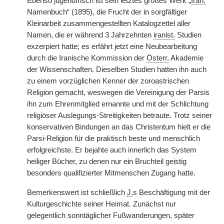
Ebenso jugendfrisch ist sein letztes großes Werk „
Iran.
Namenbuch“ (1895), die Frucht der in sorgfältiger
Kleinarbeit zusammengestellten Katalogzettel aller
Namen, die er während 3 Jahrzehnten
iranist.
Studien
exzerpiert hatte; es erfährt jetzt eine Neubearbeitung
durch die Iranische Kommission der
Österr.
Akademie
der Wissenschaften. Dieselben Studien hatten ihn auch
zu einem vorzüglichen Kenner der zoroastrischen
Religion gemacht, weswegen die Vereinigung der Parsis
ihn zum Ehrenmitglied ernannte und mit der Schlichtung
religiöser Auslegungs-Streitigkeiten betraute. Trotz seiner
konservativen Bindungen an das Christentum hielt er die
Parsi-Religion für die praktisch beste und menschlich
erfolgreichste. Er bejahte auch innerlich das System
heiliger Bücher, zu denen nur ein Bruchteil geistig
besonders qualifizierter Mitmenschen Zugang hatte.
Bemerkenswert ist schließlich
J.
s Beschäftigung mit der
Kulturgeschichte seiner Heimat. Zunächst nur
gelegentlich sonntäglicher Fußwanderungen, später