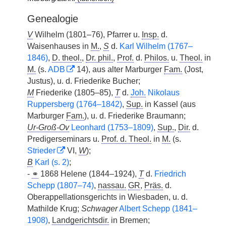
Genealogie
V
Wilhelm (1801–76), Pfarrer u.
Insp.
d.
Waisenhauses in
M.
,
S
d.
Karl Wilhelm (1767–
1846)
,
D. theol.
,
Dr. phil.
,
Prof.
d.
Philos.
u.
Theol.
in
M.
(s.
ADB
14), aus alter Marburger
Fam.
(Jost,
Justus), u. d. Friederike Bucher;
M
Friederike (1805–85),
T
d.
Joh.
Nikolaus
Ruppersberg (1764–1842)
,
Sup.
in Kassel (aus
Marburger
Fam.
), u. d. Friederike Braumann;
Ur-Groß-Ov
Leonhard (1753–1809)
,
Sup.
,
Dir.
d.
Predigerseminars u.
Prof. d. Theol.
in
M.
(s.
Strieder
VI,
W
);
B
Karl (s. 2)
;
-
⚭
1868 Helene (1844–1924),
T
d.
Friedrich
Schepp (1807–74)
,
nassau.
GR
,
Präs.
d.
Oberappellationsgerichts in Wiesbaden, u. d.
Mathilde Krug;
Schwager
Albert Schepp (1841–
1908)
,
Landgerichtsdir.
in Bremen;