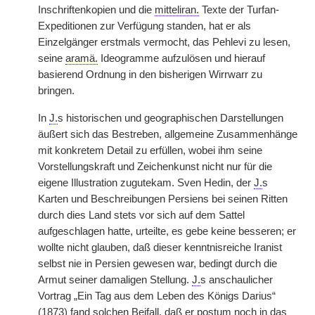
Inschriftenkopien und die
mitteliran.
Texte der Turfan-
Expeditionen zur Verfügung standen, hat er als
Einzelgänger erstmals vermocht, das Pehlevi zu lesen,
seine
aramä.
Ideogramme aufzulösen und hierauf
basierend Ordnung in den bisherigen Wirrwarr zu
bringen.
In
J.
s historischen und geographischen Darstellungen
äußert sich das Bestreben, allgemeine Zusammenhänge
mit konkretem Detail zu erfüllen, wobei ihm seine
Vorstellungskraft und Zeichenkunst nicht nur für die
eigene Illustration zugutekam. Sven Hedin, der
J.
s
Karten und Beschreibungen Persiens bei seinen Ritten
durch dies Land stets vor sich auf dem Sattel
aufgeschlagen hatte, urteilte, es gebe keine besseren; er
wollte nicht glauben, daß dieser kenntnisreiche Iranist
selbst nie in Persien gewesen war, bedingt durch die
Armut seiner damaligen Stellung.
J.
s anschaulicher
Vortrag „Ein Tag aus dem Leben des Königs Darius“
(1873) fand solchen Beifall, daß er postum noch in das