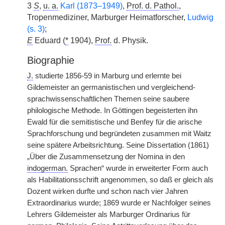
3
S
,
u. a.
Karl (1873–1949)
,
Prof. d. Pathol.
,
Tropenmediziner, Marburger Heimatforscher,
Ludwig
(s. 3)
;
E
Eduard (
*
1904),
Prof.
d. Physik.
Biographie
J.
studierte 1856-59 in Marburg und erlernte bei
Gildemeister an germanistischen und vergleichend-
sprachwissenschaftlichen Themen seine saubere
philologische Methode. In Göttingen begeisterten ihn
Ewald für die semitistische und Benfey für die arische
Sprachforschung und begründeten zusammen mit Waitz
seine spätere Arbeitsrichtung. Seine Dissertation (1861)
„Über die Zusammensetzung der Nomina in den
indogerman.
Sprachen“ wurde in erweiterter Form auch
als Habilitationsschrift angenommen, so daß er gleich als
Dozent wirken durfte und schon nach vier Jahren
Extraordinarius wurde; 1869 wurde er Nachfolger seines
Lehrers Gildemeister als Marburger Ordinarius für