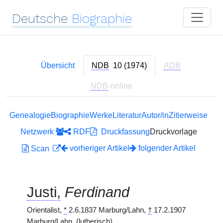
Deutsche
Biographie
Übersicht
NDB
10 (1974)
ADB
NDB
-online
Genealogie
Biographie
Werke
Literatur
Autor/in
Zitierweise
Netzwerk
RDF
Druckfassung
Druckvorlage
vorheriger Artikel
folgender Artikel
Scan
Justi,
Ferdinand
Orientalist,
*
2.6.1837 Marburg/Lahn,
†
17.2.1907
Marburg/Lahn.
(lutherisch)