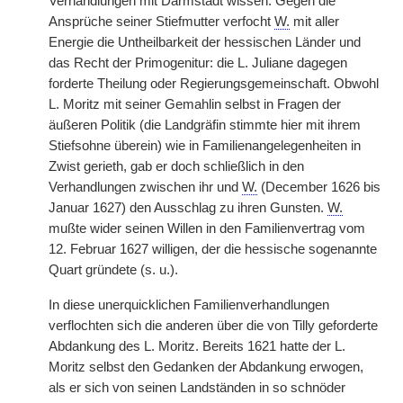
Verhandlungen mit Darmstadt wissen. Gegen die
Ansprüche seiner Stiefmutter verfocht
W.
mit aller
Energie die Untheilbarkeit der hessischen Länder und
das Recht der Primogenitur: die L. Juliane dagegen
forderte Theilung oder Regierungsgemeinschaft. Obwohl
L. Moritz mit seiner Gemahlin selbst in Fragen der
äußeren Politik (die Landgräfin stimmte hier mit ihrem
Stiefsohne überein) wie in Familienangelegenheiten in
Zwist gerieth, gab er doch schließlich in den
Verhandlungen zwischen ihr und
W.
(December 1626 bis
Januar 1627) den Ausschlag zu ihren Gunsten.
W.
mußte wider seinen Willen in den Familienvertrag vom
12. Februar 1627 willigen, der die hessische sogenannte
Quart gründete (s. u.).
In diese unerquicklichen Familienverhandlungen
verflochten sich die anderen über die von Tilly geforderte
Abdankung des L. Moritz. Bereits 1621 hatte der L.
Moritz selbst den Gedanken der Abdankung erwogen,
als er sich von seinen Landständen in so schnöder