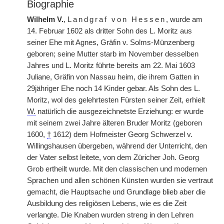
Biographie
Wilhelm V.
,
Landgraf von Hessen
, wurde am
14. Februar 1602 als dritter Sohn des L. Moritz aus
seiner Ehe mit Agnes, Gräfin v. Solms-Münzenberg
geboren; seine Mutter starb im November desselben
Jahres und L. Moritz führte bereits am 22. Mai 1603
Juliane, Gräfin von Nassau heim, die ihrem Gatten in
29jähriger Ehe noch 14 Kinder gebar. Als Sohn des L.
Moritz, wol des gelehrtesten Fürsten seiner Zeit, erhielt
W.
natürlich die ausgezeichnetste Erziehung: er wurde
mit seinem zwei Jahre älteren Bruder Moritz (geboren
1600,
†
1612) dem Hofmeister Georg Schwerzel v.
Willingshausen übergeben, während der Unterricht, den
der Vater selbst leitete, von dem Züricher Joh. Georg
Grob ertheilt wurde. Mit den classischen und modernen
Sprachen und allen schönen Künsten wurden sie vertraut
gemacht, die Hauptsache und Grundlage blieb aber die
Ausbildung des religiösen Lebens, wie es die Zeit
verlangte. Die Knaben wurden streng in den Lehren