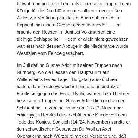
fortwährend unterbrechen mußte, um seine Truppen dem
Könige für die Durchführung des allgemeinen großen
Zieles zur Verfügung zu stellen. Auch sah er sich in
Pappenheim einem Gegner gegenübergestellt — er
brachte den Hessen im Juni bei Volkmarsen eine
tüchtige Schlappe bei —, dem er allein nicht gewachsen
war; erst nach dessen Abzuge in die Niederlande wurde
Westfalen vom Feinde gesäubert.
Im Juli rief ihn Gustav Adolf mit seinen Truppen nach
Nürnberg, wo die Hessen den Hauptsturm auf
Wallenstein's festes Lager (Burgstall) auszuführen
hatten; dann reiste
W.
wieder heim und unterstützte
Baudissin gegen das Erzstift Köln, während ein Theil der
hessischen Truppen bei Gustav Adolf blieb und an der
Schlacht bei Lützen theilnahm: am 13./23. November
erhielt
W.
in Hersfeld die erschütternde Kunde von dem
Tode des Königs. Sogleich (14./24. November) sandte er
den schwedischen Gesandten
Dr.
Wolf an Axel
Oxenstierna nach Würzburg mit der Versicherung, daß