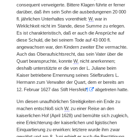
consequent verweigerte. Bittere Klagen führte er ferner
darüber, daß ihm sein Sohn die ausbedungenen 20 000
fl. jährlichen Unterhaltes vorenthielt:
W.
war in
Wirklichkeit nicht im Stande, diese Summe zu erlegen.
Es ist charakteristisch, daß er auch die Ansprüche auf
diese Schuld, die bei seinem Tode auf 43 000 fl.
angewachsen war, den Kindern zweiter Ehe vermachte.
Auch das Oberaufsichtsrecht, das sein Vater über die
Quart beanspruchte, konnte
W.
nicht anerkennen;
deshalb unterstützte er die von der L. Juliane beim
Kaiser betriebene Ernennung seines Stiefbruders L.
Hermann zum Verwalter der Quart, dem er bereits am
12. Februar 1627 das Stift Hersfeld
¶
abgetreten hatte.
Um diesen unaufhörlichen Streitigkeiten ein Ende zu
machen entschloß sich
W.
zu einer Reise an den
kaiserlichen Hof (April 1628) und bemühte sich zugleich,
eine Erleichterung der kaiserlichen und ligistischen
Einquartierung zu erwirken: letztere wurde ihm zwar
gewährt und am 8. Juni erhielt er auch die Bestätigung