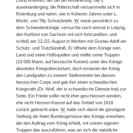
(Juni) erfahren, der bei der Annäherung Tilly's
auseinanderging; die Ritterschaft versammelte sich in
Rotenburg und nahm, wie in früheren Jahren unter L.
Moritz, von Tilly Schutzbriefe.
W.
reiste persönlich zu
dem Schwedenkönige, versuchte noch einmal in Leipzig,
den Kurfürst von Sachsen mit sich fortzureißen, und
schloß am 12./22. August in Werben mit Gustav Adolf ein
Schutz- und Trutzbündniß. Er öffnete dem Könige sein
Land und seine Hülfsquellen und stellte seine Truppen
(10 000 Mann, auf hessische Kosten) unter des Königs
absolutes Kriegsdirectorium; doch ernannte der König
den Landgrafen zu seinem Stellvertreter bei diesem
hessischen Corps und gab ihm einen schwedischen
Kriegsrath
(Dr.
Wolf, der in schwedische Dienste trat) zur
Seite. Ein Friede sollte nicht eher geschlossen werden,
ehe nicht Hessen-Kassel auf das Gebiet von 1618
zurück gebracht wäre.
W.
hatte sich damit die günstigste
Stellung als freier Bundesgenosse des Königs erworben,
der den Auftrag vom König erhielt, mit seinen eigenen
Truppen das auszuführen, was an sich die natürliche