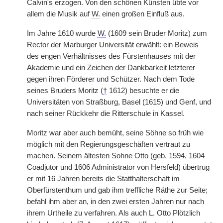
Calvin's erzogen. Von den schönen Künsten übte vor
allem die Musik auf
W.
einen großen Einfluß aus.
Im Jahre 1610 wurde
W.
(1609 sein Bruder Moritz) zum
Rector der Marburger Universität erwählt: ein Beweis
des engen Verhältnisses des Fürstenhauses mit der
Akademie und ein Zeichen der Dankbarkeit letzterer
gegen ihren Förderer und Schützer. Nach dem Tode
seines Bruders Moritz (
†
1612) besuchte er die
Universitäten von Straßburg, Basel (1615) und Genf, und
nach seiner Rückkehr die Ritterschule in Kassel.
Moritz war aber auch bemüht, seine Söhne so früh wie
möglich mit den Regierungsgeschäften vertraut zu
machen. Seinem ältesten Sohne Otto (geb. 1594, 1604
Coadjutor und 1606 Administrator von Hersfeld) übertrug
er mit 16 Jahren bereits die Statthalterschaft im
Oberfürstenthum und gab ihm treffliche Räthe zur Seite;
befahl ihm aber an, in den zwei ersten Jahren nur nach
ihrem Urtheile zu verfahren. Als auch L. Otto Plötzlich