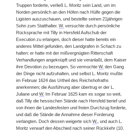
Truppen forderte, verließ L. Moritz sein Land, um im
Norden persönlich an den Höfen nach Hülfe gegen die
Ligisten auszuschauen, und bestellte seinen 21jährigen
Sohn zum Statthalter.
W.
versuchte durch persönliche
Rücksprache mit Tilly in Hersfeld Aufschub der
Execution zu erlangen, doch dieser hatte bereits ein
anderes Mittel gefunden, den Landgrafen in Schach zu
halten: er hatte mit der mißvergnügten Ritterschaft
Verhandlungen angeknüpft und sie veranlaßt, dem Kaiser
ihre Devotion zu bezeugen. So vermochte
W.
den Gang
der Dinge nicht aufzuhalten, und selbst L. Moritz mußte
im Februar 1624 das Urtheil des Reichshofraths
anerkennen; die Ausführung aber übertrug er der L.
Juliane und
W.
Im Februar 1625 kam es sogar so weit,
daß Tilly die hessischen Stände nach Hersfeld berief und
von ihnen die Landesfesten und freien Durchzug forderte,
und daß die Stände die Annahme dieser Forderung
verlangten. Doch dessen weigerte sich
W.
, und auch L.
Moritz verwarf den Abschied nach seiner Rückkehr (10.