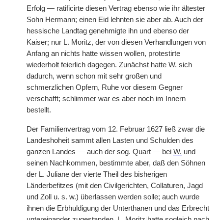
Erfolg — ratificirte diesen Vertrag ebenso wie ihr ältester
Sohn Hermann; einen Eid lehnten sie aber ab. Auch der
hessische Landtag genehmigte ihn und ebenso der
Kaiser; nur L. Moritz, der von diesen Verhandlungen von
Anfang an nichts hatte wissen wollen, protestirte
wiederholt feierlich dagegen. Zunächst hatte
W.
sich
dadurch, wenn schon mit sehr großen und
schmerzlichen Opfern, Ruhe vor diesem Gegner
verschafft; schlimmer war es aber noch im Innern
bestellt.
Der Familienvertrag vom 12. Februar 1627 ließ zwar die
Landeshoheit sammt allen Lasten und Schulden des
ganzen Landes — auch der sog. Quart — bei
W.
und
seinen Nachkommen, bestimmte aber, daß den Söhnen
der L. Juliane der vierte Theil des bisherigen
Länderbefitzes (mit den Civilgerichten, Collaturen, Jagd
und Zoll u. s. w.) überlassen werden solle; auch wurde
ihnen die Erbhuldigung der Unterthanen und das Erbrecht
untereinander zugestanden. L. Moritz
|
hatte sogleich nach