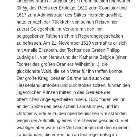
kinderlos starb (7. August 1617) eröffnete sich unerwartet
für
W.
das Recht der Erbfolge. 1612 zum Coadjutor und
1617 zum Administrator des Stiftes Hersfeld gewählt,
hatte er nach der Rückkehr von seinen Reisen hier
zuerst Gelegenheit, im Verkehr mit den ihm
beigegebenen Räthen sich mit Regierungsgeschäften
zu
|
befassen. Am 21. November 1619 vermählte er sich
mit Amalie Elisabeth, der Tochter des Grafen Philipp
Ludwig's II. von Hanau und der Katharina Belgica (einer
Tochter des großen Oraniers Wilhelm's I.), die
glücklichste Wahl, die sein Vater für ihn treffen konnte.
Der große Krieg, dessen Stürme bald auch das
Hessenland umtoben und durchtoben sollten, führten den
jugendlichen Prinzen mitten in das Getriebe der
öffentlichen Angelegenheiten hinein. 1620 finden wir ihn
an der Spitze des hessischen Landsturmes, und im
October wurde er zu den oberrheinischen Kreisständen
wegen der Aufstellung eines Kreisheeres geschickt. Viel
wichtiger aber waren die Verhandlungen mit den eigenen
Landständen, die er von nun an fast regelmäßig im