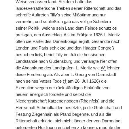
Weise verlassen fand. Seitdem hatte das
landesverrätherische Treiben seiner Ritterschaft und das
schroffe Auftreten Tilly's seine Mißstimmung nur
vermehrt, und schließlich gab das völlige Scheitern
seiner Politik, welche sein Land dem Feinde schutzlos
preisgab, den Ausschlag. Als im Frühjahr 1626 L. Moritz
offen die Partei des Dänenkönigs ergriff, Gesandte nach
London und Paris schickte und den Haager Congreß
besuchen ließ, berief Tilly im Juli die hessischen
Landstände nach Gudensburg und verlangte hier offen
die Abdankung des Landgrafen. L. Moritz wie
W.
lehnten
diese Forderung ab. Als aber L. Georg von Darmstadt
nach seines Vaters Tode (
†
am 26. Juli 1626) die
Execution wegen der rückständigen Einkünfte von
neuem energisch forderte und selbst die
Niedergrafschaft Katzenelnbogen (Rheinfels) und die
Herrschaft Schmalkalden besetzte, ja die Grafschaft und
Festung Ziegenhain als Pfand begehrte, und als die
Ritterschaft erklärte, sich nicht länger der von Darmstadt
geforderten Huldigung entziehen zu können, machte der