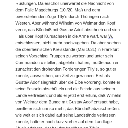
Rüstungen. Da erscholl unerwartet die Nachricht von
dem Falle Magdeburgs (10./20. Mai) und dem
bevorstehenden Zuge Tilly's durch Thüringen nach
Westen. Aber während Wilhelm von Weimar den Kopf
verlor, das Bündniß mit Gustav Adolf abschrieb und sich
Hals über Kopf Kursachsen in die Arme warf, war
W.
entschlossen, nicht mehr nachzugeben. Da aber soeben
die oberrheinischen Kreisstände (Mai 1631) in Frankfurt
seinen Vorschlag, Truppen zu werben und unter sein
Commando zu stellen, abgelehnt hatten, mußte auch er
zunächst den drohenden Forderungen Tilly's, so gut er
konnte, ausweichen, um Zeit zu gewinnen. Erst als
Gustav Adolf siegreich über die Elbe vordrang, konnte er
seine Fesseln abschütteln und die Feinde aus seinem
Lande vertreiben;
|
und als er jetzt erst erfuhr, daß Wilhelm
von Weimar dem Bunde mit Gustav Adolf entsagt habe,
beeilte er sich um so mehr, das Bündniß abzuschließen:
wie weit er sich dabei auf seine Landstände verlassen
konnte, hatte er noch kurz vorher auf dem Landtage