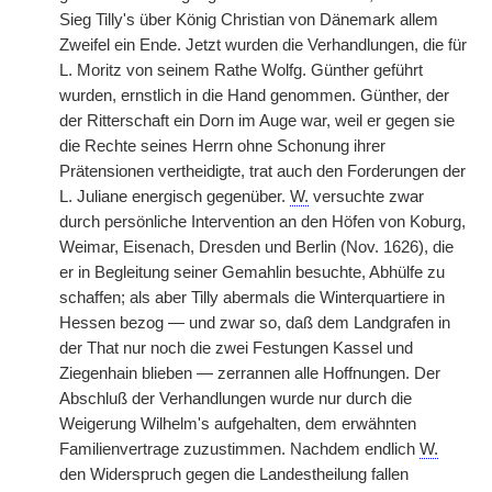
Sieg Tilly's über König Christian von Dänemark allem
Zweifel ein Ende. Jetzt wurden
|
die Verhandlungen, die für
L. Moritz von seinem Rathe Wolfg. Günther geführt
wurden, ernstlich in die Hand genommen. Günther, der
der Ritterschaft ein Dorn im Auge war, weil er gegen sie
die Rechte seines Herrn ohne Schonung ihrer
Prätensionen vertheidigte, trat auch den Forderungen der
L. Juliane energisch gegenüber.
W.
versuchte zwar
durch persönliche Intervention an den Höfen von Koburg,
Weimar, Eisenach, Dresden und Berlin (Nov. 1626), die
er in Begleitung seiner Gemahlin besuchte, Abhülfe zu
schaffen; als aber Tilly abermals die Winterquartiere in
Hessen bezog — und zwar so, daß dem Landgrafen in
der That nur noch die zwei Festungen Kassel und
Ziegenhain blieben — zerrannen alle Hoffnungen. Der
Abschluß der Verhandlungen wurde nur durch die
Weigerung Wilhelm's aufgehalten, dem erwähnten
Familienvertrage zuzustimmen. Nachdem endlich
W.
den Widerspruch gegen die Landestheilung fallen