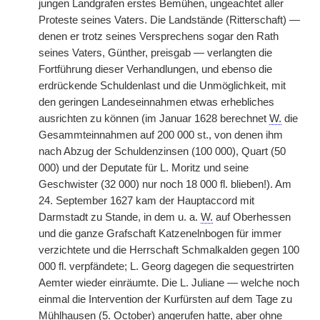
jungen Landgrafen erstes Bemühen, ungeachtet aller
Proteste seines Vaters. Die Landstände (Ritterschaft) —
denen er trotz seines Versprechens sogar den Rath
seines Vaters, Günther, preisgab — verlangten die
Fortführung dieser Verhandlungen, und ebenso die
erdrückende Schuldenlast und die Unmöglichkeit, mit
den geringen Landeseinnahmen etwas erhebliches
ausrichten zu können (im Januar 1628 berechnet
W.
die
Gesammteinnahmen auf 200 000 st., von denen ihm
nach Abzug der Schuldenzinsen (100 000), Quart (50
000) und der Deputate für L. Moritz und seine
Geschwister (32 000) nur noch 18 000 fl. blieben!). Am
24. September 1627 kam der Hauptaccord mit
Darmstadt zu Stande, in dem u. a.
W.
auf Oberhessen
und die ganze Grafschaft Katzenelnbogen für immer
verzichtete und die Herrschaft Schmalkalden gegen 100
000 fl. verpfändete; L. Georg dagegen die sequestrirten
Aemter wieder einräumte. Die L. Juliane — welche noch
einmal die Intervention der Kurfürsten auf dem Tage zu
Mühlhausen (5. October) angerufen hatte, aber ohne