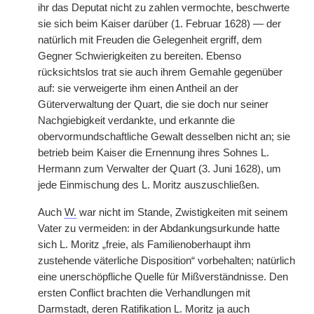
ihr das Deputat nicht zu zahlen vermochte, beschwerte
sie sich beim Kaiser darüber (1. Februar 1628) — der
natürlich mit Freuden die Gelegenheit ergriff, dem
Gegner Schwierigkeiten zu bereiten. Ebenso
rücksichtslos trat sie auch ihrem Gemahle gegenüber
auf: sie verweigerte ihm einen Antheil an der
Güterverwaltung der Quart, die sie doch nur seiner
Nachgiebigkeit verdankte, und erkannte die
obervormundschaftliche Gewalt desselben nicht an; sie
betrieb beim Kaiser die Ernennung ihres Sohnes L.
Hermann zum Verwalter der Quart (3. Juni 1628), um
jede Einmischung des L. Moritz auszuschließen.
Auch
W.
war nicht im Stande, Zwistigkeiten mit seinem
Vater zu vermeiden: in der Abdankungsurkunde hatte
sich L. Moritz „freie, als Familienoberhaupt ihm
zustehende väterliche Disposition“ vorbehalten; natürlich
eine unerschöpfliche Quelle für Mißverständnisse. Den
ersten Conflict brachten die Verhandlungen mit
Darmstadt, deren Ratifikation L. Moritz ja auch