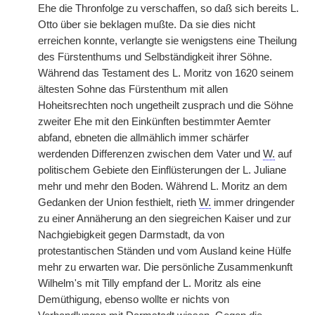
Ehe die Thronfolge zu verschaffen, so daß sich bereits L.
Otto über sie beklagen mußte. Da sie dies nicht
erreichen konnte, verlangte sie wenigstens eine Theilung
des Fürstenthums und Selbständigkeit ihrer Söhne.
Während das Testament des L. Moritz von 1620 seinem
ältesten Sohne das Fürstenthum mit allen
Hoheitsrechten noch ungetheilt zusprach und die Söhne
zweiter Ehe mit den Einkünften bestimmter Aemter
abfand, ebneten die allmählich immer schärfer
werdenden Differenzen zwischen dem Vater und
W.
auf
politischem Gebiete den Einflüsterungen der L. Juliane
mehr und mehr den Boden. Während L. Moritz an dem
Gedanken der Union festhielt, rieth
W.
immer dringender
zu einer Annäherung an den siegreichen Kaiser und zur
Nachgiebigkeit gegen Darmstadt, da von
protestantischen Ständen und vom Ausland keine Hülfe
mehr zu erwarten war. Die persönliche Zusammenkunft
Wilhelm's mit Tilly empfand der L. Moritz als eine
Demüthigung, ebenso wollte er nichts von