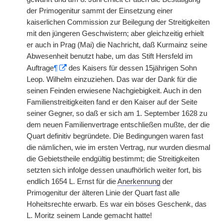
der Primogenitur sammt der Einsetzung einer
kaiserlichen Commission zur Beilegung der Streitigkeiten
mit den jüngeren Geschwistern; aber gleichzeitig erhielt
er auch in Prag (Mai) die Nachricht, daß Kurmainz seine
Abwesenheit benutzt habe, um das Stift Hersfeld im
Auftrage
¶
des Kaisers für dessen 15jährigen Sohn
Leop. Wilhelm einzuziehen. Das war der Dank für die
seinen Feinden erwiesene Nachgiebigkeit. Auch in den
Familienstreitigkeiten fand er den Kaiser auf der Seite
seiner Gegner, so daß er sich am 1. September 1628 zu
dem neuen Familienvertrage entschließen mußte, der die
Quart definitiv begründete. Die Bedingungen waren fast
die nämlichen, wie im ersten Vertrag, nur wurden diesmal
die Gebietstheile endgültig bestimmt; die Streitigkeiten
setzten sich infolge dessen unaufhörlich weiter fort, bis
endlich 1654 L. Ernst für die
Anerkennung
der
Primogenitur der älteren Linie der Quart fast alle
Hoheitsrechte erwarb. Es war ein böses Geschenk, das
L. Moritz seinem Lande gemacht hatte!