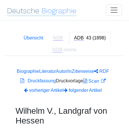
Deutsche
Biographie
Übersicht
NDB
ADB
43 (1898)
NDB
-online
Biographie
Literatur
Autor/in
Zitierweise
RDF
Druckfassung
Druckvorlage
Scan
vorheriger Artikel
folgender Artikel
Wilhelm V., Landgraf von
Hessen