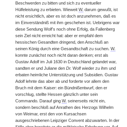
Beschwerden zu bitten und sich zu eventueller
Hülfeleistung zu erbieten. Wieweit
W.
darum gewußt, ist
nicht ersichtlich, aber es ist doch anzunehmen, daß es
im Einverständniß mit ihm geschehen ist. Uebrigens war
diese Sendung Wolf's noch ohne Erfolg, da Fallenberg
sein Ziel nicht erreicht hat: aber er empfahl dem
hessischen Gesandten dringend, den Anschluß an
seinen König durch eine Gesandtschaft zu suchen.
W.
konnte zunächst noch nicht daran denken; erst als
Gustav Adolf im Juli 1630 in Deutschland gelandet war,
sandten er und Juliane den
Dr.
Wolf wieder zu ihm und
erbaten heimliche Unterstützung und Subsidien. Gustav
Adolf lehnte das aber ab und forderte vor allem den
Bruch mit dem Kaiser: ein Bündnißentwurf, den er
vorschlug, stellte Hessen gänzlich unter sein
Commando. Darauf ging
W.
seinerseits nicht ein,
sondern beschloß auf Anrathen des Herzogs Wilhelm
von Weimar, erst den von Kursachsen
ausgeschriebenen Leipziger Convent abzuwarten. In der