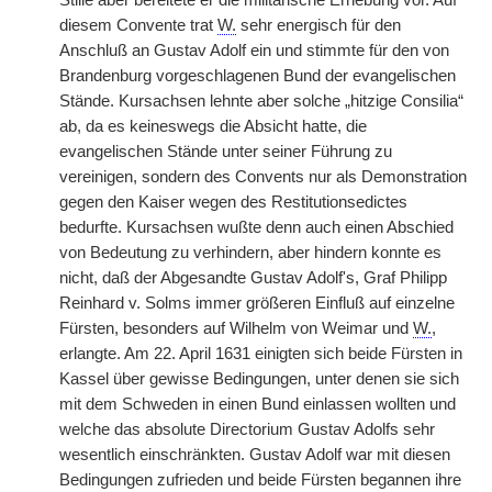
Stille aber bereitete er die militärische Erhebung vor. Auf
diesem Convente trat
W.
sehr energisch für den
Anschluß an Gustav Adolf ein und stimmte für den von
Brandenburg vorgeschlagenen Bund der evangelischen
Stände. Kursachsen lehnte aber solche „hitzige Consilia“
ab, da es keineswegs die Absicht hatte, die
evangelischen Stände unter seiner Führung zu
vereinigen, sondern des Convents nur als Demonstration
gegen den Kaiser wegen des Restitutionsedictes
bedurfte. Kursachsen wußte denn auch einen Abschied
von Bedeutung zu verhindern, aber hindern konnte es
nicht, daß der Abgesandte Gustav Adolf's, Graf Philipp
Reinhard v. Solms immer größeren Einfluß auf einzelne
Fürsten, besonders auf Wilhelm von Weimar und
W.
,
erlangte. Am 22. April 1631 einigten sich beide Fürsten in
Kassel über gewisse Bedingungen, unter denen sie sich
mit dem Schweden in einen Bund einlassen wollten und
welche das absolute Directorium Gustav Adolfs sehr
wesentlich einschränkten. Gustav Adolf war mit diesen
Bedingungen zufrieden und beide Fürsten begannen ihre