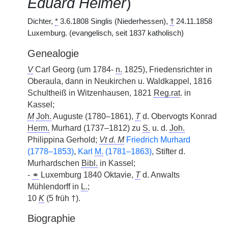
Eduard Helmer
)
Dichter,
*
3.6.1808 Singlis (Niederhessen),
†
24.11.1858
Luxemburg. (evangelisch, seit 1837 katholisch)
Genealogie
V
Carl Georg (um 1784-
n.
1825), Friedensrichter in
Oberaula, dann in Neukirchen u. Waldkappel, 1816
Schultheiß in Witzenhausen, 1821
Reg.rat
. in
Kassel;
M
Joh.
Auguste (1780–1861),
T
d. Obervogts Konrad
Herm.
Murhard (1737–1812) zu
S.
u. d.
Joh.
Philippina Gerhold;
Vt d. M
Friedrich Murhard
(1778–1853)
,
Karl
M.
(1781–1863)
, Stifter d.
Murhardschen
Bibl.
in Kassel;
-
⚭
Luxemburg 1840 Oktavie,
T
d. Anwalts
Mühlendorff in
L.
;
10
K
(5 früh †).
Biographie