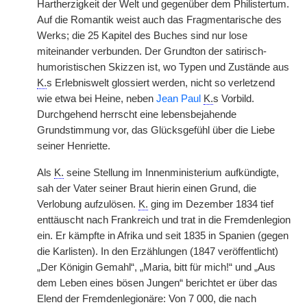
Hartherzigkeit der Welt und gegenüber dem Philistertum.
Auf die Romantik weist auch das Fragmentarische des
Werks; die 25 Kapitel des Buches sind nur lose
miteinander verbunden. Der Grundton der satirisch-
humoristischen Skizzen ist, wo Typen und Zustände aus
K.
s Erlebniswelt glossiert werden, nicht so verletzend
wie etwa bei Heine, neben
Jean Paul
K.
s Vorbild.
Durchgehend herrscht eine lebensbejahende
Grundstimmung vor, das Glücksgefühl über die Liebe
seiner Henriette.
Als
K.
seine Stellung im Innenministerium aufkündigte,
sah der Vater seiner Braut hierin einen Grund, die
Verlobung aufzulösen.
K.
ging im Dezember 1834 tief
enttäuscht nach Frankreich und trat in die Fremdenlegion
ein. Er kämpfte in Afrika und seit 1835 in Spanien (gegen
die Karlisten). In den Erzählungen (1847 veröffentlicht)
„Der Königin Gemahl“, „Maria, bitt für mich!“ und „Aus
dem Leben eines bösen Jungen“ berichtet er über das
Elend der Fremdenlegionäre: Von 7 000, die nach