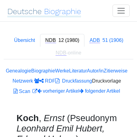
Deutsche
Biographie
Übersicht
NDB
12 (1980)
ADB
51 (1906)
NDB
-online
Genealogie
Biographie
Werke
Literatur
Autor/in
Zitierweise
Netzwerk
RDF
Druckfassung
Druckvorlage
vorheriger Artikel
folgender Artikel
Scan
Koch
,
Ernst
(Pseudonym
Leonhard Emil Hubert,