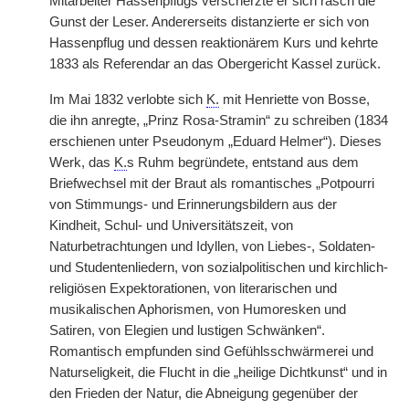
Mitarbeiter Hassenpflugs verscherzte er sich rasch die
Gunst der Leser. Andererseits distanzierte er sich von
Hassenpflug und dessen reaktionärem Kurs und kehrte
1833 als Referendar an das Obergericht Kassel zurück.
Im Mai 1832 verlobte sich
K.
mit Henriette von Bosse,
die ihn anregte, „Prinz Rosa-Stramin“ zu schreiben (1834
erschienen unter Pseudonym „Eduard Helmer“). Dieses
Werk, das
K.
s Ruhm begründete, entstand aus dem
Briefwechsel mit der Braut als romantisches „Potpourri
von Stimmungs- und Erinnerungsbildern aus der
Kindheit, Schul- und Universitätszeit, von
Naturbetrachtungen und Idyllen, von Liebes-, Soldaten-
und Studentenliedern, von sozialpolitischen und kirchlich-
religiösen Expektorationen, von literarischen und
musikalischen Aphorismen, von Humoresken und
Satiren, von Elegien und lustigen Schwänken“.
Romantisch empfunden sind Gefühlsschwärmerei und
Naturseligkeit, die Flucht in die „heilige Dichtkunst“ und in
den Frieden der Natur, die Abneigung gegenüber der