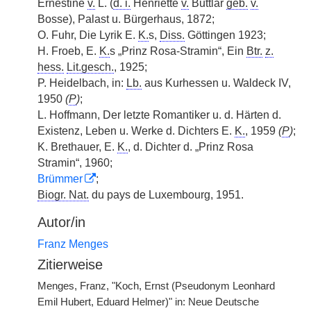
Ernestine
v.
L. (
d. i.
Henriette
v.
Buttlar
geb.
v.
Bosse), Palast u. Bürgerhaus, 1872;
O. Fuhr, Die Lyrik E.
K.
s,
Diss.
Göttingen 1923;
H. Froeb, E.
K.
s „Prinz Rosa-Stramin“, Ein
Btr.
z.
hess.
Lit.gesch.
, 1925;
P. Heidelbach, in:
Lb.
aus Kurhessen u. Waldeck IV,
1950
(
P
)
;
L. Hoffmann, Der letzte Romantiker u. d. Härten d.
Existenz, Leben u. Werke d. Dichters E.
K.
, 1959
(
P
)
;
K. Brethauer, E.
K.
, d. Dichter d. „Prinz Rosa
Stramin“, 1960;
Brümmer
;
Biogr. Nat.
du pays de Luxembourg, 1951.
Autor/in
Franz Menges
Zitierweise
Menges, Franz, "Koch, Ernst (Pseudonym Leonhard
Emil Hubert, Eduard Helmer)" in: Neue Deutsche