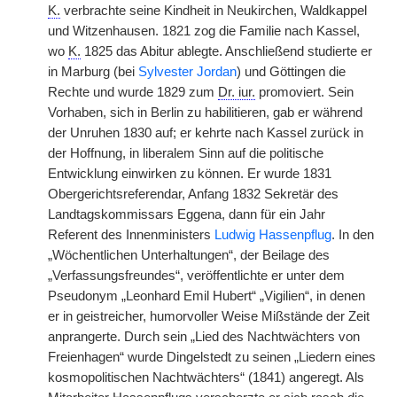
K.
verbrachte seine Kindheit in Neukirchen, Waldkappel
und Witzenhausen. 1821 zog die Familie nach Kassel,
wo
K.
1825 das Abitur ablegte. Anschließend studierte er
in Marburg (bei
Sylvester Jordan
) und Göttingen die
Rechte und wurde 1829 zum
Dr. iur.
promoviert. Sein
Vorhaben, sich in Berlin zu habilitieren, gab er während
der Unruhen 1830 auf; er kehrte nach Kassel zurück in
der Hoffnung, in liberalem Sinn auf die politische
Entwicklung einwirken zu können. Er wurde 1831
Obergerichtsreferendar, Anfang 1832 Sekretär des
Landtagskommissars Eggena, dann für ein Jahr
Referent des Innenministers
Ludwig Hassenpflug
. In den
„Wöchentlichen Unterhaltungen“, der Beilage des
„Verfassungsfreundes“, veröffentlichte er unter dem
Pseudonym „Leonhard Emil Hubert“ „Vigilien“, in denen
er in geistreicher, humorvoller Weise Mißstände der Zeit
anprangerte. Durch sein „Lied des Nachtwächters von
Freienhagen“ wurde Dingelstedt zu seinen „Liedern eines
kosmopolitischen Nachtwächters“ (1841) angeregt. Als