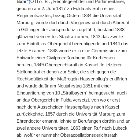
Bähr
*)
Otto
B.
, Rechtsgelehrter und Parlamentarier,
geboren am 2. Juni 1817 zu Fulda als Sohn eines
Regimentsarztes, bezog Ostern 1834 die Universität
Marburg, wurde dort durch Vangerow und durch Albrecht
in Göttingen der Jurisprudenz zugeführt, bestand 1838
glänzend sein erstes Staatsexamen, 1843 das zweite
zum Eintritt ins Obergericht berechtigende und 1844 das
letzte Examen. 1848 wurde er in eine Commission zum
Entwurfe einer Civilproceßordnung für Kurhessen
berufen, 1849 Obergerichtsrath in Kassel. In letzterer
Stellung trat er denen zur Seite, die sich gegen die
Rechtsgültigkeit der Maßregeln Hassenpflug's erklärten
und wurde dafür am Neujahrstag 1851 mit einer
Einquartierung von 10 „Strafbayern“ heimgesucht, auch
an das Obergericht in Fulda versetzt, von wo er erst
nach dem Ausscheiden Hassenpflug's nach Kassel
zurückkehrte. 1857 durch die Universität Marburg zum
Ehrendoctor ernannt, lehnte er Berufungen dorthin und an
zwei andere Universitäten, 1863 einen Ruf nach Lübeck
ab, wofür er nunmehr Oberappellationsgerichtsrath