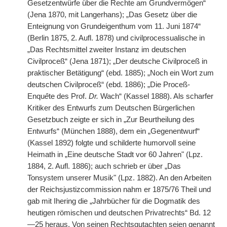
Gesetzentwürfe über die Rechte am Grundvermögen“
(Jena 1870, mit Langerhans); „Das Gesetz über die
Enteignung von Grundeigenthum vom 11. Juni 1874“
(Berlin 1875, 2. Aufl. 1878) und civilprocessualische in
„Das Rechtsmittel zweiter Instanz im deutschen
Civilproceß“ (Jena 1871); „Der deutsche Civilproceß in
praktischer Betätigung“ (ebd. 1885); „Noch ein Wort zum
deutschen Civilproceß“ (ebd. 1886); „Die Proceß-
Enqu
ê
te des Prof.
Dr.
Wach“ (Kassel 1888). Als scharfer
Kritiker des Entwurfs zum Deutschen Bürgerlichen
Gesetzbuch zeigte er sich in „Zur Beurtheilung des
Entwurfs“ (München 1888), dem ein „Gegenentwurf“
(Kassel 1892) folgte und schilderte humorvoll seine
Heimath in „Eine deutsche Stadt vor 60 Jahren" (Lpz.
1884, 2. Aufl. 1886); auch schrieb er über „Das
Tonsystem unserer Musik" (Lpz. 1882). An den Arbeiten
der Reichsjustizcommission nahm er 1875/76 Theil und
gab mit Ihering die „Jahrbücher für die Dogmatik des
heutigen römischen und deutschen Privatrechts“ Bd. 12
—25 heraus. Von seinen Rechtsgutachten seien genannt