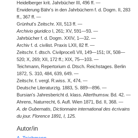
Heidelberger krit. Jahrbücher III, 496 ff. —
Erwiderung Bähr's in den Jahrbüchern f. d. Dogm. II, 283
ff., 367 ff. —
Grünhut's Zeitschr. XII, 513 ff. —
Archivio giuridico
I, 261; XV, 591—93. —
Jahrbücher f. d. Dogm. XXIV, 1—32. —
Archiv f. d. civilist. Praxis LXII, 82 ff. —
Zeitschr. f. dtsch. Civilproceß VII, 149—151; IX, 508—
520; X, 269; XII, 172 ff.; XIX, 75—103. —
Teichmann, Repertorium d. Dtsch. Reichstages. Berlin
1872, S. 310, 484, 639, 649. —
Zeitschr. f. vergl. R.wiss. X, 474. —
Deutsche Literaturztg. 1883, S. 889—896. —
Bursian's Jahresbericht d. klass. Alterthumsw. Bd. 42. —
Ahrens, Naturrecht, 6. Aufl. Wien 1871, Bd. II, 368. —
A. de Gubernatis, Dictionnaire international des écrivains
du jour. Florence 1891, I, 125.
Autor/in