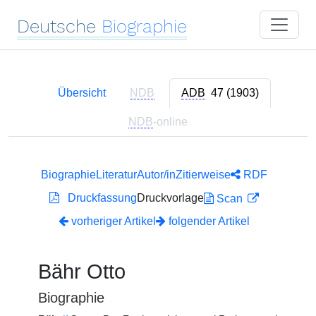
Deutsche
Biographie
Übersicht
NDB
ADB
47 (1903)
NDB
-online
Biographie
Literatur
Autor/in
Zitierweise
RDF
Druckfassung
Druckvorlage
Scan
vorheriger Artikel
folgender Artikel
Bähr Otto
Biographie