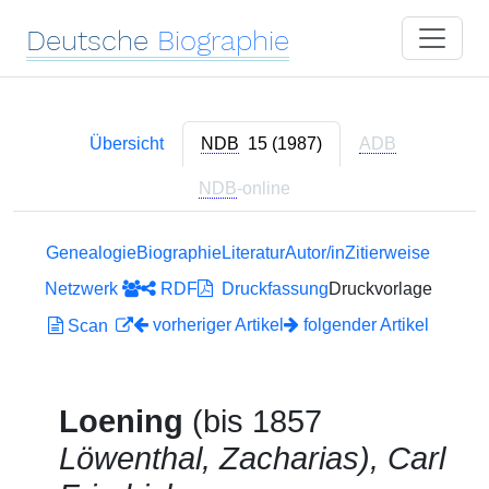
Deutsche
Biographie
Übersicht
NDB
15 (1987)
ADB
NDB
-online
Genealogie
Biographie
Literatur
Autor/in
Zitierweise
Netzwerk
RDF
Druckfassung
Druckvorlage
vorheriger Artikel
folgender Artikel
Scan
Loening
(bis 1857
Löwenthal, Zacharias), Carl