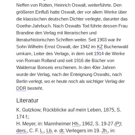
Neffen von Rütten, Heinrich Oswalt, weiterführte. Den
größeren Einfluß hatte Oswalt, der vor allem Werke über
die klassischen deutschen Dichter verlegte, darunter das
Goethe-Jahrbuch. Nach Oswalts Tod führte dessen Frau
Brandine den Verlag mit literarischen und
literaturhistorischen Schriften weiter. Seit 1903 war ihr
Sohn Wilhelm Ernst Oswalt, der 1942 im
KZ
Buchenwald
umkam, Leiter des Verlags, in dem seit 1914 die Werke
von Romain Rolland und seit 1916 die Bücher von
Waldemar Bonseis erschienen. In den 40er Jahren
wurde der Verlag, nach der Enteignung Oswalts, nach
Berlin verlegt, wo er heute noch als wichtiger Verlag der
DDR
besteht.
Literatur
K. Gutzkow, Rückblicke auf mein Leben, 1875, S.
174 f.;
H. Meyer, in: Mannheimer
Hh.
, 1962, S. 19-27
(
P
)
;
ders.
, C. F.
L.
,
Lb.
e.
dt.
Verlegers im 19.
Jh.
, in: