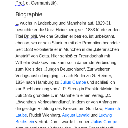
Prof.
d. Germanistik).
Biographie
L.
wuchs in Ladenburg und Mannheim auf. 1829-31
besuchte er die
Univ.
Heidelberg; seit 1833 führte er den
Titel
Dr. phil.
Welche Studien er betrieb, ist unbekannt,
ebenso, wo er sein Studium mit der Promotion beendete.
Seit 1833 volontierte er in München in der „Literarischen
Anstalt“ von Cotta. Hier schloß er Freundschaft mit
Wilhelm Gutzkow und kam so in dauernde Verbindung
zum Kreis des „Jungen Deutschland“. Zur weiteren
Verlagsausbildung ging
L.
nach Berlin zu G. Reimer,
1834 nach Hamburg zu
Julius Campe
und schließlich
zur Buchhandlung von J. P. Streng in Frankfurt/Main. Im
Juli 1835 gründete
L.
in Mannheim einen Verlag, „C.
Löwenthals Verlagshandlung“, in dem er von Anfang an
die geistige Richtung des Kreises um Gutzkow,
Heinrich
Laube
, Rudolf Wienbarg,
August Lewald
und
Ludwig
Bechstein
vertrat. Damit wurde
L.
neben
Julius Campe