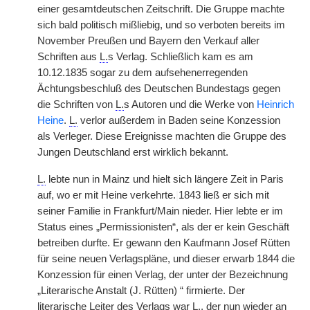
einer gesamtdeutschen Zeitschrift. Die Gruppe machte
sich bald politisch mißliebig, und so verboten bereits im
November Preußen und Bayern den Verkauf aller
Schriften aus
L.
s Verlag. Schließlich kam es am
10.12.1835 sogar zu dem aufsehenerregenden
Ächtungsbeschluß des Deutschen Bundestags gegen
die Schriften von
L.
s Autoren und die Werke von
Heinrich
Heine
.
L.
verlor außerdem in Baden seine Konzession
als Verleger. Diese Ereignisse machten die Gruppe des
Jungen Deutschland erst wirklich bekannt.
L.
lebte nun in Mainz und hielt sich längere Zeit in Paris
auf, wo er mit Heine verkehrte.
|
1843 ließ er sich mit
seiner Familie in Frankfurt/Main nieder. Hier lebte er im
Status eines „Permissionisten“, als der er kein Geschäft
betreiben durfte. Er gewann den Kaufmann Josef Rütten
für seine neuen Verlagspläne, und dieser erwarb 1844 die
Konzession für einen Verlag, der unter der Bezeichnung
„Literarische Anstalt (J. Rütten) “ firmierte. Der
literarische Leiter des Verlags war
L.
, der nun wieder an