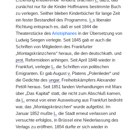
Erziehung kritisierende Tendenz brachten
L.
dazu, das
zunächst nur für die Kinder Hoffmanns bestimmte Buch
zu verlegen. Seither blieben Kinderbücher für lange Zeit
ein fester Bestandteil des Programms.
L.
s liberaler
Richtung entsprach es, daß er seit 1844 die
Theaterstücke des
Aristophanes
in der Übersetzung von
Ludwig Seegen verlegte. Seit 1845 gab er auch die
Schriften von Mitgliedern des Frankfurter
„Montagskränzchens“ heraus, die den deutschkath. und
prot.
Reformideen anhingen. Seit April 1848 wieder in
Frankfurt, verlegte
L.
die Schriften von politischen
Emigranten. Er gab August
v.
Platens „Polenlieder“ und
die Gedichte des
ungar.
Freiheitskämpfers Alexander
Petöfi heraus. Seit 1851 fanden Verhandlungen mit Marx
über „Das Kapital“ statt, die nicht zum Abschluß kamen,
da
L.
erneut von einer Ausweisung aus Frankfurt bedroht
war, das „Montagskränzchen“ wurde aufgelöst. Im
Januar 1852 mußte
L.
die Stadt erneut verlassen und
versuchte erfolglos, in Brüssel eine Niederlassung des
Verlags zu eröffnen. 1854 durfte er sich wieder in