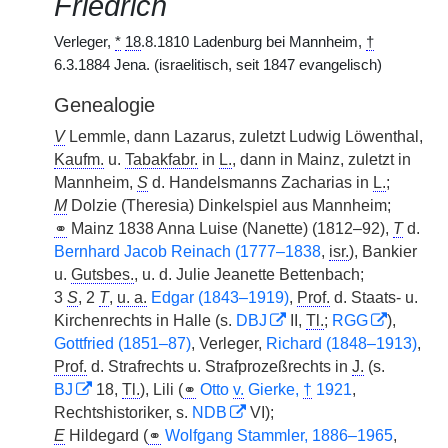
Friedrich
Verleger,
*
18
.8.1810 Ladenburg bei Mannheim,
†
6.3.1884 Jena. (israelitisch, seit 1847 evangelisch)
Genealogie
V
Lemmle, dann Lazarus, zuletzt Ludwig Löwenthal,
Kaufm.
u.
Tabakfabr.
in
L.
, dann in Mainz, zuletzt in
Mannheim,
S
d. Handelsmanns Zacharias in
L.
;
M
Dolzie (Theresia) Dinkelspiel aus Mannheim;
⚭
Mainz 1838 Anna Luise (Nanette) (1812–92),
T
d.
Bernhard Jacob Reinach (1777–1838
,
isr.
), Bankier
u.
Gutsbes.
, u. d. Julie Jeanette Bettenbach;
3
S
, 2
T
,
u. a.
Edgar (1843–1919)
,
Prof.
d. Staats- u.
Kirchenrechts in Halle (s.
DBJ
II,
Tl.
;
RGG
),
Gottfried (1851–87)
, Verleger,
Richard (1848–1913)
,
Prof.
d. Strafrechts u. Strafprozeßrechts in
J.
(s.
BJ
18,
Tl.
), Lili (
⚭
Otto
v.
Gierke,
†
1921
,
Rechtshistoriker, s.
NDB
VI);
E
Hildegard (
⚭
Wolfgang Stammler, 1886–1965
,