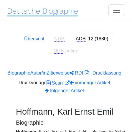
Deutsche
Biographie
Übersicht
NDB
ADB
12 (1880)
NDB
-online
Biographie
Autor/in
Zitierweise
RDF
Druckfassung
Druckvorlage
vorheriger Artikel
Scan
folgender Artikel
Hoffmann, Karl Ernst Emil
Biographie
Hoffmann:
Karl Ernst Emil
H.
, als jüngster Sohn