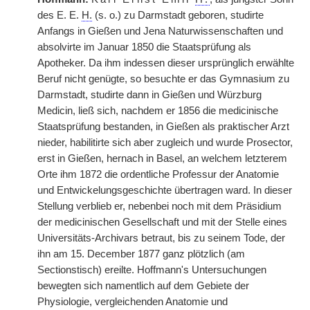
des E. E.
H.
(s. o.) zu Darmstadt geboren, studirte
Anfangs in Gießen und Jena Naturwissenschaften und
absolvirte im Januar 1850 die Staatsprüfung als
Apotheker. Da ihm indessen dieser ursprünglich erwählte
Beruf nicht genügte, so besuchte er das Gymnasium zu
Darmstadt, studirte dann in Gießen und Würzburg
Medicin,
|
ließ sich, nachdem er 1856 die medicinische
Staatsprüfung bestanden, in Gießen als praktischer Arzt
nieder, habilitirte sich aber zugleich und wurde Prosector,
erst in Gießen, hernach in Basel, an welchem letzterem
Orte ihm 1872 die ordentliche Professur der Anatomie
und Entwickelungsgeschichte übertragen ward. In dieser
Stellung verblieb er, nebenbei noch mit dem Präsidium
der medicinischen Gesellschaft und mit der Stelle eines
Universitäts-Archivars betraut, bis zu seinem Tode, der
ihn am 15. December 1877 ganz plötzlich (am
Sectionstisch) ereilte. Hoffmann's Untersuchungen
bewegten sich namentlich auf dem Gebiete der
Physiologie, vergleichenden Anatomie und