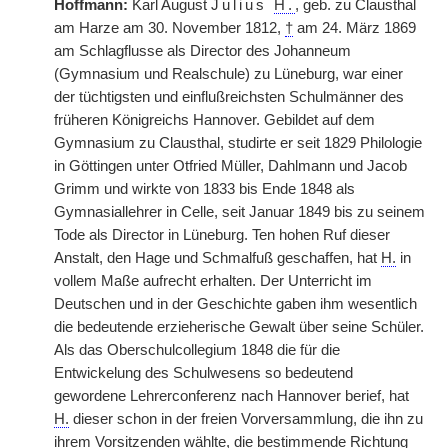
Hoffmann:
Karl August
Julius
H.
, geb. zu Clausthal
am Harze am 30. November 1812,
†
am 24. März 1869
am Schlagflusse als Director des Johanneum
(Gymnasium und Realschule) zu Lüneburg, war einer
der tüchtigsten und einflußreichsten Schulmänner des
früheren Königreichs Hannover. Gebildet auf dem
Gymnasium zu Clausthal, studirte er seit 1829 Philologie
in Göttingen unter Otfried Müller, Dahlmann und Jacob
Grimm und wirkte von 1833 bis Ende 1848 als
Gymnasiallehrer in Celle, seit Januar 1849 bis zu seinem
Tode als Director in Lüneburg. Ten hohen Ruf dieser
Anstalt, den Hage und Schmalfuß geschaffen, hat
H.
in
vollem Maße aufrecht erhalten. Der Unterricht im
Deutschen und in der Geschichte gaben ihm wesentlich
die bedeutende erzieherische Gewalt über seine Schüler.
Als das Oberschulcollegium 1848 die für die
Entwickelung des Schulwesens so bedeutend
gewordene Lehrerconferenz nach Hannover berief, hat
H.
dieser schon in der freien Vorversammlung, die ihn zu
ihrem Vorsitzenden wählte, die bestimmende Richtung