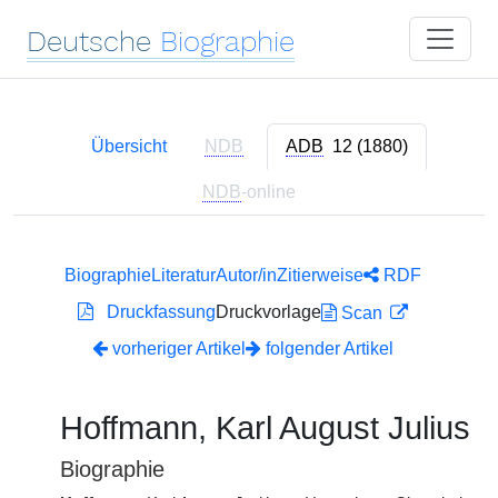
Deutsche
Biographie
Übersicht
NDB
ADB
12 (1880)
NDB
-online
Biographie
Literatur
Autor/in
Zitierweise
RDF
Druckfassung
Druckvorlage
Scan
vorheriger Artikel
folgender Artikel
Hoffmann, Karl August Julius
Biographie