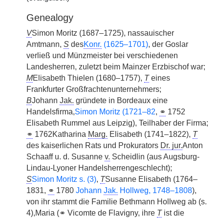
Genealogy
V
Simon Moritz (1687–1725), nassauischer
Amtmann,
S
des
Konr.
(1625–1701)
, der Goslar
verließ und Münzmeister bei verschiedenen
Landesherren, zuletzt beim Mainzer Erzbischof war;
M
Elisabeth Thielen (1680–1757),
T
eines
Frankfurter Großfrachtenunternehmers;
B
Johann
Jak.
gründete in Bordeaux eine
Handelsfirma,
Simon Moritz (1721–82
,
⚭
1752
Elisabeth Rummel aus Leipzig), Teilhaber der Firma;
⚭
1762Katharina
Marg.
Elisabeth (1741–1822),
T
des kaiserlichen Rats und Prokurators
Dr. jur.
Anton
Schaaff u. d. Susanne
v.
Scheidlin (aus Augsburg-
Lindau-Lyoner Handelsherrengeschlecht);
S
Simon Moritz s. (3)
,
T
Susanne Elisabeth (1764–
1831,
⚭
1780
Johann
Jak.
Hollweg, 1748–1808
),
von ihr stammt die Familie Bethmann Hollweg ab (s.
4),Maria (⚭ Vicomte de Flavigny, ihre
T
ist die