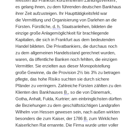
Messen auf Frankfurt konzentrierten Zahlungsverkehr;
es gelang ihnen, zu dem führenden deutschen Bankhaus
ihrer Zeit aufzusteigen. Ihr Haupttätigkeitsfeld war
die
|
Vermittlung und Organisierung von Darlehen an die
Fürsten. Fürstliche,
d. h.
Staatsanleihen, bildeten die
einzige große Anlagemöglichkeit für brachliegende
Kapitalien, die sich in Frankfurt aus dem bedeutenden
Handel bildeten. Die Privatbankiers, die durchaus noch
zu dem allgemeinen Handelsstand gerechnet wurden,
waren, da öffentliche Banken noch fehlten, die einzigen
Vermittler. Sie erzielten aus dieser Monopolstellung
große Gewinne, da die Provision 2½ bis 3% zu betragen
pflegte, das hohe Risiko suchten sie durch sichere
Pfänder zu verringern. Zahlreiche Fürsten zählten zu den
Klienten des Bankhauses
B.
, so die von Dänemark,
Gotha, Anhalt, Fulda, Kurtrier; am einbringlichsten dürften
die Beziehungen zu dem geschäftstüchtigen Landgrafen
Wilhelm von Hessen gewesen sein, nach außen wirkten
besonders die zum Kaiser, der 1786
B.
zum Wirklichen
Kaiserlichen Rat ernannte. Die Firma wurde unter voller