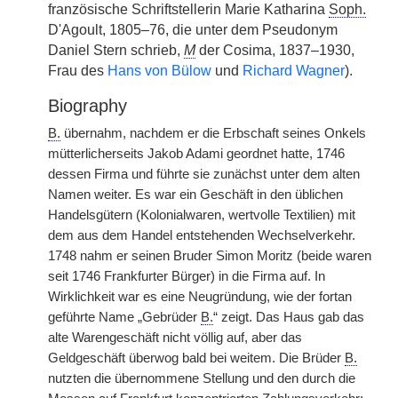
französische Schriftstellerin Marie Katharina
Soph.
D'Agoult, 1805–76, die unter dem Pseudonym
Daniel Stern schrieb,
M
der Cosima, 1837–1930,
Frau des
Hans von Bülow
und
Richard Wagner
).
Biography
B.
übernahm, nachdem er die Erbschaft seines Onkels
mütterlicherseits Jakob Adami geordnet hatte, 1746
dessen Firma und führte sie zunächst unter dem alten
Namen weiter. Es war ein Geschäft in den üblichen
Handelsgütern (Kolonialwaren, wertvolle Textilien) mit
dem aus dem Handel entstehenden Wechselverkehr.
1748 nahm er seinen Bruder Simon Moritz (beide waren
seit 1746 Frankfurter Bürger) in die Firma auf. In
Wirklichkeit war es eine Neugründung, wie der fortan
geführte Name „Gebrüder
B.
“ zeigt. Das Haus gab das
alte Warengeschäft nicht völlig auf, aber das
Geldgeschäft überwog bald bei weitem. Die Brüder
B.
nutzten die übernommene Stellung und den durch die