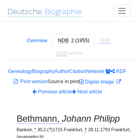
Deutsche
Biographie
Overview
NDB
2 (1955)
ADB
NDB
-online
Genealogy
Biography
Author
Citation
Network
RDF
Print version
Source in print
Digital Image
Previous article
Next article
Bethmann,
Johann Philipp
Bankier,
*
30.2.(?)1715 Frankfurt,
†
28.11.1793 Frankfurt,
(evangelisch)