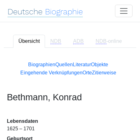
Deutsche
Biographie
Übersicht
NDB
ADB
NDB
-online
Biographien
Quellen
Literatur
Objekte
Eingehende Verknüpfungen
Orte
Zitierweise
Bethmann, Konrad
Lebensdaten
1625 – 1701
Geburtsort