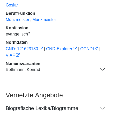
Goslar
Beruf/Funktion
Münzmeister
;
Münzmeister
Konfession
evangelisch?
Normdaten
GND: 121623130
|
GND-Explorer
|
OGND
|
VIAF
Namensvarianten
Bethmann, Konrad
Vernetzte Angebote
Biografische Lexika/Biogramme