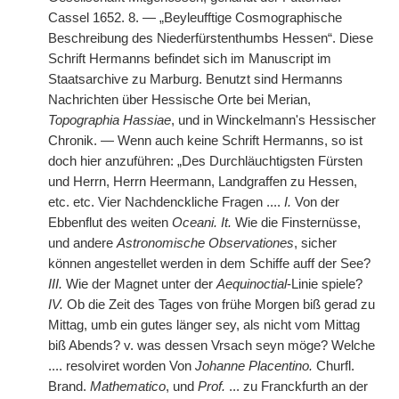
Cassel 1652. 8. — „Beyleufftige Cosmographische
Beschreibung des Niederfürstenthumbs Hessen“. Diese
Schrift Hermanns befindet sich im Manuscript im
Staatsarchive zu Marburg. Benutzt sind Hermanns
Nachrichten über Hessische Orte bei Merian,
Topographia Hassiae
, und in Winckelmann's Hessischer
Chronik. — Wenn auch keine Schrift Hermanns, so ist
doch hier anzuführen: „Des Durchläuchtigsten Fürsten
und Herrn, Herrn Heermann, Landgraffen zu Hessen,
etc. etc. Vier Nachdenckliche Fragen ....
I.
Von der
Ebbenflut des weiten
Oceani. It.
Wie die Finsternüsse,
und andere
Astronomische Observationes
, sicher
können angestellet werden in dem Schiffe auff der See?
III.
Wie der Magnet unter der
Aequinoctial
-Linie spiele?
IV.
Ob die Zeit des Tages von frühe Morgen biß gerad zu
Mittag, umb ein gutes länger sey, als nicht vom Mittag
biß Abends? v. was dessen Vrsach seyn möge? Welche
.... resolviret worden Von
Johanne Placentino.
Churfl.
Brand.
Mathematico
, und
Prof.
... zu Franckfurth an der