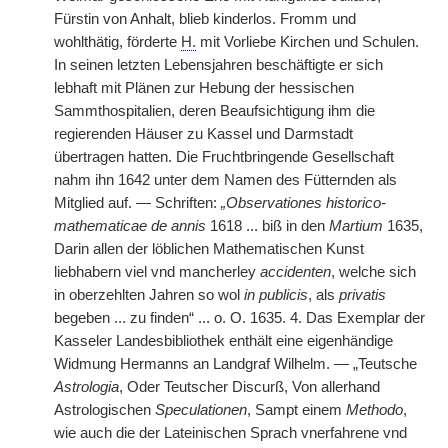
Fürstin von Anhalt, blieb kinderlos. Fromm und
wohlthätig, förderte
H.
mit Vorliebe Kirchen und Schulen.
In seinen letzten Lebensjahren beschäftigte er sich
lebhaft mit Plänen zur Hebung der hessischen
Sammthospitalien, deren Beaufsichtigung ihm die
regierenden Häuser zu Kassel und Darmstadt
übertragen hatten. Die Fruchtbringende Gesellschaft
nahm ihn 1642 unter dem Namen des Fütternden als
Mitglied auf. — Schriften:
„Observationes historico-
mathematicae de annis
1618 ... biß in den
Martium
1635,
Darin allen der löblichen Mathematischen Kunst
liebhabern viel vnd mancherley
accidenten
, welche sich
in oberzehlten Jahren so wol
in publicis
, als
privatis
begeben ... zu finden“ ... o. O. 1635. 4. Das Exemplar der
Kasseler Landesbibliothek enthält eine eigenhändige
Widmung Hermanns an Landgraf Wilhelm. — „Teutsche
Astrologia
, Oder Teutscher Discurß, Von allerhand
Astrologischen
Speculationen
, Sampt einem
Methodo
,
wie auch die der Lateinischen Sprach vnerfahrene vnd