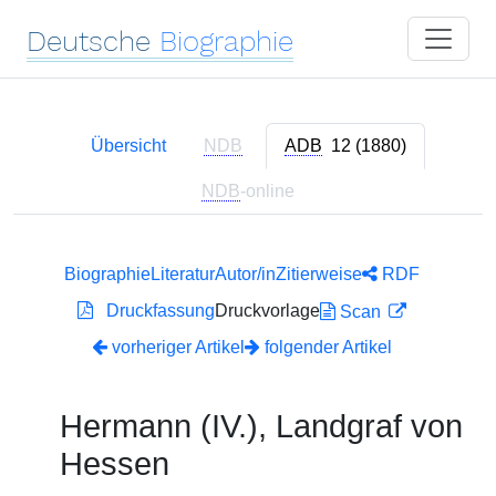
Deutsche
Biographie
Übersicht
NDB
ADB
12 (1880)
NDB
-online
Biographie
Literatur
Autor/in
Zitierweise
RDF
Druckfassung
Druckvorlage
Scan
vorheriger Artikel
folgender Artikel
Hermann (IV.), Landgraf von
Hessen