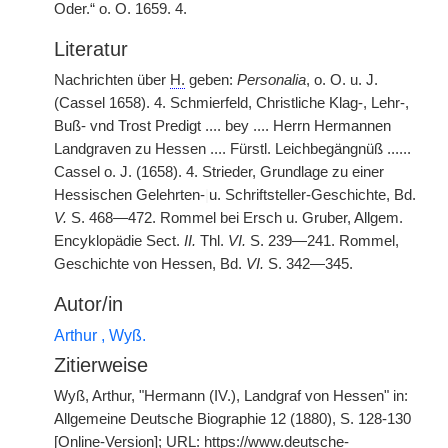
Oder.“ o. O. 1659. 4.
Literatur
Nachrichten über
H.
geben:
Personalia
, o. O. u. J.
(Cassel 1658). 4. Schmierfeld, Christliche Klag-, Lehr-,
Buß- vnd Trost Predigt .... bey .... Herrn Hermannen
Landgraven zu Hessen .... Fürstl. Leichbegängnüß ......
Cassel o. J. (1658). 4. Strieder, Grundlage zu einer
Hessischen Gelehrten-
|
u. Schriftsteller-Geschichte, Bd.
V.
S. 468—472. Rommel bei Ersch u. Gruber, Allgem.
Encyklopädie Sect.
II.
Thl.
VI.
S. 239—241. Rommel,
Geschichte von Hessen, Bd.
VI.
S. 342—345.
Autor/in
Arthur , Wyß.
Zitierweise
Wyß, Arthur, "Hermann (IV.), Landgraf von Hessen" in:
Allgemeine Deutsche Biographie 12 (1880), S. 128-130
[Online-Version]; URL: https://www.deutsche-