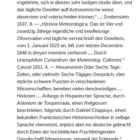
vngelehrte, sich in diesem sehr lustigen
studio
üben, vnd
das tägliche Gewitter auff Astronomische weise
observiren vnd vnterscheiden können.“ .... Grebenstein
1637. 8. —
„Historia Meteorologica.
Das ist Vier vnd
zwantzig Jährige eigentliche vnd trewfleissige
Observation
vnd tägliche verzeichnüß des Gewitters,
vom 1.
Januarii
1623 an, biß zum letzten
Decembris
1646 in dreyen membris verfasset .... Durch
Uranophilum Cyriandrum
der
Meteorolog. Cultorem.“
Cassel 1651. 4. —
Hexamereon
Oder Sechs Tage-
Zeiten, oder vielmehr Sechs-Tägiges Gespräch, vber
etzliche schwere Puncten in verschiedenen
Wissenschafften, beneben vielen denckwürdigen ....
Historien .... Anfangs in Hispanischer Sprache, durch
Antonium de Torquemada
, einen
Religiosum
beschrieben, folgends durch
Gabriel Chappuys
, einen
bekandten Frantzösischen Historienschreiber in selbige
Sprache vbersetzet, anjetzo aber ins deutsche gebracht
durch Einen der hochlöblichen Fruchtbringenden
Gesellschafft Mitgenossen, genandt der Fütternde.“