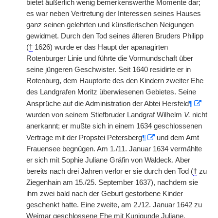
bietet äußerlich wenig bemerkenswerthe Momente dar;
es war neben Vertretung der Interessen seines Hauses
ganz seinen gelehrten und künstlerischen Neigungen
gewidmet. Durch den Tod seines älteren Bruders Philipp
(
†
1626) wurde er das Haupt der apanagirten
Rotenburger Linie und führte die Vormundschaft über
seine jüngeren Geschwister. Seit 1640 residirte
|
er in
Rotenburg, dem Hauptorte des den Kindern zweiter Ehe
des Landgrafen Moritz überwiesenen Gebietes. Seine
Ansprüche auf die Administration der Abtei Hersfeld
¶
wurden von seinem Stiefbruder Landgraf Wilhelm
V.
nicht
anerkannt; er mußte sich in einem 1634 geschlossenen
Vertrage mit der Propstei Petersberg
¶
und dem Amt
Frauensee begnügen. Am 1./11. Januar 1634 vermählte
er sich mit Sophie Juliane Gräfin von Waldeck. Aber
bereits nach drei Jahren verlor er sie durch den Tod (
†
zu
Ziegenhain am 15./25. September 1637), nachdem sie
ihm zwei bald nach der Geburt gestorbene Kinder
geschenkt hatte. Eine zweite, am 2./12. Januar 1642 zu
Weimar geschlossene Ehe mit Kunigunde Juliane,