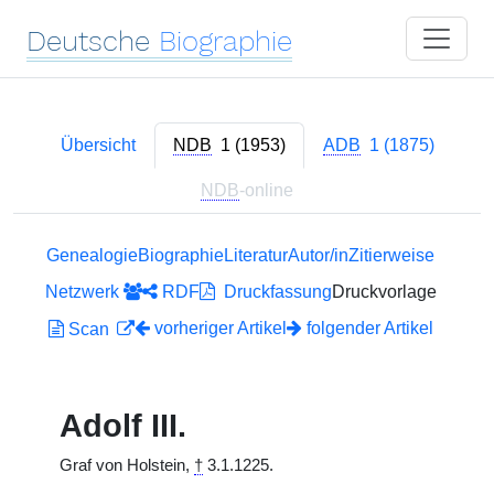
Deutsche
Biographie
Übersicht
NDB
1 (1953)
ADB
1 (1875)
NDB
-online
Genealogie
Biographie
Literatur
Autor/in
Zitierweise
Netzwerk
RDF
Druckfassung
Druckvorlage
vorheriger Artikel
folgender Artikel
Scan
Adolf III.
Graf von Holstein,
†
3.1.1225.