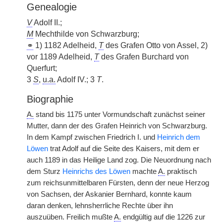
Genealogie
V
Adolf II.;
M
Mechthilde von Schwarzburg;
⚭
1) 1182 Adelheid,
T
des Grafen Otto von Assel, 2)
vor 1189 Adelheid,
T
des Grafen Burchard von
Querfurt;
3
S
,
u.a.
Adolf IV.; 3
T
.
Biographie
A.
stand bis 1175 unter Vormundschaft zunächst seiner
Mutter, dann der des Grafen Heinrich von Schwarzburg.
In dem Kampf zwischen Friedrich I. und
Heinrich dem
Löwen
trat Adolf auf die Seite des Kaisers, mit dem er
auch 1189 in das Heilige Land zog. Die Neuordnung nach
dem Sturz
Heinrichs des Löwen
machte
A.
praktisch
zum reichsunmittelbaren Fürsten, denn der neue Herzog
von Sachsen, der Askanier Bernhard, konnte kaum
daran denken, lehnsherrliche Rechte über ihn
auszuüben. Freilich mußte
A.
endgültig auf die 1226 zur