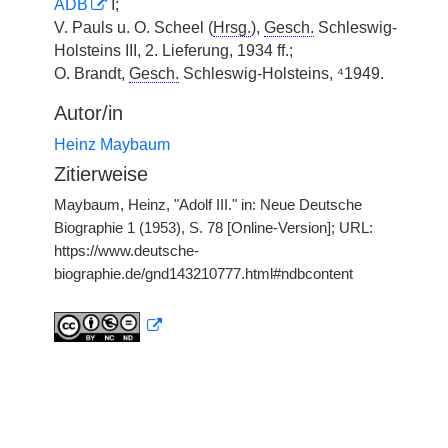
ADB
I;
V. Pauls u. O. Scheel (
Hrsg.
),
Gesch.
Schleswig-
Holsteins III, 2. Lieferung, 1934 ff.;
O. Brandt,
Gesch.
Schleswig-Holsteins, ⁴1949.
Autor/in
Heinz Maybaum
Zitierweise
Maybaum, Heinz, "Adolf III." in: Neue Deutsche
Biographie 1 (1953), S. 78 [Online-Version]; URL:
https://www.deutsche-
biographie.de/gnd143210777.html#ndbcontent