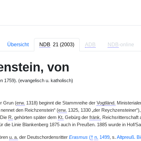
Übersicht
NDB
21 (2003)
ADB
NDB
-online
enstein, von
ren 1759). (evangelisch u. katholisch)
r Grun (
erw.
1318) beginnt die Stammreihe der
Vogtländ.
Ministeriale
nennet den Reichzenstein“ (
erw.
1325, 1330 „der Reychzensteiner“),
 Die
R.
gehörten später dem
Kt.
Gebürg der
fränk.
Reichsritterschaft
 für die Linie Blankenberg 1875 auch in Preußen. 1885 wurde in Hof/S
hören
u. a.
der Deutschordensritter
Erasmus
(
†
n.
1499
, s.
Altpreuß. Bi