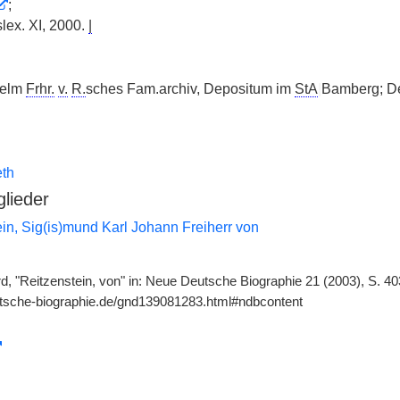
;
lex. XI, 2000.
|
helm
Frhr.
v.
R.
sches Fam.archiv, Depositum im
StA
|
Bamberg; De
th
glieder
in, Sig(is)mund Karl Johann Freiherr von
d, "Reitzenstein, von" in: Neue Deutsche Biographie 21 (2003), S. 40
utsche-biographie.de/gnd139081283.html#ndbcontent