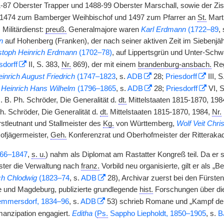
-87 Oberster Trapper und 1488-99 Oberster Marschall, sowie der Zi
er 1474 zum Bamberger Weihbischof und 1497 zum Pfarrer an
St.
Marti
 Militärdienst:
preuß.
Generalmajore waren
Karl Erdmann
(1722–89
,
n
auf Hohenberg (Franken), der nach seiner aktiven Zeit im Siebenjä
stoph Heinrich Erdmann
(1702–78)
, auf Lippertsgrün und Unter-Schw
sdorff
II, S. 383,
Nr.
869), der mit einem
brandenburg-ansbach.
Reg
inrich August Friedrich
(1747–1823
, s.
ADB
28;
Priesdorff
III, S
t
Heinrich Hans Wilhelm
(1796–1865
, s.
ADB
28;
Priesdorff
VI, S
 B. Ph. Schröder, Die Generalität d.
dt.
Mittelstaaten 1815-1870, 198
h. Schröder, Die Generalität d.
dt.
Mittelstaaten 1815-1870, 1984,
Nr.
rstleutnant und Stallmeister des
Kg.
von Württemberg,
Wolf Veit Chri
ofjägermeister,
Geh.
Konferenzrat und Oberhofmeister der Ritteraka
66–1847
,
s. u.
) nahm als Diplomat am Rastatter Kongreß teil. Da er 
ster die Verwaltung nach
franz.
Vorbild neu organisierte, gilt er als 
ich Chlodwig
(1823–74
, s.
ADB
28), Archivar zuerst bei den Fürste
e und Magdeburg, publizierte grundlegende
hist.
Forschungen über di
mmersdorf, 1834–96
, s.
ADB
53) schrieb Romane und „Kampf der
manzipation engagiert.
Editha
(
Ps.
Sappho Liepholdt, 1850–1905
, s.
B