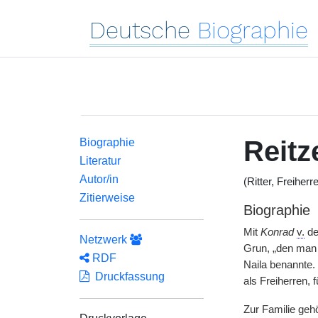
Deutsche
Biographie
Reitz
Biographie
Literatur
Autor/in
(Ritter, Freiher
Zitierweise
Biographie
Mit
Konrad
v.
de
Netzwerk
Grun, „den man 
RDF
Naila benannte.
Druckfassung
als Freiherren,
Zur Familie ge