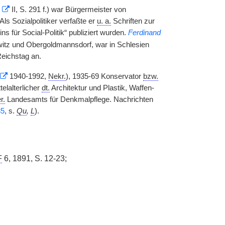
J
II, S. 291 f.) war Bürgermeister von
ls Sozialpolitiker verfaßte er
u. a.
Schriften zur
ns für Social-Politik“ publiziert wurden.
Ferdinand
witz und Obergoldmannsdorf, war in Schlesien
Reichstag an.
1940-1992,
Nekr.
), 1935-69 Konservator
bzw.
telalterlicher
dt.
Architektur und Plastik, Waffen-
r.
Landesamts für Denkmalpflege. Nachrichten
35
, s.
Qu
,
L
).
F
6, 1891, S. 12-23;