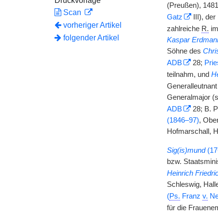
Druckvorlage
(Preußen), 1481
Scan
Gatz
III), d
vorheriger Artikel
zahlreiche
R.
im
folgender Artikel
Kaspar Erdman
Söhne des
Chri
ADB
28;
Prie
teilnahm, und
He
Generalleutnan
Generalmajor (s.
ADB
28; B. P
(1846–97)
, Obe
Hofmarschall, H
Sig(is)mund
(17
bzw. Staatsmini
Heinrich Friedr
Schleswig, Hall
(
Ps.
Franz
v.
Ne
für die Frauene