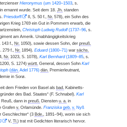
sterzienser
Hieronymus
(um 1420–1503
, s.
n ernannt wurde. Seit dem 18.
Jh.
standen
 s.
Priesdorff
II, S. 50 f.,
Nr.
578), ein Sohn des
hrigen Krieg 1769 ein Gut in Pommern erwarb, die
artzenstein,
Christoph Ludwig Rudolf
(1737–96
, s.
iment am Amerik. Unabhängigkeitskrieg
. 143 f.,
Nr.
1050), sowie dessen Sohn, der
preuß.
. 279 f.,
Nr.
1894).
Eduard
(1800–71)
war
sächs.
4,
Nr.
1023, S. 1078),
Karl Bernhard
(1809–85
, s.
1200, S. 1274)
württ.
General, dessen Sohn
Karl
stoph
(
dän.
Adel 1776)
dän.
Premierleutnant,
demie in Sorø.
seit dem Frieden von Basel als
bad.
Kabinetts-
„Begründer des Bad. Staates“ (F. Schnabel).
Karl
n Reuß, dann in
preuß.
Diensten
u. a.
in
e Grafen
v.
Orlamünde.
Franziska
geb.
v.
Nyß
 Geschlechter“ (3
Bde.
, 1891–94), worin sie sich
J
V,
Tl.
) trat mit Gedichten literarisch hervor.