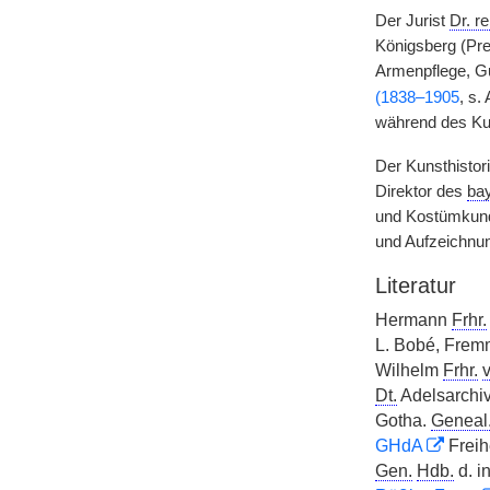
Der Jurist
Dr. re
Königsberg (Pre
Armenpflege, Gu
(1838–1905
, s.
während des Kul
Der Kunsthistor
Direktor des
bay
und Kostümkund
und Aufzeichnun
Literatur
Hermann
Frhr.
L. Bobé, Fremm
Wilhelm
Frhr.
v
Dt.
Adelsarchiv 
Gotha.
Geneal
GHdA
Freihe
Gen.
Hdb.
d. i