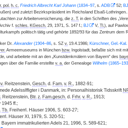
r. pol.
h. c.
Friedrich Albrecht Karl Johann
(1834–97
, s.
ADB
52;
B
ußen) und zuletzt Bezirkspräsident im Reichsland Elsaß-Lothringen. A
tachten zur Arbeiterversicherung, die
z. T.
in den Schriften des „Verei
 Archiv f.
schles.
KGesch.
29, 1971, S. 147 f.;
BJ
V,
Tl.
), auf Pawlo
turkampfs politisch tätig und gehörte 1892/93 für das Zentrum dem 
iker Dr.
Alexander
(1904–86
, s. SZ
v.
19.4.1986;
Kürschner, Gel.-Kal.
er.
Armeemuseums in München
bzw.
Ingolstadt, befaßte sich mit mit
e, und arbeitete mit an den „Kunstdenkmälern von Bayern“ des
baye
gen über die Familie erstellte
v. a.
der Genealoge
Wilhelm
(1865–19
v.
Reitzenstein,
Gesch.
d.
Fam.
v.
R.
, 1882-91;
ede Adelsslffigter i Danmark, in: Personalhistorisk Tidsskrift
N
.
Reitzenstein,
Btr.
z.
Fam.gesch.
d.
Frhr.
v.
R.
, 1913;
1945 ff.;
.
Tb.
Freiherrl. Häuser 1906, S. 603-27;
rrl. Häuser XI, 1979, S. 320-51;
n Bayern immatrikulierten Adels 21, 1996, S. 589-621;