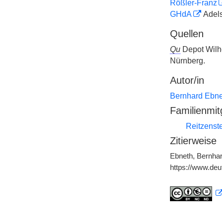
Rößler-Franz
GHdA
Adels
Quellen
Qu
Depot Wil
Nürnberg.
Autor/in
Bernhard Ebne
Familienmit
Reitzenste
Zitierweise
Ebneth, Bernhar
https://www.de