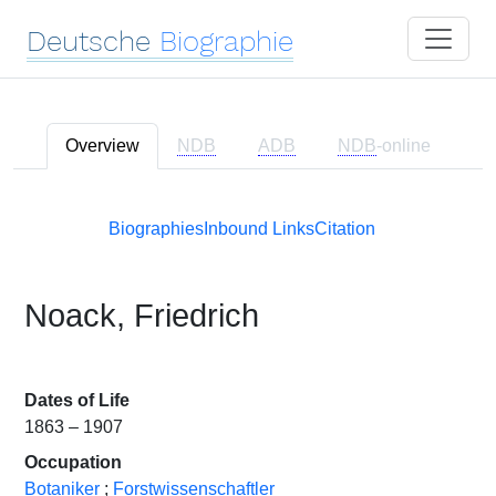
Deutsche
Biographie
Overview
NDB
ADB
NDB
-online
Biographies
Inbound Links
Citation
Noack, Friedrich
Dates of Life
1863 – 1907
Occupation
Botaniker
;
Forstwissenschaftler