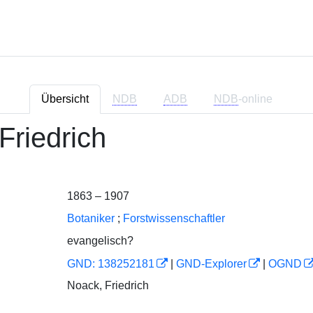
Übersicht
NDB
ADB
NDB
-online
Friedrich
1863 – 1907
Botaniker
;
Forstwissenschaftler
evangelisch?
GND: 138252181
|
GND-Explorer
|
OGND
Noack, Friedrich