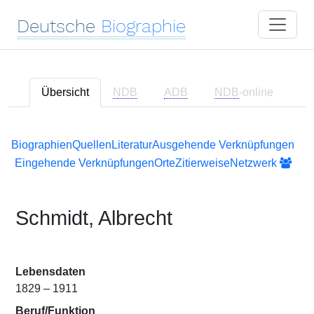
Deutsche
Biographie
Übersicht
NDB
ADB
NDB
-online
Biographien
Quellen
Literatur
Ausgehende Verknüpfungen
Eingehende Verknüpfungen
Orte
Zitierweise
Netzwerk
Schmidt, Albrecht
Lebensdaten
1829 – 1911
Beruf/Funktion