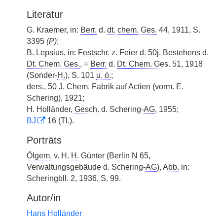
Literatur
G. Kraemer, in:
Berr.
d.
dt.
chem.
Ges.
44, 1911, S.
3395
(
P
)
;
B. Lepsius, in:
Festschr.
z.
Feier d. 50j. Bestehens d.
Dt. Chem. Ges.
, =
Berr.
d.
Dt. Chem. Ges.
51, 1918
(Sonder-
H.
), S. 101
u. ö.
;
ders.
, 50 J. Chem. Fabrik auf Actien (
vorm.
E.
Schering), 1921;
H. Holländer,
Gesch.
d. Schering-
AG
, 1955;
BJ
16 (
Tl.
).
Porträts
Ölgem.
v.
H.
H.
Günter (Berlin N 65,
Verwaltungsgebäude d. Schering-
AG
),
Abb.
in:
Scheringbll. 2, 1936, S. 99.
Autor/in
Hans Holländer