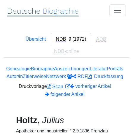
Deutsche
Biographie
Übersicht
NDB
9 (1972)
ADB
NDB
-online
Genealogie
Biographie
Auszeichnungen
Literatur
Porträts
Autor/in
Zitierweise
Netzwerk
RDF
Druckfassung
Druckvorlage
vorheriger Artikel
Scan
folgender Artikel
Holtz
,
Julius
Apotheker und Industrieller,
*
2.9.1836 Prenzlau