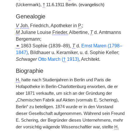
(Uckermark),
†
11.6.1911 Berlin. (evangelisch)
Genealogie
V
Joh.
Friedrich, Apotheker in
P.
;
M
Juliane Louise
Frieder.
Albertine,
T
d. Amtmanns
Bergemann;
⚭
1863 Sophie (1839–89),
T
d.
Ernst Maren (1798–
1847)
, Bildhauer u. Keramiker, u. d. Sophie Keller;
Schwager
Otto March (
†
1913)
, Architekt.
Biographie
H.
hatte nach Studienjahren in Berlin und Paris die
Hofapotheke in Berlin-Charlottenburg erworben, die er
aber 1871 verkaufte, um sich an der Gründung der
„Chemischen Fabrik auf Aktien (vormals E. Schering),
Berlin“ zu beteiligen. 1874 wurde er in den Vorstand
dieser Gesellschaft aufgenommen. Während sein Freund
E. Schering, der Begründer dieses Unternehmens, mehr
der vorsichtig wägende Wissenschaftler war, stellte
H.