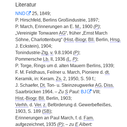
Literatur
NND
25, 1849;
P. Hirschfeld, Berlins Großindustrie, 1897;
P. March, Erinnerungen an E.
M.
, 1900
(
P
)
;
„Vereinigte Tonwaren
AG
“, früher „Ernst March
Söhne, Charlottenburg“ (
Hist.
-
Biogr.
Bll.
Berlin,
Hrsg.
J. Eckstein), 1904;
Tonindustrie-
Ztg.
v.
9.8.1904
(
P
)
;
Pommersche
Lb.
II, 1936
(
L
,
P
)
;
P. Torge, Rings um d. alten Mauern Berlins, 1939;
F. M. Feldhaus, Feilner u. March, Pioniere d.
dt.
Keramik, in: Keram.
Zs.
2, 1950, S. 59 f.;
J. Schaefer,
Dt.
Ton- u. Steinzeugwerke
AG
,
Diss.
Saarbrücken 1964. –
Zu
S
Paul:
BJ
VIII;
Hist.
-
Biogr.
Bll.
Berlin, 1903;
Verhh.
d.
Ver.
z.
Beförderung d. Gewerbefleißes,
1903, S. 189 (
SB
);
Erinnerungen an Paul March, f. d.
Fam.
aufgezeichnet, 1935
(
P
)
;
– zu
E
Albert: