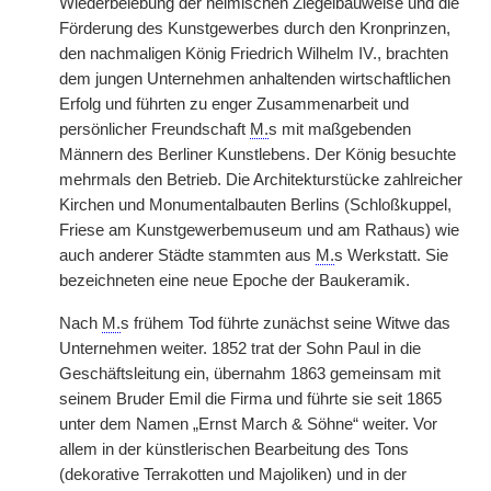
Wiederbelebung der heimischen Ziegelbauweise und die
Förderung des Kunstgewerbes durch den Kronprinzen,
den nachmaligen König Friedrich Wilhelm IV., brachten
dem jungen Unternehmen anhaltenden wirtschaftlichen
Erfolg und führten zu enger Zusammenarbeit und
persönlicher Freundschaft
M.
s mit maßgebenden
Männern des Berliner Kunstlebens. Der König besuchte
mehrmals den Betrieb. Die Architekturstücke zahlreicher
Kirchen und Monumentalbauten Berlins (Schloßkuppel,
Friese am Kunstgewerbemuseum und am Rathaus) wie
auch anderer Städte stammten aus
M.
s Werkstatt. Sie
bezeichneten eine neue Epoche der Baukeramik.
Nach
M.
s frühem Tod führte zunächst seine Witwe das
Unternehmen weiter. 1852 trat der Sohn Paul in die
Geschäftsleitung ein, übernahm 1863 gemeinsam mit
seinem Bruder Emil die Firma und führte sie seit 1865
unter dem Namen „Ernst March & Söhne“ weiter. Vor
allem in der künstlerischen Bearbeitung des Tons
(dekorative Terrakotten und Majoliken) und in der