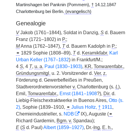
Martinshagen bei Panknin (Pommern),
†
14.12.1847
Charlottenburg bei Berlin.
(evangelisch)
Genealogie
V
Jakob (1761–1844), Soldat in Danzig,
S
d. Bauern
Franz (1721–1802) in
P.
;
M
Anna (1762–1847),
T
d. Bauern Kadolph in
P.
;
⚭
1829 Sophie (1808–89),
T
d.
Keramikfabr.
Karl
Urban Keller (1767–1832
) in Frankfurt/M.;
4
S
, 4
T
,
u. a.
Paul (1830–1903)
,
KR
,
Tonwarenfabr.
,
Gründungsmitgl.
u. 2. Vorsitzender d.
Ver.
z.
Förderung d. Gewerbefleißes in Preußen,
Stadtverordnetenvorsteher
v.
Charlottenburg (s.
L
),
Emil,
Tonwarenfabr.
,
Ernst (1841–1908
?),
Dir.
d.
Liebig-Fleischextraktwerke in Buenos Aires,
Otto (s.
2)
, Sophie (1839–1910,
⚭
Julius Holtz,
†
1911
,
Chemieindustrieller, s.
NDB
IX), Auguste (
⚭
Richard Gardemin,
Bgm.
v.
Spandau);
E
(
S
d. Paul)
Albert (1859–1927)
, Dr.-
Ing.
E. h.
,