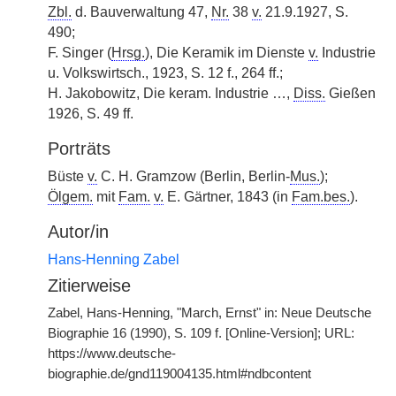
Zbl.
d. Bauverwaltung 47,
Nr.
38
v.
21.9.1927, S.
490;
F. Singer (
Hrsg.
), Die Keramik im Dienste
v.
Industrie
u. Volkswirtsch., 1923, S. 12 f., 264 ff.;
H. Jakobowitz, Die keram. Industrie …,
Diss.
Gießen
1926, S. 49 ff.
Porträts
Büste
v.
C. H. Gramzow (Berlin, Berlin-
Mus.
);
Ölgem.
mit
Fam.
v.
E. Gärtner, 1843 (in
Fam.bes.
).
Autor/in
Hans-Henning Zabel
Zitierweise
Zabel, Hans-Henning, "March, Ernst" in: Neue Deutsche
Biographie 16 (1990), S. 109 f. [Online-Version]; URL:
https://www.deutsche-
biographie.de/gnd119004135.html#ndbcontent