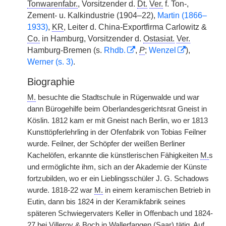
Tonwarenfabr.
, Vorsitzender d.
Dt.
Ver.
f. Ton-,
Zement- u. Kalkindustrie (1904–22),
Martin (1866–
1933)
,
KR
, Leiter d. China-Exportfirma Carlowitz &
Co.
in Hamburg, Vorsitzender d.
Ostasiat.
Ver.
Hamburg-Bremen (s.
Rhdb.
,
P
;
Wenzel
),
Werner (s. 3)
.
Biographie
M.
besuchte die Stadtschule in Rügenwalde und war
dann Bürogehilfe beim Oberlandesgerichtsrat Gneist in
Köslin. 1812 kam er mit Gneist nach Berlin, wo er 1813
Kunsttöpferlehrling in der Ofenfabrik von Tobias Feilner
wurde. Feilner, der Schöpfer der weißen Berliner
Kachelöfen, erkannte die künstlerischen Fähigkeiten
M.
s
und ermöglichte ihm, sich an der Akademie der Künste
fortzubilden, wo er ein Lieblingsschüler J. G. Schadows
wurde. 1818-22 war
M.
in einem keramischen Betrieb in
Eutin, dann bis 1824 in der Keramikfabrik seines
späteren Schwiegervaters Keller in Offenbach und 1824-
27 bei Villeroy & Boch in Wallerfangen (Saar) tätig. Auf