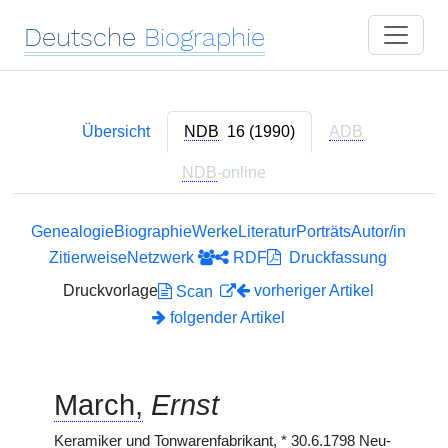
Deutsche
Biographie
Übersicht
NDB
16 (1990)
ADB
NDB
-online
Genealogie
Biographie
Werke
Literatur
Porträts
Autor/in
Zitierweise
Netzwerk
RDF
Druckfassung
Druckvorlage
vorheriger Artikel
Scan
folgender Artikel
March,
Ernst
Keramiker und Tonwarenfabrikant,
*
30.6.1798 Neu-