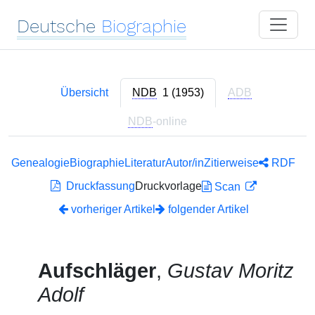
Deutsche
Biographie
Übersicht
NDB
1 (1953)
ADB
NDB
-online
Genealogie
Biographie
Literatur
Autor/in
Zitierweise
RDF
Druckfassung
Druckvorlage
Scan
vorheriger Artikel
folgender Artikel
Aufschläger
,
Gustav Moritz
Adolf