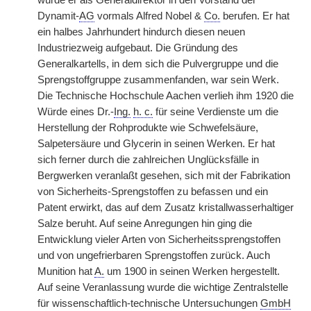
wurde er als Generaldirektor in den Vorstand der
Dynamit-
AG
vormals Alfred Nobel &
Co.
berufen. Er hat
ein halbes Jahrhundert hindurch diesen neuen
Industriezweig aufgebaut. Die Gründung des
Generalkartells, in dem sich die Pulvergruppe und die
Sprengstoffgruppe zusammenfanden, war sein Werk.
Die Technische Hochschule Aachen verlieh ihm 1920 die
Würde eines Dr.-
Ing.
h. c.
für seine Verdienste um die
Herstellung der Rohprodukte wie Schwefelsäure,
Salpetersäure und Glycerin in seinen Werken. Er hat
sich ferner durch die zahlreichen Unglücksfälle in
Bergwerken veranlaßt gesehen, sich mit der Fabrikation
von Sicherheits-Sprengstoffen zu befassen und ein
Patent erwirkt, das auf dem Zusatz kristallwasserhaltiger
Salze beruht. Auf seine Anregungen hin ging die
Entwicklung vieler Arten von Sicherheitssprengstoffen
und von ungefrierbaren Sprengstoffen zurück. Auch
Munition hat
A.
um 1900 in seinen Werken hergestellt.
Auf seine Veranlassung wurde die wichtige Zentralstelle
für wissenschaftlich-technische Untersuchungen
GmbH