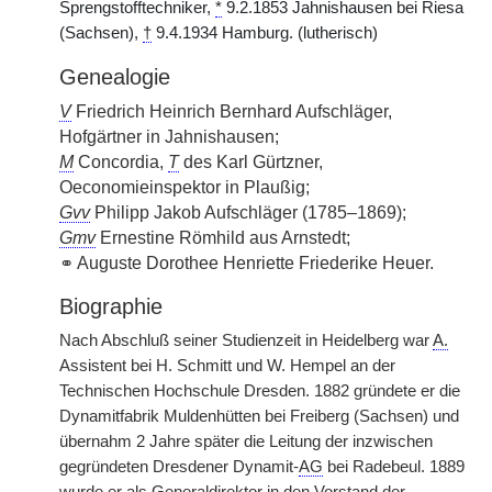
Sprengstofftechniker,
*
9.2.1853 Jahnishausen bei Riesa
(Sachsen),
†
9.4.1934 Hamburg. (lutherisch)
Genealogie
V
Friedrich Heinrich Bernhard Aufschläger,
Hofgärtner in Jahnishausen;
M
Concordia,
T
des Karl Gürtzner,
Oeconomieinspektor in Plaußig;
Gvv
Philipp Jakob Aufschläger (1785–1869);
Gmv
Ernestine Römhild aus Arnstedt;
⚭ Auguste Dorothee Henriette Friederike Heuer.
Biographie
Nach Abschluß seiner Studienzeit in Heidelberg war
A.
Assistent bei H. Schmitt und W. Hempel an der
Technischen Hochschule Dresden. 1882 gründete er die
Dynamitfabrik Muldenhütten bei Freiberg (Sachsen) und
übernahm 2 Jahre später die Leitung der inzwischen
gegründeten Dresdener Dynamit-
AG
bei Radebeul. 1889