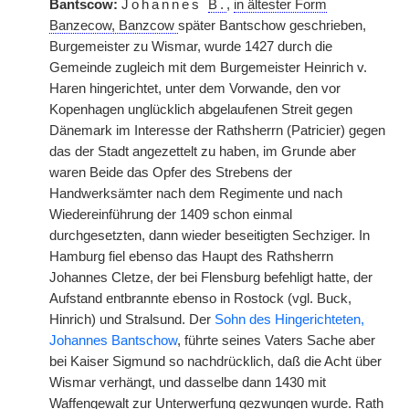
Bantscow:
Johannes
B.
,
in ältester Form
Banzecow, Banzcow
später Bantschow geschrieben,
Burgemeister zu Wismar, wurde 1427 durch die
Gemeinde zugleich mit dem Burgemeister Heinrich v.
Haren hingerichtet, unter dem Vorwande, den vor
Kopenhagen unglücklich abgelaufenen Streit gegen
Dänemark im Interesse der Rathsherrn (Patricier) gegen
das der Stadt angezettelt zu haben, im Grunde aber
waren Beide das Opfer des Strebens der
Handwerksämter nach dem Regimente und nach
Wiedereinführung der 1409 schon einmal
durchgesetzten, dann wieder beseitigten Sechziger. In
Hamburg fiel ebenso das Haupt des Rathsherrn
Johannes Cletze, der bei Flensburg befehligt hatte, der
Aufstand entbrannte ebenso in Rostock (vgl. Buck,
Hinrich) und Stralsund. Der
Sohn des Hingerichteten,
Johannes Bantschow
, führte seines Vaters Sache aber
bei Kaiser Sigmund so nachdrücklich, daß die Acht über
Wismar verhängt, und dasselbe dann 1430 mit
Waffengewalt zur Unterwerfung gezwungen wurde. Rath