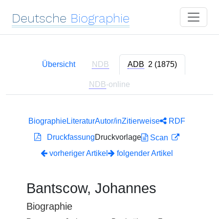
Deutsche
Biographie
Übersicht
NDB
ADB
2 (1875)
NDB
-online
Biographie
Literatur
Autor/in
Zitierweise
RDF
Druckfassung
Druckvorlage
Scan
vorheriger Artikel
folgender Artikel
Bantscow, Johannes
Biographie