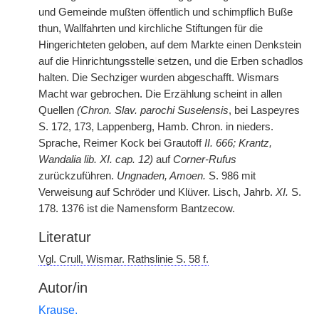
und Gemeinde mußten öffentlich und schimpflich Buße
thun, Wallfahrten und kirchliche Stiftungen für die
Hingerichteten geloben, auf dem Markte einen Denkstein
auf die Hinrichtungsstelle
|
setzen, und die Erben schadlos
halten. Die Sechziger wurden abgeschafft. Wismars
Macht war gebrochen. Die Erzählung scheint in allen
Quellen
(Chron. Slav. parochi Suselensis
, bei Laspeyres
S. 172, 173, Lappenberg, Hamb. Chron. in nieders.
Sprache, Reimer Kock bei Grautoff
II. 666; Krantz,
Wandalia lib. XI. cap. 12)
auf
Corner-Rufus
zurückzuführen.
Ungnaden, Amoen.
S. 986 mit
Verweisung auf Schröder und Klüver. Lisch, Jahrb.
XI.
S.
178. 1376 ist die Namensform Bantzecow.
Literatur
Vgl. Crull, Wismar. Rathslinie S. 58 f.
Autor/in
Krause.