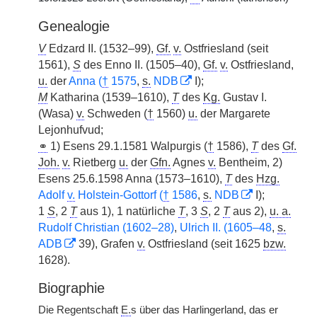
Genealogie
V
Edzard II. (1532–99),
Gf.
v.
Ostfriesland (seit
1561),
S
des Enno II. (1505–40),
Gf.
v.
Ostfriesland,
u.
der
Anna (
†
1575
,
s.
NDB
I);
M
Katharina (1539–1610),
T
des
Kg.
Gustav I.
(Wasa)
v.
Schweden (
†
1560)
u.
der Margarete
Lejonhufvud;
⚭
1) Esens 29.1.1581 Walpurgis (
†
1586),
T
des
Gf.
Joh.
v.
Rietberg
u.
der
Gfn.
Agnes
v.
Bentheim, 2)
Esens 25.6.1598 Anna (1573–1610),
T
des
Hzg.
Adolf
v.
Holstein-Gottorf (
†
1586
,
s.
NDB
I);
1
S
, 2
T
aus 1), 1 natürliche
T
, 3
S
, 2
T
aus 2),
u. a.
Rudolf Christian (1602–28)
,
Ulrich II. (1605–48
,
s.
ADB
39), Grafen
v.
Ostfriesland (seit 1625
bzw.
1628).
Biographie
Die Regentschaft
E.
s über das Harlingerland, das er