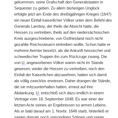
gekommen, seine Grafschaft den Generalstaaten in
Sequester zu geben. Zu allem bisherigen Unglück
erfolgte jetzt am Ende des dreißigjährigen Krieges (1647)
ein neuer Einfall kaiserlicher Völker unter dem Befehl des
Generals Lamboy, der theils die Absicht hatte, die
Hessen zu vertreiben, theils auf den niedersächsischen
Kreis ausgeschriebene, von Ostfriesland noch nicht
gezahlte Reichssteuern eintreiben wollte. Schon hatte er
mehrere Aemter besetzt, als die Ankunft hessischer und
schwedischer Truppen ihn zum Rückzuge zwang. Die
von
U.
angeworbenen Völker waren nicht im Stande
gewesen, weder die Hessen zu vertreiben, noch den
Einfall der Kaiserlichen abzuwehren, hatten sich damit
als völlig zwecklos erwiesen. Daher drangen die Stände,
die sie mitzuunterhalten hatten, erneut auf ihre
Abdankung.
U.
entschloß sich dazu endlich in einem
Vertrage vom 18. September 1648. Es war einer der
letzten Acte seines an Ergebnissen so armen Lebens.
Als er bald darauf am 1. Novbr. 1648 starb, hinterließ er
seinen damals noch unmündigen Söhnen und seiner