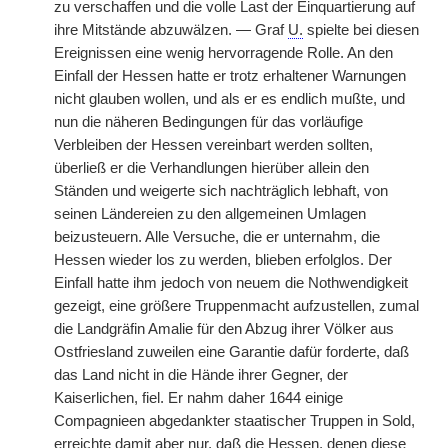
zu verschaffen und die volle Last der Einquartierung auf
ihre Mitstände abzuwälzen. — Graf
U.
spielte bei diesen
Ereignissen eine wenig hervorragende Rolle. An den
Einfall der Hessen hatte er trotz erhaltener Warnungen
nicht glauben wollen, und als er es endlich mußte, und
nun die näheren Bedingungen für das vorläufige
Verbleiben der Hessen vereinbart werden sollten,
überließ er die Verhandlungen hierüber allein den
Ständen und weigerte sich nachträglich lebhaft, von
seinen Ländereien zu den allgemeinen Umlagen
beizusteuern. Alle Versuche, die er unternahm, die
Hessen wieder los zu werden, blieben erfolglos. Der
Einfall hatte ihm jedoch von neuem die Nothwendigkeit
gezeigt, eine größere Truppenmacht aufzustellen, zumal
die Landgräfin Amalie für den Abzug ihrer Völker aus
Ostfriesland zuweilen eine Garantie dafür forderte, daß
das Land nicht in die Hände ihrer Gegner, der
Kaiserlichen, fiel. Er nahm daher 1644 einige
Compagnieen abgedankter staatischer Truppen in Sold,
erreichte damit aber nur, daß die Hessen, denen diese