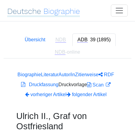
Deutsche
Biographie
Übersicht
NDB
ADB
39 (1895)
NDB
-online
Biographie
Literatur
Autor/in
Zitierweise
RDF
Druckfassung
Druckvorlage
Scan
vorheriger Artikel
folgender Artikel
Ulrich II., Graf von
Ostfriesland