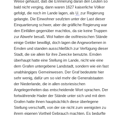
Weise gehaust, daß die Erinnerung daran den Leuten so
bald nicht verging, dann waren 1627 kaiserliche Völker
gefolgt, die noch im Lande lagen, als
U.
zur Regierung
gelangte. Die Einwohner seufzten unter der Last dieser
Einquartierung schwer, aber die gräfliche Regierung war
den Einfällen gegenüber machtlos, da sie keine Truppen
zur Abwehr besaß. Wol hatten die ostfriesischen Stände
einige Gelder bewilligt, doch lagen die Angeworbenen in
Emden und standen ausschließlich zur Verfügung dieser
Stadt, die sie allein für ihre Zwecke benutzte. Emden
überhaupt hatte eine Stellung im Lande, nicht wie eine
dem Grafen untergebene Landstadt, sondern wie ein fast
unabhängiges Gemeinwesen. Der Graf bedeutete hier
sehr wenig, dafür um so viel mehr die Generalstaaten
der Niederlande, die in allen ostsriesischen
Angelegenheiten das entscheidende Wort sprachen. Der
fortwährende Hader der Stände unter sich und mit dem
Grafen hatte ihnen hauptsächlich diese überlegene
Stellung verschafft, von der sie nicht zum wenigsten zu
ihrem eigenen Vortheil Gebrauch machten. Es bedurfte