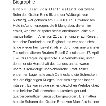
Biographie
Ulrich II.
,
Graf von Ostfriesland
, der zweite
Sohn des Grafen Enno III. und der Walburgis von
Rietberg, war geboren am 16. Juli 1605. Er wurde am
Hofe in Aurich erzogen; die Bildung aber, die er hier
erhielt, war, wie er später selbst anerkannte, eine nur
mangelhafte. Im Alter von 21 Jahren ging er auf Reisen,
besuchte Frankreich und England und war noch nicht
lange wieder heimgekehrt, als er durch den unerwarteten
Tod seines älteren Bruders Rudolf Christian am 17. April
1628 zur Regierung gelangte. Die Verhältnisse, unter
denen er die Herrschaft des Landes antrat, waren
überaus schwierige und verworrene. Trotz seiner
entfernten Lage hatte auch Ostfriesland die Schrecken
des dreißigjährigen Krieges über sich ergehen lassen
müssen. Es war infolge seiner gänzlichen Wehrlosigkeit
eine beliebte Zufluchtsstätte beutesüchtiger und
quartierbedürftiger Kriegsvölker geworden. Erst hatten
hier die Scharen des Grafen Ernst von Mansfeld in einer