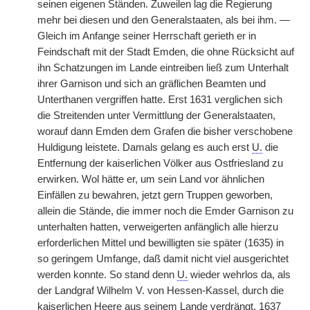
seinen eigenen Ständen. Zuweilen lag die Regierung
mehr bei diesen und den Generalstaaten, als bei ihm. —
Gleich im Anfange seiner Herrschaft gerieth er in
Feindschaft mit der Stadt Emden, die ohne Rücksicht auf
ihn Schatzungen im Lande eintreiben ließ zum Unterhalt
ihrer Garnison und sich an gräflichen Beamten und
Unterthanen vergriffen hatte. Erst 1631 verglichen sich
die Streitenden unter Vermittlung der Generalstaaten,
worauf dann Emden dem Grafen die bisher verschobene
Huldigung leistete. Damals gelang es auch erst
U.
die
Entfernung der kaiserlichen Völker aus Ostfriesland zu
erwirken. Wol hätte er, um sein Land vor ähnlichen
Einfällen zu bewahren, jetzt gern Truppen geworben,
allein die Stände, die immer noch die Emder Garnison zu
unterhalten hatten, verweigerten anfänglich alle hierzu
erforderlichen Mittel und bewilligten sie später (1635) in
so geringem Umfange, daß damit nicht viel ausgerichtet
werden konnte. So stand denn
U.
wieder wehrlos da, als
der Landgraf Wilhelm V. von Hessen-Kassel, durch die
kaiserlichen Heere aus seinem Lande verdrängt, 1637