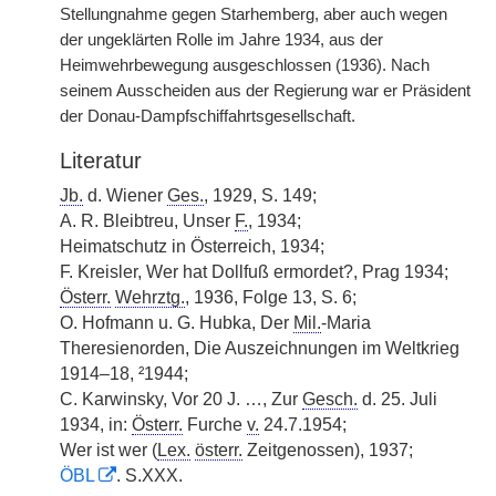
Stellungnahme gegen Starhemberg, aber auch wegen
der ungeklärten Rolle im Jahre 1934, aus der
Heimwehrbewegung ausgeschlossen (1936). Nach
seinem Ausscheiden aus der Regierung war er Präsident
der Donau-Dampfschiffahrtsgesellschaft.
Literatur
Jb.
d. Wiener
Ges.
, 1929, S. 149;
A. R. Bleibtreu, Unser
F.
, 1934;
Heimatschutz in Österreich, 1934;
F. Kreisler, Wer hat Dollfuß ermordet?, Prag 1934;
Österr.
Wehrztg.
, 1936, Folge 13, S. 6;
O. Hofmann u. G. Hubka, Der
Mil.
-Maria
Theresienorden, Die Auszeichnungen im Weltkrieg
1914–18, ²1944;
C. Karwinsky, Vor 20 J. …, Zur
Gesch.
d. 25. Juli
1934, in:
Österr.
Furche
v.
24.7.1954;
Wer ist wer (
Lex.
österr.
Zeitgenossen), 1937;
ÖBL
. S.XXX.