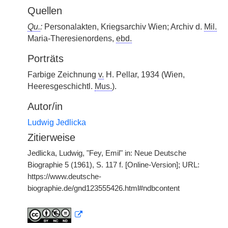
Quellen
Qu.
:
Personalakten, Kriegsarchiv Wien; Archiv d.
Mil.
Maria-Theresienordens,
ebd.
Porträts
Farbige Zeichnung
v.
H. Pellar, 1934 (Wien,
Heeresgeschichtl.
Mus.
).
Autor/in
Ludwig Jedlicka
Zitierweise
Jedlicka, Ludwig, "Fey, Emil" in: Neue Deutsche
Biographie 5 (1961), S. 117 f. [Online-Version]; URL:
https://www.deutsche-
biographie.de/gnd123555426.html#ndbcontent