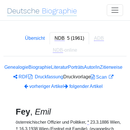
Deutsche
Biographie
Übersicht
NDB
5 (1961)
ADB
NDB
-online
Genealogie
Biographie
Literatur
Porträts
Autor/in
Zitierweise
RDF
Druckfassung
Druckvorlage
Scan
vorheriger Artikel
folgender Artikel
Fey
,
Emil
österreichischer Offizier und Politiker,
*
23.3.1886 Wien,
†
16.3.1938 Wien,(Freitod mit Familie). (evangelisch