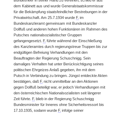
Bundesheer in seiner Hand zu vereinen, schied er aus
dem Kabinett aus und wurde Generalstaatskommissar
für die Bekämpfung staatsfeindlicher Bestrebungen in der
Privatwirtschaft. Am 25.7.1934 wurde
F.
im
Bundeskanzleramt gemeinsam mit Bundeskanzler
Dollfuß und anderen hohen Funktionären im Rahmen des
Putsches nationalsozialistischer Gruppen
gefangengesetzt.
F.
führte während der Einschließung
des Kanzleramtes durch regierungstreue Truppen bis zur
endgültigen Befreiung Verhandlungen mit den
Beauftragten der Regierung Schuschnigg. Sein
damaliges Verhalten hat unter Berücksichtigung seines
politischen Ehrgeizes Anlaß gegeben, ihn mit dem
Putsch in Verbindung zu bringen. Jüngst entdeckte Akten
bestätigen, daß
F.
nicht unmittelbar an den Aktionen
gegen Dollfuß beteiligt war, er jedoch Verhandlungen mit
den österreichischen Nationalsozialisten seit längerer
Zeit führte.
F.
blieb in der Regierung Schuschnigg
Bundesminister für Inneres ohne Sicherheitsressort bis
17.10.1935, sodann wurde
F.
infolge seiner