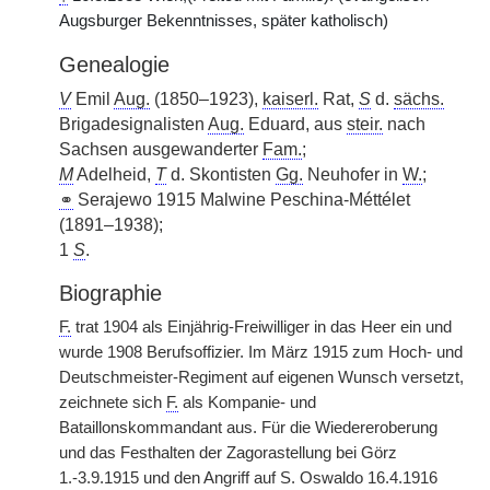
Augsburger Bekenntnisses, später katholisch)
Genealogie
V
Emil
Aug.
(1850–1923),
kaiserl.
Rat,
S
d.
sächs.
Brigadesignalisten
Aug.
Eduard, aus
steir.
nach
Sachsen ausgewanderter
Fam.
;
M
Adelheid,
T
d. Skontisten
Gg.
Neuhofer in
W.
;
⚭
Serajewo 1915 Malwine Peschina-Méttélet
(1891–1938);
1
S
.
Biographie
F.
trat 1904 als Einjährig-Freiwilliger in das Heer ein und
wurde 1908 Berufsoffizier. Im März 1915 zum Hoch- und
Deutschmeister-Regiment auf eigenen Wunsch versetzt,
zeichnete sich
F.
als Kompanie- und
Bataillonskommandant aus. Für die Wiedereroberung
und das Festhalten der Zagorastellung bei Görz
1.-3.9.1915 und den Angriff auf S. Oswaldo 16.4.1916