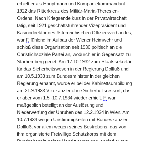
erhielt er als Hauptmann und Kompaniekommandant
1922 das Ritterkreuz des Militär-Maria-Theresien-
Ordens. Nach Kriegsende kurz in der Privatwirtschaft
tätig, seit 1921 geschäftsführender Vizepräsident und
Kasinodirektor des österreichischen Offiziersverbandes,
war
F.
fühlend im Aufbau der Wiener Heimwehr und
schloß diese Organisation seit 1930 politisch an die
Christlichsoziale Partei an, wodurch er in Gegensatz zu
Starhemberg geriet. Am 17.10.1932 zum Staatssekretär
für das Sicherheitswesen in der Regierung Dollfuß und
am 10.5.1933 zum Bundesminister in der gleichen
Regierung ernannt, wurde er bei der Kabinettsumbildung
am 21.9.1933 Vizekanzler ohne Sicherheitsressort, das
er aber vom 1.5.-10.7.1934 wieder erhielt.
F.
war
maßgeblich beteiligt an der Auslösung und
Niederwerfung der Unruhen des 12.2.1934 in Wien. Am
10.7.1934 wegen Unstimmigkeiten mit Bundeskanzler
Dollfuß, vor allem wegen seines Bestrebens, das von
ihm organisierte Freiwillige Schutzkorps mit dem