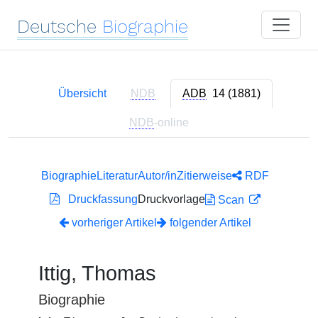
Deutsche
Biographie
Übersicht
NDB
ADB
14 (1881)
NDB
-online
Biographie
Literatur
Autor/in
Zitierweise
RDF
Druckfassung
Druckvorlage
Scan
vorheriger Artikel
folgender Artikel
Ittig, Thomas
Biographie