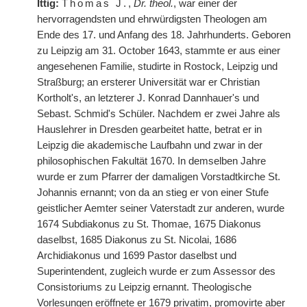
Ittig:
Thomas J.
,
Dr. theol.
, war einer der
hervorragendsten und ehrwürdigsten Theologen am
Ende des 17. und Anfang des 18. Jahrhunderts. Geboren
zu Leipzig am 31. October 1643, stammte er aus einer
angesehenen Familie, studirte in Rostock, Leipzig und
Straßburg; an ersterer Universität war er Christian
Kortholt's, an letzterer J. Konrad Dannhauer's und
Sebast. Schmid's Schüler. Nachdem er zwei Jahre als
Hauslehrer in Dresden gearbeitet hatte, betrat er in
Leipzig die akademische Laufbahn und zwar in der
philosophischen Fakultät 1670. In demselben Jahre
wurde er zum Pfarrer der damaligen Vorstadtkirche St.
Johannis ernannt; von da an stieg er von einer Stufe
geistlicher Aemter seiner Vaterstadt zur anderen, wurde
1674 Subdiakonus zu St. Thomae, 1675 Diakonus
daselbst, 1685 Diakonus zu St. Nicolai, 1686
Archidiakonus und 1699 Pastor daselbst und
Superintendent, zugleich wurde er
|
zum Assessor des
Consistoriums zu Leipzig ernannt. Theologische
Vorlesungen eröffnete er 1679 privatim, promovirte aber