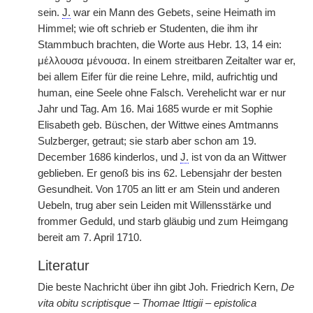
sein.
J.
war ein Mann des Gebets, seine Heimath im
Himmel; wie oft schrieb er Studenten, die ihm ihr
Stammbuch brachten, die Worte aus Hebr. 13, 14 ein:
μέλλουσα μένουσα. In einem streitbaren Zeitalter war er,
bei allem Eifer für die reine Lehre, mild, aufrichtig und
human, eine Seele ohne Falsch. Verehelicht war er nur
Jahr und Tag. Am 16. Mai 1685 wurde er mit Sophie
Elisabeth geb. Büschen, der Wittwe eines Amtmanns
Sulzberger, getraut; sie starb aber schon am 19.
December 1686 kinderlos, und
J.
ist von da an Wittwer
geblieben. Er genoß bis ins 62. Lebensjahr der besten
Gesundheit. Von 1705 an litt er am Stein und anderen
Uebeln, trug aber sein Leiden mit Willensstärke und
frommer Geduld, und starb gläubig und zum Heimgang
bereit am 7. April 1710.
Literatur
Die beste Nachricht über ihn gibt Joh. Friedrich Kern,
De
vita obitu scriptisque – Thomae Ittigii – epistolica