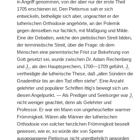
in Angriff genommen, von der aber nur der erste Theil
1705 erschienen ist. Den Pietismus sah er sich
entwickeln, betheiligte sich aber, ungeachtet er der
lutherischen Orthodoxie angehörte, an der Polemik
gegen denselben nur fachlich, mit Mäßigung und Milde.
Eine der Debatten, welche den pietistischen Streit bilden,
der terministische Streit, über die Frage: ob dem
Menschen eine peremtorische Frist zur Bekehrung von
Gott gesetzt sei, wurde zwischen
Dr.
Adam Rechenberg
und
J.
, als den Hauptsprechern, 1700—1709 geführt.
J.
vertheidigte die lutherische These, daß „allen Sündern die
Gnadenthür bis an den Tod offen stehe“. Eine Anzahl
gelehrter und populärer Schriften Ittig's bewegt sich um
diesen Angelpunkt. — Als Prediger und Seelsorger war
J.
nicht weniger geachtet, denn als Gelehrter und
Professor. Er war ein Mann von ungeheuchelter warmer
Frömmigkeit. Wären alle Männer der lutherischen
Orthodoxie von solcher herzlichen Frömmigkeit beseelt
gewesen, wie er, so würde der von Spener
ausgegangene Pietismus nicht unentbehrlich geworden