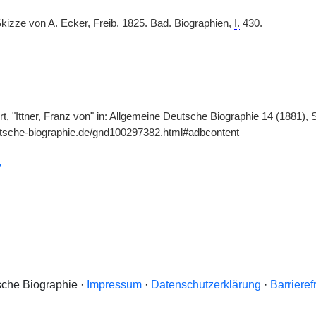
kizze von A. Ecker, Freib. 1825. Bad. Biographien,
I.
430.
t, "Ittner, Franz von" in: Allgemeine Deutsche Biographie 14 (1881), 
utsche-biographie.de/gnd100297382.html#adbcontent
che Biographie ·
Impressum
·
Datenschutzerklärung
·
Barrieref