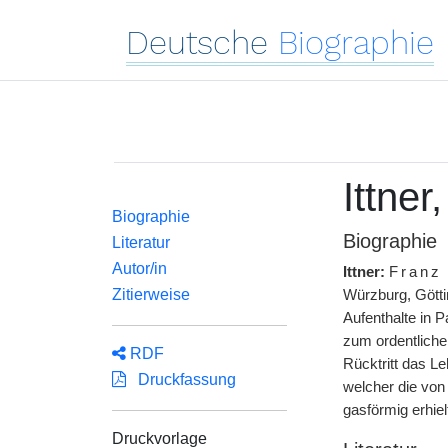
Deutsche
Biographie
Ittner
Biographie
Biographie
Literatur
Autor/in
Ittner:
Franz
Zitierweise
Würzburg, Götti
Aufenthalte in 
zum ordentliche
RDF
Rücktritt das L
Druckfassung
welcher die von
gasförmig erhiel
Druckvorlage