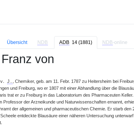
Übersicht
NDB
ADB
14 (1881)
NDB
-online
, Franz von
 v.
J.
, Chemiker, geb. am 11. Febr. 1787 zu Heitersheim bei Freiburg
ngen und Freiburg, wo er 1807 mit einer Abhandlung über die Blausä
Paris trat er zu Freiburg in das Laboratorium des Pharmaceuten Kelle
n Professor der Arzneikunde und Naturwissenschaften ernannt, erhie
ehramt der allgemeinen und pharmaceutischen Chemie. Er starb den 2
 Scheele
|
entdeckte Blausäure einer näheren Untersuchung unterwarf 
t.