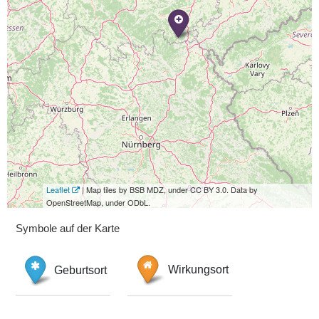
Leaflet
| Map tiles by BSB MDZ, under CC BY 3.0. Data by
OpenStreetMap, under ODbL.
Symbole auf der Karte
Geburtsort
Wirkungsort