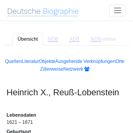
Deutsche
Biographie
Übersicht
NDB
ADB
NDB
-online
Quellen
Literatur
Objekte
Ausgehende Verknüpfungen
Orte
Zitierweise
Netzwerk
Heinrich X., Reuß-Lobenstein
Lebensdaten
1621 – 1671
Geburtsort