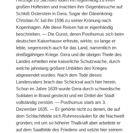
Herzöge zu Sachsen luden ihn regelmäßig zu ihren
großen Hoffesten und machten ihm Gegenbesuche auf
Schloß Osterstein in Gera. Sogar der Dänenkönig
Christian
IV.
lud ihn 1596 zu seiner Krönung nach
Kopenhagen.
|
Alle diese Reisen hat er eigenhändig
beschrieben. — Die Gunst, deren Posthumus sich beim
deutschen Kaiserhause erfreute, wirkte, so lange er
lebte, segensreich auch für das Land, namentlich im
dreißigjährigen Kriege. Gera und die übrigen Theile des
Landes erhielten eine kaiserliche Schutzwache, durch
welche jahrelang größere Unbilden des Krieges
abgewendet wurden. Nach dem Tode dieses
Landesvaters brach das Schicksal auch hier herein.
Schon im Jahre 1639 wurde Gera durch schwedische
Soldaten in Brand gesteckt und ein Drittel der Stadt
vollständig zerstört. — Posthumus starb am 3.
Dezember 1635. — Er gehörte nicht zu denen, die auf
dem Schlachtfelde sich Ruhmessäulen für die Nachwelt
gründen; mit um so höherer Thatkraft aber arbeitete er
auf dem Saatfelde des Friedens und setzte hier seinem