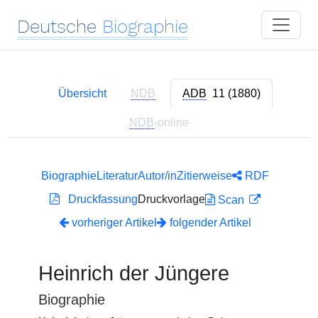
Deutsche
Biographie
Übersicht
NDB
ADB
11 (1880)
NDB
-online
Biographie
Literatur
Autor/in
Zitierweise
RDF
Druckfassung
Druckvorlage
Scan
vorheriger Artikel
folgender Artikel
Heinrich der Jüngere
Biographie