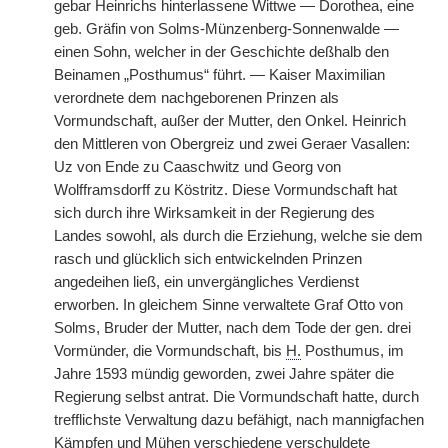
gebar Heinrichs hinterlassene Wittwe — Dorothea, eine
geb. Gräfin von Solms-Münzenberg-Sonnenwalde —
einen Sohn, welcher in der Geschichte deßhalb den
Beinamen „Posthumus“ führt. — Kaiser Maximilian
verordnete dem nachgeborenen Prinzen als
Vormundschaft, außer der Mutter, den Onkel. Heinrich
den Mittleren von Obergreiz und zwei Geraer Vasallen:
Uz von Ende zu Caaschwitz und Georg von
Wolfframsdorff zu Köstritz. Diese Vormundschaft hat
sich durch ihre Wirksamkeit in der Regierung des
Landes sowohl, als durch die Erziehung, welche sie dem
rasch und glücklich sich entwickelnden Prinzen
angedeihen ließ, ein unvergängliches Verdienst
erworben. In gleichem Sinne verwaltete Graf Otto von
Solms, Bruder der Mutter, nach dem Tode der gen. drei
Vormünder, die Vormundschaft, bis
H.
Posthumus, im
Jahre 1593 mündig geworden, zwei Jahre später die
Regierung selbst antrat. Die Vormundschaft hatte, durch
trefflichste Verwaltung dazu befähigt, nach mannigfachen
Kämpfen und Mühen verschiedene verschuldete