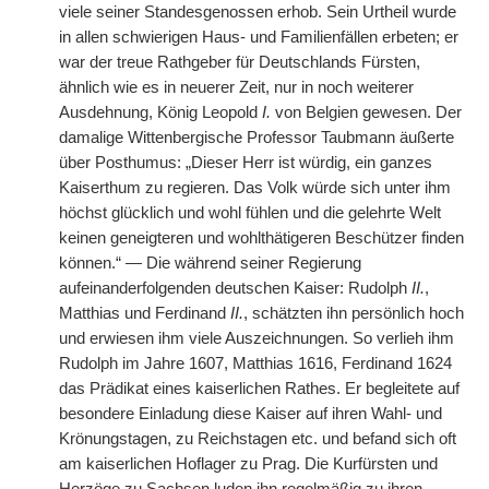
viele seiner Standesgenossen erhob. Sein Urtheil wurde
in allen schwierigen Haus- und Familienfällen erbeten; er
war der treue Rathgeber für Deutschlands Fürsten,
ähnlich wie es in neuerer Zeit, nur in noch weiterer
Ausdehnung, König Leopold
I.
von Belgien gewesen. Der
damalige Wittenbergische Professor Taubmann äußerte
über Posthumus: „Dieser Herr ist würdig, ein ganzes
Kaiserthum zu regieren. Das Volk würde sich unter ihm
höchst glücklich und wohl fühlen und die gelehrte Welt
keinen geneigteren und wohlthätigeren Beschützer finden
können.“ — Die während seiner Regierung
aufeinanderfolgenden deutschen Kaiser: Rudolph
II.
,
Matthias und Ferdinand
II.
, schätzten ihn persönlich hoch
und erwiesen ihm viele Auszeichnungen. So verlieh ihm
Rudolph im Jahre 1607, Matthias 1616, Ferdinand 1624
das Prädikat eines kaiserlichen Rathes. Er begleitete auf
besondere Einladung diese Kaiser auf ihren Wahl- und
Krönungstagen, zu Reichstagen etc. und befand sich oft
am kaiserlichen Hoflager zu Prag. Die Kurfürsten und