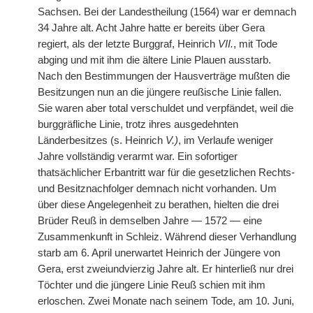
Sachsen. Bei der Landestheilung (1564) war er demnach
34 Jahre alt. Acht Jahre hatte er bereits über Gera
regiert, als der letzte Burggraf, Heinrich
VII.
, mit Tode
abging und mit ihm die ältere Linie Plauen ausstarb.
Nach den Bestimmungen der Hausverträge mußten die
Besitzungen nun an die jüngere reußische Linie fallen.
Sie waren aber total verschuldet und verpfändet, weil die
burggräfliche Linie, trotz ihres ausgedehnten
Länderbesitzes (s. Heinrich
V.)
, im Verlaufe weniger
Jahre vollständig verarmt war. Ein sofortiger
thatsächlicher Erbantritt war für die gesetzlichen Rechts-
und Besitznachfolger demnach
|
nicht vorhanden. Um
über diese Angelegenheit zu berathen, hielten die drei
Brüder Reuß in demselben Jahre — 1572 — eine
Zusammenkunft in Schleiz. Während dieser Verhandlung
starb am 6. April unerwartet Heinrich der Jüngere von
Gera, erst zweiundvierzig Jahre alt. Er hinterließ nur drei
Töchter und die jüngere Linie Reuß schien mit ihm
erloschen. Zwei Monate nach seinem Tode, am 10. Juni,