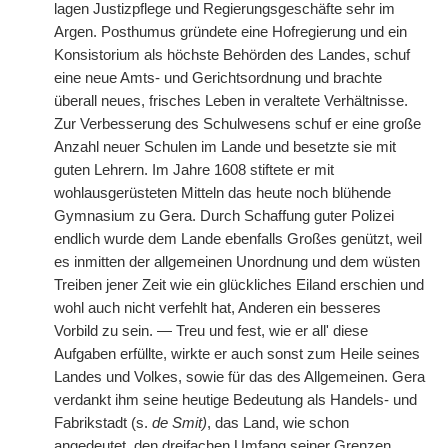
lagen Justizpflege und Regierungsgeschäfte sehr im
Argen. Posthumus gründete eine Hofregierung und ein
Konsistorium als höchste Behörden des Landes, schuf
eine neue Amts- und Gerichtsordnung und brachte
überall neues, frisches Leben in veraltete Verhältnisse.
Zur Verbesserung des Schulwesens schuf er eine große
Anzahl neuer Schulen im Lande und besetzte sie mit
guten Lehrern. Im Jahre 1608 stiftete er mit
wohlausgerüsteten Mitteln das heute noch blühende
Gymnasium zu Gera. Durch Schaffung guter Polizei
endlich wurde dem Lande ebenfalls Großes genützt, weil
es inmitten der allgemeinen Unordnung und dem wüsten
Treiben jener Zeit wie ein glückliches Eiland erschien und
wohl auch nicht verfehlt hat, Anderen ein besseres
Vorbild zu sein. — Treu und fest, wie er all' diese
Aufgaben erfüllte, wirkte er auch sonst zum Heile seines
Landes und Volkes, sowie für das des Allgemeinen. Gera
verdankt ihm seine heutige Bedeutung als Handels- und
Fabrikstadt (s.
de Smit)
, das Land, wie schon
angedeutet, den dreifachen Umfang seiner Grenzen