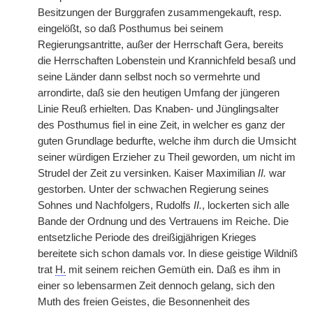
Besitzungen der Burggrafen zusammengekauft, resp.
eingelößt, so daß Posthumus bei seinem
Regierungsantritte, außer der Herrschaft Gera, bereits
die Herrschaften Lobenstein und Krannichfeld besaß und
seine Länder dann selbst noch so vermehrte und
arrondirte, daß sie den heutigen Umfang der jüngeren
Linie Reuß erhielten. Das Knaben- und Jünglingsalter
des Posthumus fiel in eine Zeit, in welcher es ganz der
guten Grundlage bedurfte, welche ihm durch die Umsicht
seiner würdigen Erzieher zu Theil geworden, um nicht im
Strudel der Zeit zu versinken. Kaiser Maximilian
II.
war
gestorben. Unter der schwachen Regierung seines
Sohnes und Nachfolgers, Rudolfs
II.
, lockerten sich alle
Bande der Ordnung und des Vertrauens im Reiche. Die
entsetzliche Periode des dreißigjährigen Krieges
bereitete sich schon damals vor. In diese geistige Wildniß
trat
H.
mit seinem reichen Gemüth ein. Daß es ihm in
einer so lebensarmen Zeit dennoch gelang, sich den
Muth des freien Geistes, die Besonnenheit des