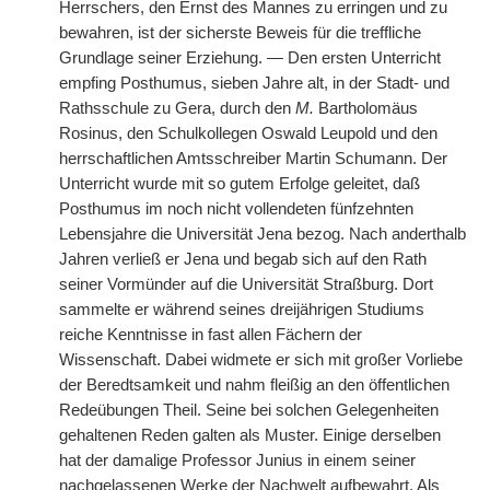
Herrschers, den Ernst des Mannes zu erringen und zu
bewahren, ist der sicherste Beweis für die treffliche
Grundlage seiner Erziehung. — Den ersten Unterricht
empfing Posthumus, sieben Jahre alt, in der Stadt- und
Rathsschule zu Gera, durch den
M.
Bartholomäus
Rosinus, den Schulkollegen Oswald Leupold und den
herrschaftlichen Amtsschreiber Martin Schumann. Der
Unterricht wurde mit so gutem Erfolge geleitet, daß
Posthumus im noch nicht vollendeten fünfzehnten
Lebensjahre die Universität Jena bezog. Nach anderthalb
Jahren verließ er Jena und begab sich auf den Rath
seiner Vormünder auf die Universität Straßburg. Dort
sammelte er während seines dreijährigen Studiums
reiche Kenntnisse in fast allen Fächern der
Wissenschaft. Dabei widmete er sich mit großer Vorliebe
der Beredtsamkeit und nahm fleißig an den öffentlichen
Redeübungen Theil. Seine bei solchen Gelegenheiten
gehaltenen Reden galten als Muster. Einige derselben
hat der damalige Professor Junius in einem seiner
nachgelassenen Werke der Nachwelt aufbewahrt. Als