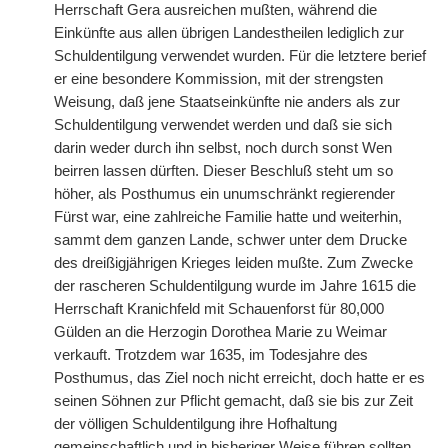
Herrschaft Gera ausreichen mußten, während die
Einkünfte aus allen übrigen Landestheilen lediglich zur
Schuldentilgung verwendet wurden. Für die letztere berief
er eine besondere Kommission, mit der strengsten
Weisung, daß jene Staatseinkünfte nie anders als zur
Schuldentilgung verwendet werden und daß sie sich
darin weder durch ihn selbst, noch durch sonst Wen
beirren lassen dürften. Dieser Beschluß steht um so
höher, als Posthumus ein unumschränkt regierender
Fürst war, eine zahlreiche Familie hatte und weiterhin,
sammt dem ganzen Lande, schwer unter dem Drucke
des dreißigjährigen Krieges leiden mußte. Zum Zwecke
der rascheren Schuldentilgung wurde im Jahre 1615 die
Herrschaft Kranichfeld mit Schauenforst für 80,000
Gülden an die Herzogin Dorothea Marie zu Weimar
verkauft. Trotzdem war 1635, im Todesjahre des
Posthumus, das Ziel noch nicht erreicht, doch hatte er es
seinen Söhnen zur Pflicht gemacht, daß sie bis zur Zeit
der völligen Schuldentilgung ihre Hofhaltung
gemeinschaftlich und in bisheriger Weise führen sollten.