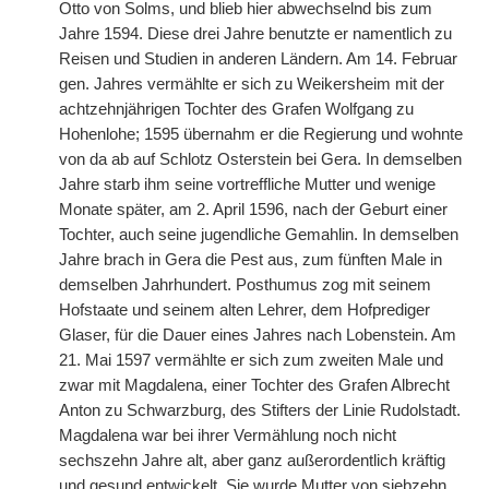
Otto von Solms, und blieb hier abwechselnd bis zum
Jahre 1594. Diese drei Jahre benutzte er namentlich zu
Reisen und Studien in anderen Ländern. Am 14. Februar
gen. Jahres vermählte er sich zu Weikersheim mit der
achtzehnjährigen Tochter des Grafen Wolfgang zu
Hohenlohe; 1595 übernahm er die Regierung und wohnte
von da ab auf Schlotz Osterstein bei Gera. In demselben
Jahre starb ihm seine vortreffliche Mutter und wenige
Monate später, am 2. April 1596, nach der Geburt einer
Tochter, auch seine jugendliche Gemahlin. In demselben
Jahre brach in Gera die Pest aus, zum fünften Male in
demselben Jahrhundert. Posthumus zog mit seinem
Hofstaate und seinem alten Lehrer, dem Hofprediger
Glaser, für die Dauer eines Jahres nach Lobenstein. Am
21. Mai 1597 vermählte er sich zum zweiten Male und
zwar mit Magdalena, einer Tochter des Grafen Albrecht
Anton zu Schwarzburg, des Stifters der Linie Rudolstadt.
Magdalena war bei ihrer Vermählung noch nicht
sechszehn Jahre alt, aber ganz außerordentlich kräftig
und gesund entwickelt. Sie wurde Mutter von siebzehn