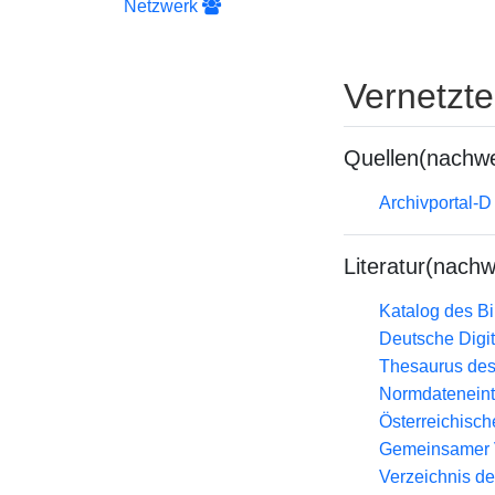
Netzwerk
Vernetzt
Quellen(nachwe
Archivportal-
Literatur(nachw
Katalog des B
Deutsche Digit
Thesaurus des
Normdateneint
Österreichisc
Gemeinsamer 
Verzeichnis d