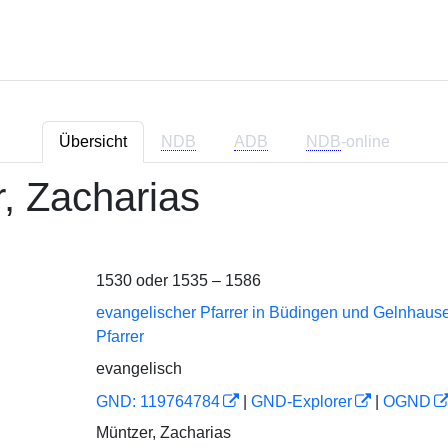
Übersicht
NDB
ADB
NDB
-online
, Zacharias
1530 oder 1535 – 1586
evangelischer Pfarrer in Büdingen und Gelnhaus
Pfarrer
evangelisch
GND: 119764784
|
GND-Explorer
|
OGND
Müntzer, Zacharias