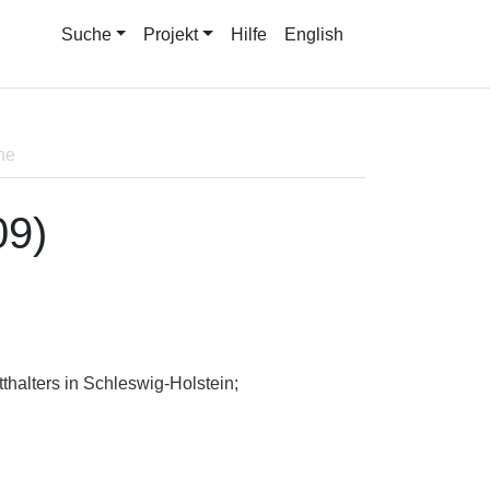
Suche
Projekt
Hilfe
English
ne
09)
thalters in Schleswig-Holstein;