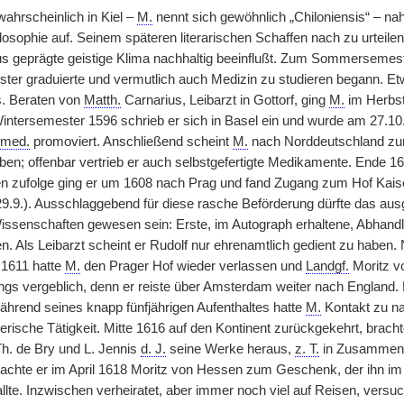
hrscheinlich in Kiel –
M.
nennt sich gewöhnlich „Chiloniensis“ – n
losophie auf. Seinem späteren literarischen Schaffen nach zu urteile
geprägte geistige Klima nachhaltig beeinflußt. Zum Sommersemeste
ter graduierte und vermutlich auch Medizin zu studieren begann. Etw
s. Beraten von
Matth.
Carnarius, Leibarzt in Gottorf, ging
M.
im Herbst
ntersemester 1596 schrieb er sich in Basel ein und wurde am 27.1
 med.
promoviert. Anschließend scheint
M.
nach Norddeutschland zurü
aben; offenbar vertrieb er auch selbstgefertigte Medikamente. Ende 16
 zufolge ging er um 1608 nach Prag und fand Zugang zum Hof Kaiser
 29.9.). Ausschlaggebend für diese rasche Beförderung dürfte das au
issenschaften gewesen sein: Erste, im Autograph erhaltene, Abhan
en. Als Leibarzt scheint er Rudolf nur ehrenamtlich gedient zu haben
 1611 hatte
M.
den Prager Hof wieder verlassen und
Landgf.
Moritz v
ings vergeblich, denn er reiste über Amsterdam weiter nach England
Während seines knapp fünfjährigen Aufenthaltes hatte
M.
Kontakt zu na
llerische Tätigkeit. Mitte 1616 auf den Kontinent zurückgekehrt, brach
h. de Bry und L. Jennis
d. J.
seine Werke heraus,
z. T.
in Zusammena
achte er im April 1618 Moritz von Hessen zum Geschenk, der ihn 
llte. Inzwischen verheiratet, aber immer noch viel auf Reisen, versu