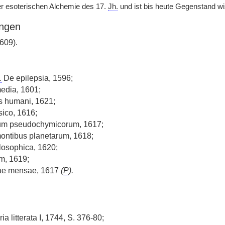
r esoterischen Alchemie des 17.
Jh.
und ist bis heute Gegenstand wi
ngen
609).
.
De epilepsia, 1596;
edia, 1601;
is humani, 1621;
sico, 1616;
um pseudochymicorum, 1617;
ontibus planetarum, 1618;
losophica, 1620;
m, 1619;
ae mensae, 1617
(
P
).
ia litterata I, 1744, S. 376-80;