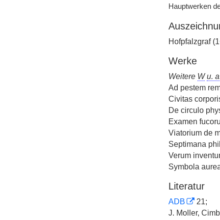
Hauptwerken de
Auszeichnu
Hofpfalzgraf (1
Werke
Weitere
W
u. a
Ad pestem rem
Civitas corpor
De circulo phy
Examen fucor
Viatorium de m
Septimana phi
Verum inventu
Symbola aure
Literatur
ADB
21;
J. Moller, Cimbr