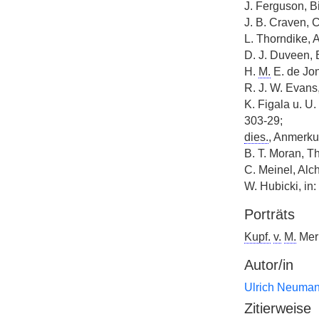
J. Ferguson, Bi
J. B. Craven, 
L. Thorndike, 
D. J. Duveen, 
H.
M.
E. de Jo
R. J. W. Evans,
K. Figala u. U
303-29;
dies.
, Anmerku
B. T. Moran, T
C. Meinel, Alc
W. Hubicki, in:
Porträts
Kupf.
v.
M.
Mer
Autor/in
Ulrich Neuma
Zitierweise