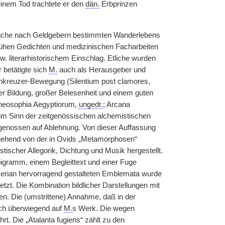
einem Tod trachtete er den
dän.
Erbprinzen
r Suche nach Geldgebern bestimmten Wanderlebens
ühen Gedichten und medizinischen Facharbeiten
. literarhistorischem Einschlag. Etliche wurden
 betätigte sich
M.
auch als Herausgeber und
senkreuzer-Bewegung (Silentium post clamores,
r Bildung, großer Belesenheit und einem guten
Theosophia Aegyptiorum,
ungedr.
; Arcana
 im Sinn der zeitgenössischen alchemistischen
tgenossen auf Ablehnung. Von dieser Auffassung
usgehend von der in Ovids „Metamorphosen“
tischer Allegorik, Dichtung und Musik hergestellt.
igramm, einem Begleittext und einer Fuge
n Merian hervorragend gestalteten Emblemata wurde
etzt. Die Kombination bildlicher Darstellungen mit
n. Die (umstrittene) Annahme, daß in der
sich überwiegend auf
M.
s Werk. Die wegen
rt. Die „Atalanta fugiens“ zählt zu den