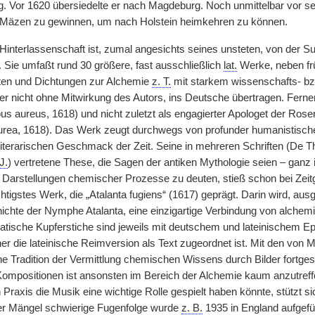
g. Vor 1620 übersiedelte er nach Magdeburg. Noch unmittelbar vor s
als Mäzen zu gewinnen, um nach Holstein heimkehren zu können.
e Hinterlassenschaft ist, zumal angesichts seines unsteten, von de
. Sie umfaßt rund 30 größere, fast ausschließlich
lat.
Werke, neben fr
ften und Dichtungen zur Alchemie
z. T.
mit starkem wissenschafts- bzw
r nicht ohne Mitwirkung des Autors, ins Deutsche übertragen. Ferner
pus aureus, 1618) und nicht zuletzt als engagierter Apologet der Ro
rea, 1618). Das Werk zeugt durchwegs von profunder humanistische
literarischen Geschmack der Zeit. Seine in mehreren Schriften (De 
J.
) vertretene These, die Sagen der antiken Mythologie seien – ganz
s Darstellungen chemischer Prozesse zu deuten, stieß schon bei Zei
chtigstes Werk, die „Atalanta fugiens“ (1617) geprägt. Darin wird, a
ichte der Nymphe Atalanta, eine einzigartige Verbindung von alchemis
tische Kupferstiche sind jeweils mit deutschem und lateinischem Ep
her die lateinische Reimversion als Text zugeordnet ist. Mit den vo
iche Tradition der Vermittlung chemischen Wissens durch Bilder fortges
ompositionen ist ansonsten im Bereich der Alchemie kaum anzutreffe
 Praxis die Musik eine wichtige Rolle gespielt haben könnte, stützt 
er Mängel schwierige Fugenfolge wurde
z. B.
1935 in England aufgefüh