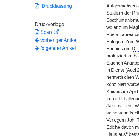
Druckfassung
Aufgewachsen wa
Studium der Phi
Späthumanismus 
Druckvorlage
wo er zum Magis
Scan
Poeta Laureatu
vorheriger Artikel
Bologna. Zum Wi
folgender Artikel
Bauhin zum
Dr.
praktiziert zu h
Eigenen Angaben
in Dienst (Adel
hermetischen W
konzipiert word
Kaisers im April
zunächst allerd
Jakobs I. ein. 
seine schriftste
Verlegern
Joh.
T
Etliche davon m
Haus aus“ besta