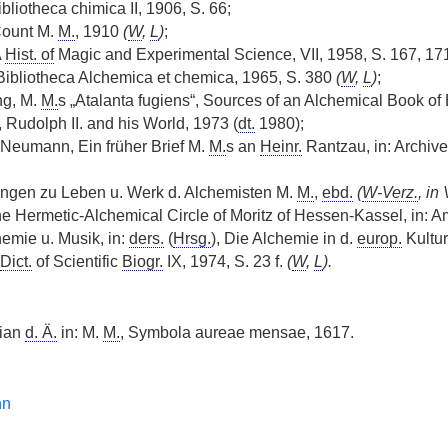
bliotheca chimica II, 1906, S. 66;
Count M.
M.
, 1910
(
W
,
L
)
;
A
Hist. of
Magic and Experimental Science, VII, 1958, S. 167, 171-
Bibliotheca Alchemica et chemica, 1965, S. 380
(
W
,
L
)
;
ng, M.
M.
s „Atalanta fugiens“, Sources of an Alchemical Book o
 Rudolph II. and his World, 1973 (
dt.
1980);
. Neumann, Ein früher Brief M.
M.
s an
Heinr.
Rantzau, in: Archiv
ngen zu Leben u. Werk d. Alchemisten M.
M.
,
ebd.
(
W-Verz.
, in
he Hermetic-Alchemical Circle of Moritz of Hessen-Kassel, in: A
hemie u. Musik, in:
ders.
(
Hrsg.
), Die Alchemie in d.
europ.
Kultur
Dict.
of Scientific
Biogr.
IX, 1974, S. 23 f.
(
W
,
L
).
ian
d. Ä.
in: M.
M.
, Symbola aureae mensae, 1617.
nn