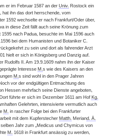
ahm er im Februar 1587 an der
Univ.
Rostock ein
n, hat ihn das dort herrschende, vom
r 1592 wechselte er nach Frankfurt/Oder über,
a in diese Zeit fällt auch seine Krönung zum
 1595 nach Padua, besuchte im Mai 1596 auch
0.1596 bei dem Humanisten und Botaniker C.
ckgekehrt zu sein und dort als fahrender Arzt
01 hielt er sich in Königsberg und Danzig auf.
 Rudolfs II. Am 19.9.1609 nahm ihn der Kaiser
sgeprägte Interesse
M.
s wie des Kaisers an den
dlungen
M.
s sind wohl in den Prager Jahren
. Noch vor der endgültigen Entmachtung des
on Hessen mehrfach seine Dienste angeboten,
. Dort führte er sich im Dezember 1611 am Hof
Kg.
mhaften Gelehrten, intensivierte vermutlich auch
te
M.
in rascher Folge bei den Frankfurter
rbeit mit dem Kupferstecher
Matth.
Merian
d. Ä.
im selben Jahr zum „Medicus und Chymicus von
chte
M.
1618 in Frankfurt ansässig zu werden,