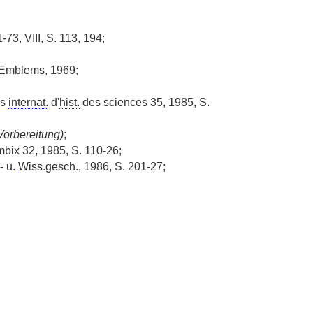
73, VIII, S. 113, 194;
f Emblems, 1969;
es
internat.
d'
hist.
des sciences 35, 1985, S.
 Vorbereitung)
;
mbix 32, 1985, S. 110-26;
- u.
Wiss.gesch.
, 1986, S. 201-27;