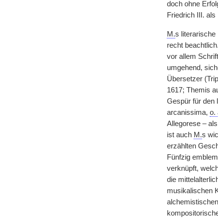
doch ohne Erfol
Friedrich III. 
M.
s literarisch
recht beachtlich
vor allem Schri
umgehend, siche
Übersetzer (Tri
1617; Themis au
Gespür für den 
arcanissima,
o. 
Allegorese – al
ist auch
M.
s wi
erzählten Gesch
Fünfzig emblema
verknüpft, welc
die mittelalterl
musikalischen K
alchemistischen
kompositorisch