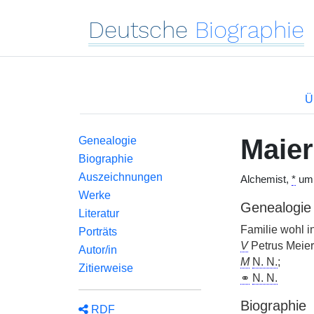
Deutsche
Biographie
Ü
Maier
Genealogie
Biographie
Auszeichnungen
Alchemist,
*
um 
Werke
Genealogie
Literatur
Familie wohl i
Porträts
V
Petrus Meier
Autor/in
M
N. N.
;
Zitierweise
⚭
N. N.
Biographie
RDF