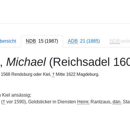
bersicht
NDB
15 (1987)
ADB
21 (1885)
NDB
-onli
,
Michael
(Reichsadel 16
1568 Rendsburg oder Kiel,
†
Mitte 1622 Magdeburg.
n Kiel ansässig;
 (
†
vor 1590), Goldsticker in Diensten
Heinr.
Rantzaus,
dän.
Stat