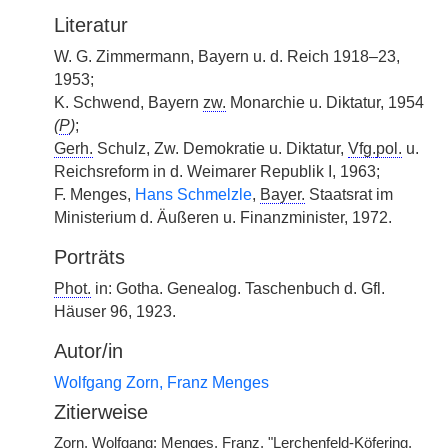
Literatur
W. G. Zimmermann, Bayern u. d. Reich 1918–23,
1953;
K. Schwend, Bayern
zw.
Monarchie u. Diktatur, 1954
(
P
)
;
Gerh.
Schulz, Zw. Demokratie u. Diktatur,
Vfg.
pol.
u.
Reichsreform in d. Weimarer Republik I, 1963;
F. Menges,
Hans Schmelzle
,
Bayer.
Staatsrat im
Ministerium d. Äußeren u. Finanzminister, 1972.
Porträts
Phot.
in: Gotha. Genealog. Taschenbuch d. Gfl.
Häuser 96, 1923.
Autor/in
Wolfgang Zorn, Franz Menges
Zitierweise
Zorn, Wolfgang; Menges, Franz, "Lerchenfeld-Köfering,