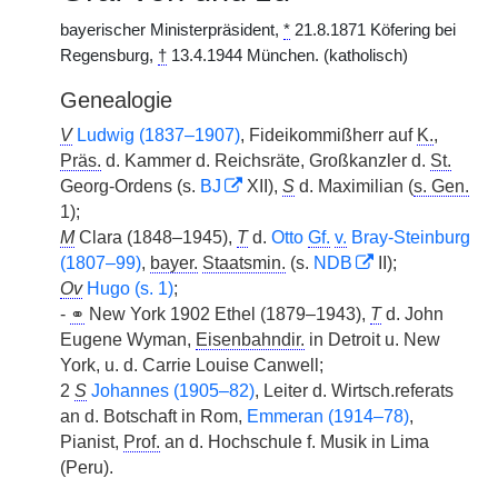
bayerischer Ministerpräsident,
*
21.8.1871 Köfering bei
Regensburg,
†
13.4.1944 München. (katholisch)
Genealogie
V
Ludwig (1837–1907)
, Fideikommißherr auf
K.
,
Präs.
d. Kammer d. Reichsräte, Großkanzler d.
St.
Georg-Ordens (s.
BJ
XII),
S
d. Maximilian (
s. Gen.
1);
M
Clara (1848–1945),
T
d.
Otto
Gf.
v.
Bray-Steinburg
(1807–99)
,
bayer.
Staatsmin.
(s.
NDB
II);
Ov
Hugo (s. 1)
;
-
⚭
New York 1902 Ethel (1879–1943),
T
d. John
Eugene Wyman,
Eisenbahndir.
in Detroit u. New
York, u. d. Carrie Louise Canwell;
2
S
Johannes (1905–82)
, Leiter d. Wirtsch.referats
an d. Botschaft in Rom,
Emmeran (1914–78)
,
Pianist,
Prof.
an d. Hochschule f. Musik in Lima
(Peru).