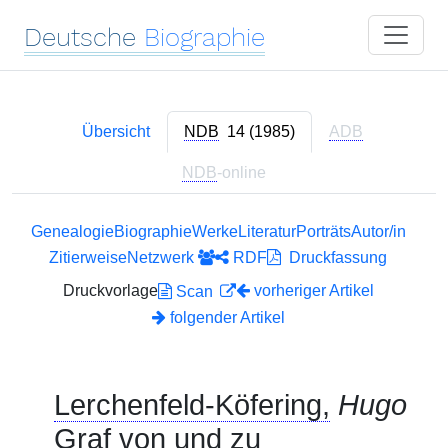
Deutsche
Biographie
Übersicht
NDB
14 (1985)
ADB
NDB
-online
Genealogie
Biographie
Werke
Literatur
Porträts
Autor/in
Zitierweise
Netzwerk
RDF
Druckfassung
Druckvorlage
vorheriger Artikel
Scan
folgender Artikel
Lerchenfeld-Köfering,
Hugo
Graf von und zu