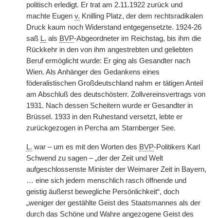
politisch erledigt. Er trat am 2.11.1922 zurück und
machte Eugen
v.
Knilling Platz, der dem rechtsradikalen
Druck kaum noch Widerstand entgegensetzte. 1924-26
saß
L.
als
BVP
-Abgeordneter im Reichstag, bis ihm die
Rückkehr in den von ihm angestrebten und geliebten
Beruf ermöglicht wurde: Er ging als Gesandter nach
Wien. Als Anhänger des Gedankens
|
eines
föderalistischen Großdeutschland nahm er tätigen Anteil
am Abschluß des deutschösterr. Zollvereinsvertrags von
1931. Nach dessen Scheitern wurde er Gesandter in
Brüssel. 1933 in den Ruhestand versetzt, lebte er
zurückgezogen in Percha am Starnberger See.
L.
war – um es mit den Worten des
BVP
-Politikers Karl
Schwend zu sagen – „der der Zeit und Welt
aufgeschlossenste Minister der Weimarer Zeit in Bayern,
… eine sich jedem menschlich rasch öffnende und
geistig äußerst bewegliche Persönlichkeit“, doch
„weniger der gestählte Geist des Staatsmannes als der
durch das Schöne und Wahre angezogene Geist des