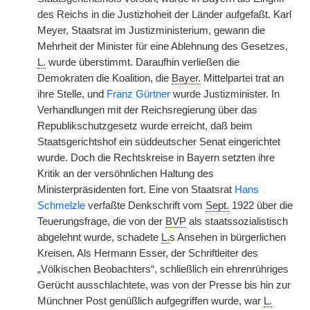
des Reichs in die Justizhoheit der Länder aufgefaßt. Karl
Meyer, Staatsrat im Justizministerium, gewann die
Mehrheit der Minister für eine Ablehnung des Gesetzes,
L.
wurde überstimmt. Daraufhin verließen die
Demokraten die Koalition, die
Bayer.
Mittelpartei trat an
ihre Stelle, und
Franz Gürtner
wurde Justizminister. In
Verhandlungen mit der Reichsregierung über das
Republikschutzgesetz wurde erreicht, daß beim
Staatsgerichtshof ein süddeutscher Senat eingerichtet
wurde. Doch die Rechtskreise in Bayern setzten ihre
Kritik an der versöhnlichen Haltung des
Ministerpräsidenten fort. Eine von Staatsrat
Hans
Schmelzle
verfaßte Denkschrift vom
Sept.
1922 über die
Teuerungsfrage, die von der
BVP
als staatssozialistisch
abgelehnt wurde, schadete
L.
s Ansehen in bürgerlichen
Kreisen. Als Hermann Esser, der Schriftleiter des
„Völkischen Beobachters“, schließlich ein ehrenrühriges
Gerücht ausschlachtete, was von der Presse bis hin zur
Münchner Post genüßlich aufgegriffen wurde, war
L.