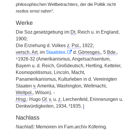
philosophischen Weltbetrachters, der die Politik nicht
restlos ernst nahm“.
Werke
Die Soz.gesetzgebung im
Dt.
Reich u. in England,
1900;
Die Erziehung d. Volkes
z.
Pol.
, 1922;
versch.
Art.
im
Staatslex.
d.
Görresges.
, 5
Bde.
,
⁵1926-32 (Amerikanismus, Angelsachsentum,
Bayern u. d. Reich, Großdeutsch, Hertling, Ketteler,
Kosmopolitismus, Lincoln, Macht,
Panamerikanismus, Kulturleben in d. Vereinigten
Staaten
v.
Amerika, Washington, Weltmacht,
Weltpol.
, Wilson). -
Hrsg.
:
Hugo
Gf.
v.
u.
z.
Lerchenfeld, Erinnerungen u.
Denkwürdigkeiten, 1934, ²1935.
|
Nachlass
Nachlaß:
Memoiren im Fam.archiv Köfering.