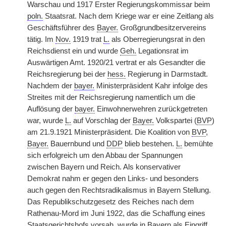
Warschau und 1917 Erster Regierungskommissar beim
poln.
Staatsrat. Nach dem Kriege war er eine Zeitlang als
Geschäftsführer des
Bayer.
Großgrundbesitzervereins
tätig. Im
Nov.
1919 trat
L.
als Oberregierungsrat in den
Reichsdienst ein und wurde
Geh.
Legationsrat im
Auswärtigen Amt. 1920/21 vertrat er als Gesandter die
Reichsregierung bei der
hess.
Regierung in Darmstadt.
Nachdem der
bayer.
Ministerpräsident Kahr infolge des
Streites mit der Reichsregierung namentlich um die
Auflösung der
bayer.
Einwohnerwehren zurückgetreten
war, wurde
L.
auf Vorschlag der
Bayer.
Volkspartei (
BVP
)
am 21.9.1921 Ministerpräsident. Die Koalition von
BVP
,
Bayer.
Bauernbund und
DDP
blieb bestehen.
L.
bemühte
sich erfolgreich um den Abbau der Spannungen
zwischen Bayern und Reich. Als konservativer
Demokrat nahm er gegen den Links- und besonders
auch gegen den Rechtsradikalismus in Bayern Stellung.
Das Republikschutzgesetz des Reiches nach dem
Rathenau-Mord im Juni 1922, das die Schaffung eines
Staatsgerichtshofs vorsah, wurde in Bayern als Eingriff