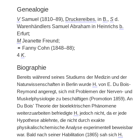
Genealogie
V
Samuel (1810–89),
Druckereibes.
in
B.
,
S
d.
Warenhändlers Samuel Abraham in Heinrichs
b.
Erfurt;
M
Jeanette Freund;
⚭ Fanny Cohn (1848–88);
4
K
.
Biographie
Bereits während seines Studiums der Medizin und der
Naturwissenschaften in Berlin wurde
H.
von E. Du Bois-
Reymond angeregt, sich mit Problemen der Nerven- und
Muskelphysiologie zu beschäftigen (Promotion 1859). An
Du Bois' Theorie der bioelektrischen Phänomene
weiterzuarbeiten befriedigte
H.
jedoch nicht, da er jede
Hypothese ablehnte, die nicht durch exakte
physikalischchemische Analyse experimentell beweisbar
war. Bald nach seiner Habilitation (1865) sah sich
H.