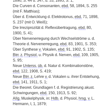
1890, S. 44 u. 347, u. 53, 1893, S. 1;
Die Curven d. Consonanten,
ebd.
58, 1894, S. 255
(mit F. Matthias);
Über d. Entwicklung d. Elektrotonus,
ebd.
71, 1898,
S. 237 (mit O. Weiß);
Die Irreziprozität d. Reflexübertragung,
ebd.
80,
1900, S. 41;
Über Nervenerregung durch Wechselströme u. d.
Theorie d. Nervenerregung,
ebd.
83, 1901, S. 353;
Über Synthese
v.
Vokalen,
ebd.
91, 1902, S. 135;
Btrr.
z.
Physiol.
u. Physik d. Nerven,
ebd.
109, 1905,
S. 95;
Neue
Unterss.
üb.
d. Natur d. Kombinationstöne,
ebd.
122, 1908, S. 419;
Neue
Btrr.
z.
Lehre
v.
d. Vokalen u. ihrer Entstehung,
ebd.
141, 1911, S. 1;
Die theoret. Grundlagen f. d. Registrierung akust.
Schwingungen,
ebd.
150, 1913, S. 92;
Allg.
Muskelphysik, in:
Hdb.
d. Physiol,
hrsg.
v.
L.
Hermann, I, 1, 1879;