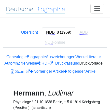
Deutsche
Biographie
Übersicht
NDB
8 (1969)
ADB
NDB
-online
Genealogie
Biographie
Auszeichnungen
Werke
Literatur
Autor/in
Zitierweise
RDF
Druckfassung
Druckvorlage
vorheriger Artikel
folgender Artikel
Scan
Hermann
,
Ludimar
Physiologe
*
21.10.1838 Berlin,
†
5.6.1914 Königsberg
(Preußen). (israelitisch)