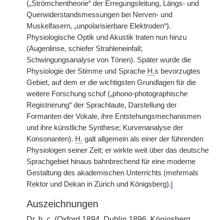
(„Strömchentheorie“ der Erregungsleitung, Längs- und
Querwiderstandsmessungen bei Nerven- und
Muskelfasern, „unpolarisierbare Elektroden“).
Physiologische Optik und Akustik traten nun hinzu
(Augenlinse, schiefer Strahleneinfall;
Schwingungsanalyse von Tönen). Später wurde die
Physiologie der Stimme und Sprache
H.
s bevorzugtes
Gebiet, auf dem er die wichtigsten Grundlagen für die
weitere Forschung schuf („phono-photographische
Registrierung“ der Sprachlaute, Darstellung der
Formanten der Vokale, ihre Entstehungsmechanismen
und ihre künstliche Synthese; Kurvenanalyse der
Konsonanten).
H.
galt allgemein als einer der führenden
Physiologen seiner Zeit; er wirkte weit über das deutsche
Sprachgebiet hinaus bahnbrechend für eine moderne
Gestaltung des akademischen Unterrichts (mehrmals
Rektor und Dekan in Zürich und Königsberg).
|
Auszeichnungen
Dr.
h. c.
(Oxford 1894, Dublin 1896, Königsberg