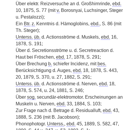
Über elektr. Reizversuche an d. Großhirnrinde,
ebd.
10, 1875, S. 77 (mit
v.
Borosnyai, Luchsinger, Steger
u. Pestalozzi);
Ein
Btr.
z.
Kenntnis d. Hämoglobins,
ebd.
, S. 86 (mit
Th. Steger);
Unterss.
üb.
d. Actionsströme d. Muskels,
ebd.
16,
1878, S. 191;
Über d. Secretionsströme u. d. Secretreaction d.
Haut bei Fröschen,
ebd.
17, 1878, S. 291;
Über Brechung
b.
schiefer Incidenz, mit
bes.
Berücksichtigung d. Auges,
ebd.
18, 1878, S. 443,
20, 1879, S. 370, u. 27, 1882, S. 291;
Unterss.
üb.
d. Actionsströme d. Nerven,
ebd.
18,
1878, S. 574, u. 24, 1881, S. 246;
Über
sog.
secundär-elektromotor. Erscheinungen an
Muskeln u. Nerven,
ebd.
33, 1884, S. 103;
Zur Frage nach d. Betrage d. Residualluft,
ebd.
43,
1888, S. 236 (mit B. Jacobson);
Phonophotogr.
Unterss.
,
ebd.
45, 1889, S. 582, 47,