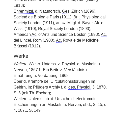
1913);
Ehrenmitgl.
d. Naturforsch.
Ges.
Zürich (1896),
Société de Biologie Paris (1911),
Brit.
Physiological
Society London (1911), ausw.
Mitgl.
d.
Bayer. Ak. d.
Wiss.
(1910), Royal Society London (1893),
American
Ac.
of Arts und Science Boston (1893),
Ac.
dei Lincei, Rom (1900),
Ac.
Royale de Médicine,
Brüssel (1912).
Werke
Weitere
W
u. a.
Unterss.
z.
Physiol.
d. Muskeln u.
Nerven, 1867 f.: Ein Beitr.
z.
Verständnis d.
Ernährung u. Verdauung, 1868;
Über d. Krämpfe bei Circulationsstörungen im
Gehirn, in: Pflügers Archiv f. d.
ges. Physiol.
3, 1870,
S. 3 (mit Th. Escher);
Weitere
Unterss.
üb.
d. Ursache d. electromotor.
Erscheinungen an Muskeln u. Nerven,
ebd.
, S. 15, u.
4, 1871, S. 149;