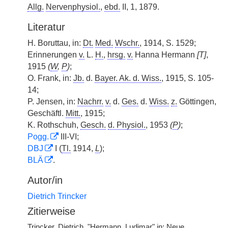
Allg.
Nervenphysiol.
,
ebd.
II, 1, 1879.
Literatur
H. Boruttau, in:
Dt.
Med.
Wschr.
, 1914, S. 1529;
Erinnerungen
v.
L.
H.
,
hrsg.
v.
Hanna Hermann
[T]
,
1915
(
W
,
P
)
;
O. Frank, in:
Jb.
d.
Bayer. Ak. d. Wiss.
, 1915, S. 105-
14;
P. Jensen, in:
Nachrr.
v.
d.
Ges.
d.
Wiss.
z.
Göttingen,
Geschäftl.
Mitt.
, 1915;
K. Rothschuh,
Gesch.
d. Physiol.
, 1953
(
P
)
;
Pogg.
III-VI;
DBJ
I (
Tl.
1914,
L
);
BLÄ
.
Autor/in
Dietrich Trincker
Zitierweise
Trincker, Dietrich, "Hermann, Ludimar" in: Neue