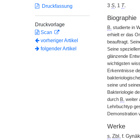
3
S
, 1
T
.
Druckfassung
Biographie
Druckvorlage
B.
studierte in 
Scan
erhielt er das Or
vorheriger Artikel
beauftragt. Sein
folgender Artikel
Seine speziellen
glänzende Entwi
wichtigsten wis
Erkenntnisse de
bakteriologisch
seine und seine
Bakteriologie de
durch
B.
weiter 
Lehrbuchtyp ges
Demonstration v
Werke
s.
Zbl.
f. Gynäk