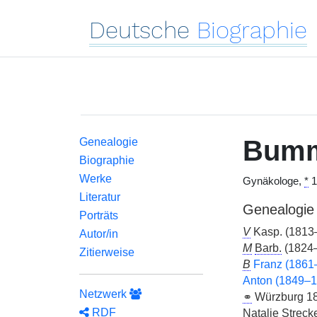
Deutsche
Biographie
Bum
Genealogie
Biographie
Werke
Gynäkologe,
*
1
Literatur
Genealogie
Porträts
V
Kasp. (1813–
Autor/in
M
Barb.
(1824
Zitierweise
B
Franz (1861
Anton (1849–1
Netzwerk
⚭
Würzburg 189
RDF
Natalie Strecke