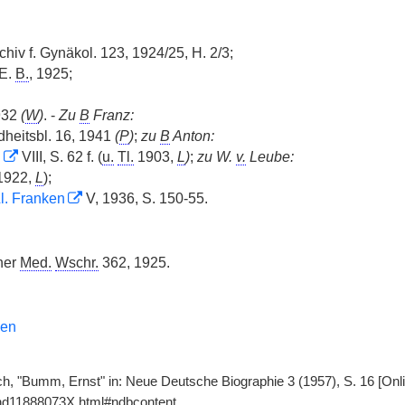
rchiv f. Gynäkol. 123, 1924/25, H. 2/3;
 E.
B.
, 1925;
932
(
W
)
. -
Zu
B
Franz:
heitsbl. 16, 1941
(
P
)
;
zu
B
Anton:
J
VIII, S. 62 f. (
u.
Tl.
1903,
L
)
;
zu W.
v.
Leube:
1922,
L
);
l. Franken
V, 1936, S. 150-55.
ner
Med.
Wschr.
362, 1925.
sen
ch, "Bumm, Ernst" in: Neue Deutsche Biographie 3 (1957), S. 16 [Onl
gnd11888073X.html#ndbcontent