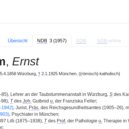
Übersicht
NDB
3 (1957)
ADB
NDB
-online
m
,
Ernst
5.4.1858 Würzburg,
†
2.1.1925 München. ((römisch)-katholisch)
85), Lehrer an der Taubstummenanstalt in Würzburg,
S
des Ka
–98),
T
des
Joh.
Gutbrod
u.
der Franziska Feller;
–1942)
, Jurist,
Präs.
des Reichsgesundheitsamtes (1905–26), m
903)
, Psychiater in München;
7 Lilli (1875–1938),
T
des
Prof.
der Pathologie
u.
Therapie in
r;