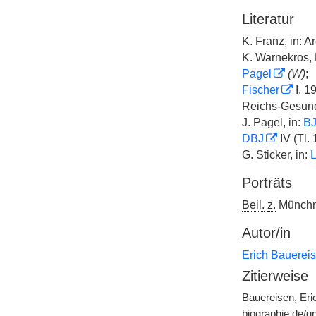
Literatur
K. Franz, in: A
K. Warnekros,
Pagel
(
W
)
;
Fischer
I, 1
Reichs-Gesund
J. Pagel, in:
B
DBJ
IV (
Tl.
G. Sticker, in:
L
Porträts
Beil.
z.
Münch
Autor/in
Erich Bauerei
Zitierweise
Bauereisen, Eri
biographie.de/