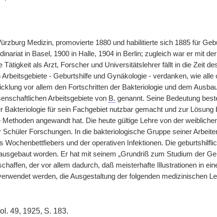
Würzburg Medizin, promovierte 1880 und habilitierte sich 1885 für Ge
dinariat in Basel, 1900 in Halle, 1904 in Berlin; zugleich war er mit de
e Tätigkeit als Arzt, Forscher und Universitätslehrer fällt in die Zei
 Arbeitsgebiete - Geburtshilfe und Gynäkologie - verdanken, wie alle 
cklung vor allem den Fortschritten der Bakteriologie und dem Ausbau
senschaftlichen Arbeitsgebiete von
B.
genannt. Seine Bedeutung besteh
r Bakteriologie für sein Fachgebiet nutzbar gemacht und zur Lösung b
e Methoden angewandt hat. Die heute gültige Lehre von der weibliche
r Schüler Forschungen. In die bakteriologische Gruppe seiner Arbeiten
s Wochenbettfiebers und der operativen Infektionen. Die geburtshilfl
ausgebaut worden. Er hat mit seinem „Grundriß zum Studium der Geb
chaffen, der vor allem dadurch, daß meisterhafte Illustrationen in 
erwendet werden, die Ausgestaltung der folgenden medizinischen Leh
ol. 49, 1925, S. 183.