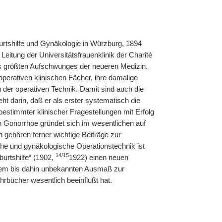
burtshilfe und Gynäkologie in Würzburg, 1894
r Leitung der Universitätsfrauenklinik der Charité
t des größten Aufschwunges der neueren Medizin.
operativen klinischen Fächer, ihre damalige
 der operativen Technik. Damit sind auch die
t darin, daß er als erster systematisch die
estimmter klinischer Fragestellungen mit Erfolg
n Gonorrhoe gründet sich im wesentlichen auf
 gehören ferner wichtige Beiträge zur
iche und gynäkologische Operationstechnik ist
14/15
urtshilfe“ (1902,
1922) einen neuen
einem bis dahin unbekannten Ausmaß zur
rbücher wesentlich beeinflußt hat.