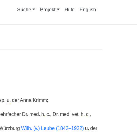
Suche
Projekt
Hilfe
English
sp.
u.
der Anna Krimm;
ehrfacher Dr. med.
h. c.
, Dr. med. vet.
h. c.
,
 Würzburg
Wilh.
(
v.
) Leube (1842–1922)
u.
der