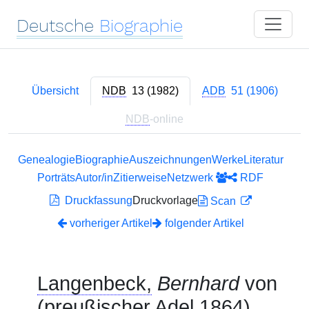
Deutsche
Biographie
Übersicht
NDB
13 (1982)
ADB
51 (1906)
NDB
-online
Genealogie
Biographie
Auszeichnungen
Werke
Literatur
Porträts
Autor/in
Zitierweise
Netzwerk
RDF
Druckfassung
Druckvorlage
Scan
vorheriger Artikel
folgender Artikel
Langenbeck,
Bernhard
von
(preußischer Adel 1864)