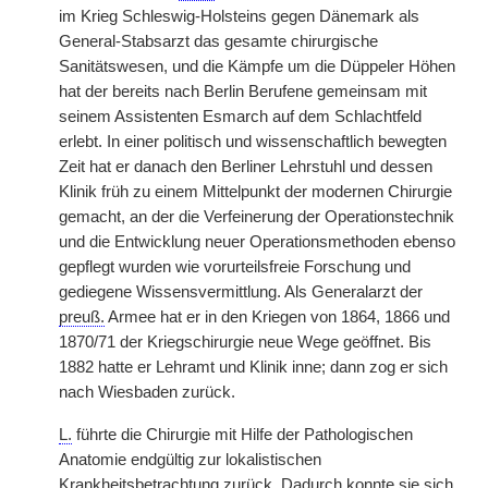
im Krieg Schleswig-Holsteins gegen Dänemark als
General-Stabsarzt das gesamte chirurgische
Sanitätswesen, und die Kämpfe um die Düppeler Höhen
hat der bereits nach Berlin Berufene gemeinsam mit
seinem Assistenten Esmarch auf dem Schlachtfeld
erlebt. In einer politisch und wissenschaftlich bewegten
Zeit hat er danach den Berliner Lehrstuhl und dessen
Klinik früh zu einem Mittelpunkt der modernen Chirurgie
gemacht, an der die Verfeinerung der Operationstechnik
und die Entwicklung neuer Operationsmethoden ebenso
gepflegt wurden wie vorurteilsfreie Forschung und
gediegene Wissensvermittlung. Als Generalarzt der
preuß.
Armee hat er in den Kriegen von 1864, 1866 und
1870/71 der Kriegschirurgie neue Wege geöffnet. Bis
1882 hatte er Lehramt und Klinik inne; dann zog er sich
nach Wiesbaden zurück.
L.
führte die Chirurgie mit Hilfe der Pathologischen
Anatomie endgültig zur lokalistischen
Krankheitsbetrachtung zurück. Dadurch konnte sie sich