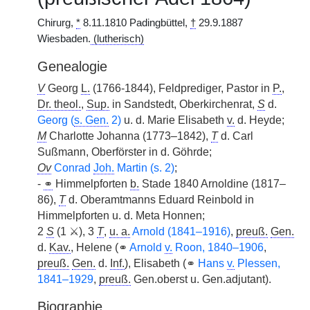
Chirurg,
*
8.11.1810 Padingbüttel,
†
29.9.1887
Wiesbaden.
(lutherisch)
Genealogie
V
Georg
L.
(1766-1844), Feldprediger, Pastor in
P.
,
Dr. theol.
,
Sup.
in Sandstedt, Oberkirchenrat,
S
d.
Georg (
s. Gen.
2)
u. d. Marie Elisabeth
v.
d. Heyde;
M
Charlotte Johanna (1773–1842),
T
d. Carl
Sußmann, Oberförster in d. Göhrde;
Ov
Conrad
Joh.
Martin (s. 2)
;
-
⚭
Himmelpforten
b.
Stade 1840 Arnoldine (1817–
86),
T
d. Oberamtmanns Eduard Reinbold in
Himmelpforten u. d. Meta Honnen;
2
S
(1 ⚔), 3
T
,
u. a.
Arnold (1841–1916)
,
preuß.
Gen.
d.
Kav.
, Helene (⚭
Arnold
v.
Roon, 1840–1906
,
preuß.
Gen.
d.
Inf.
), Elisabeth (⚭
Hans
v.
Plessen,
1841–1929
,
preuß.
Gen.oberst u. Gen.adjutant).
Biographie