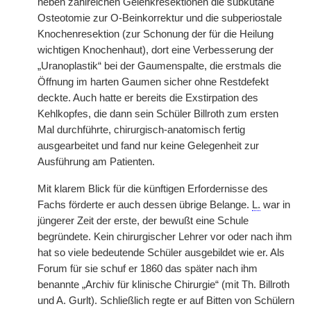
neben zahlreichen Gelenkresektionen die subkutane
Osteotomie zur O-Beinkorrektur und die subperiostale
Knochenresektion (zur Schonung der für die Heilung
wichtigen Knochenhaut), dort eine Verbesserung der
„Uranoplastik“ bei der Gaumenspalte, die erstmals die
Öffnung im harten Gaumen sicher ohne Restdefekt
deckte. Auch hatte er bereits die Exstirpation des
Kehlkopfes, die dann sein Schüler Billroth zum ersten
Mal durchführte, chirurgisch-anatomisch fertig
ausgearbeitet und fand nur keine Gelegenheit zur
Ausführung am Patienten.
Mit klarem Blick für die künftigen Erfordernisse des
Fachs förderte er auch dessen übrige Belange.
L.
war in
jüngerer Zeit der erste, der bewußt eine Schule
begründete. Kein chirurgischer Lehrer vor oder nach ihm
hat so viele bedeutende Schüler ausgebildet wie er. Als
Forum für sie schuf er 1860 das später nach ihm
benannte „Archiv für klinische Chirurgie“ (mit Th. Billroth
und A. Gurlt). Schließlich regte er auf Bitten von Schülern