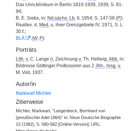
Das Univ.klinikum in Berlin 1810-1939, 1939, S. 81-
94;
B. E. Siebs, in:
Nd.
sächs.
Lb.
II, 1954, S. 147-58
(
P
)
;
Reallex. d.
Med.
u. ihrer Grenzgebiete IV, 1971, S. L
30 f.;
BLÄ
(
W
,
P
).
Porträts
Lith.
v.
C. Lange
n.
Zeichnung
v.
Th. Hellwig,
Abb.
in:
Bildnisse Göttinger Professoren aus 2
Jhh.
,
hrsg.
v.
M. Voit, 1937.
Autor/in
Markwart Michler
Zitierweise
Michler, Markwart, "Langenbeck, Bernhard von
(preußischer Adel 1864)" in: Neue Deutsche Biographie
13 (1982), S. 580-582 [Online-Version]; URL: