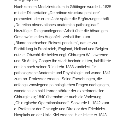
Nach seinem Medizinstudium in Göttingen wurde
L.
1835
mit der Dissertation „De retinae structura penitiore“
promoviert, der er ein Jahr später die Ergänzungsschrift
„De retina observationes anatomica-pathologicae“
hinzufügte. Die grundlegende Arbeit über die bösartigen
Geschwülste des Augapfels verhalf ihm zum
„Blumenbachschen Reisestipendium“, das er zur
Fortbildung in Frankreich, England, Holland und Belgien
nutzte. Obwohl die beiden
engl.
Chirurgen W. Lawrence
und Sir Astley Cooper ihn stark beeindruckten, habilitierte
er sich nach seiner Rückkehr 1838 zunächst für
pathologische Anatomie und Physiologie und wurde 1841
zum
ao.
Professor ernannt. Seine Forschungen, die
anfangs vorwiegend pathologischen Fragen nachgingen,
wandten sich bald immer stärker der experimentellen
Chirurgie zu; 1840 übernahm er auch die Vorlesung
„Chirurgische Operationskunde“. So wurde
L.
1842 zum
o.
Professor der Chirurgie und Direktor des Friedrichs-
Hospitals an der
Univ.
Kiel ernannt. Hier leitete er 1848