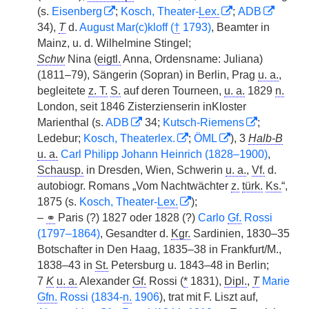
(s.
Eisenberg
;
Kosch, Theater-
Lex.
;
ADB
34),
T
d.
August Mar(c)kloff (
†
1793)
, Beamter in
Mainz, u. d. Wilhelmine Stingel;
Schw
Nina (
eigtl.
Anna, Ordensname: Juliana)
(1811–79), Sängerin (Sopran) in Berlin, Prag
u. a.
,
begleitete
z. T.
S.
auf deren Tourneen,
u. a.
1829
n.
London, seit 1846 Zisterzienserin inKloster
Marienthal (s.
ADB
34;
Kutsch-Riemens
;
Ledebur;
Kosch, Theaterlex.
;
ÖML
), 3
Halb-B
u. a.
Carl Philipp Johann Heinrich (1828–1900)
,
Schausp.
in Dresden, Wien, Schwerin
u. a.
,
Vf.
d.
autobiogr. Romans „Vom Nachtwächter
z.
türk.
Ks.
“,
1875 (s.
Kosch, Theater-
Lex.
);
–
⚭
Paris (?) 1827 oder 1828 (?)
Carlo
Gf.
Rossi
(1797–1864)
, Gesandter d.
Kgr.
Sardinien, 1830–35
Botschafter in Den Haag, 1835–38 in Frankfurt/M.,
1838–43 in
St.
Petersburg u. 1843–48 in Berlin;
7
K
u. a.
Alexander
Gf.
Rossi (
*
1831),
Dipl.
,
T
Marie
Gfn.
Rossi (1834-
n.
1906
), trat mit F. Liszt auf,