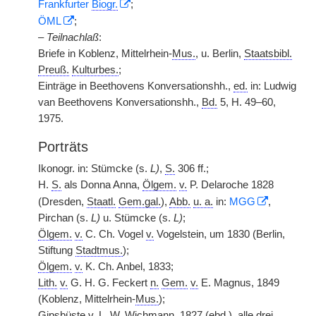
Frankfurter
Biogr.
;
ÖML
;
–
Teilnachlaß
:
Briefe in Koblenz, Mittelrhein-
Mus.
, u. Berlin,
Staatsbibl.
Preuß.
Kulturbes.
;
Einträge in Beethovens Konversationshh.,
ed.
in: Ludwig
van Beethovens Konversationshh.,
Bd.
5, H. 49–60,
1975.
Porträts
Ikonogr. in: Stümcke (s.
L)
,
S.
306 ff.;
H.
S.
als Donna Anna,
Ölgem.
v.
P. Delaroche 1828
(Dresden,
Staatl.
Gem.gal.
),
Abb.
u. a.
in:
MGG
,
Pirchan (s.
L)
u. Stümcke (s.
L)
;
Ölgem.
v.
C. Ch. Vogel
v.
Vogelstein, um 1830 (Berlin,
Stiftung
Stadtmus.
);
Ölgem.
v.
K. Ch. Anbel, 1833;
Lith.
v.
G. H. G. Feckert
n.
Gem.
v.
E. Magnus, 1849
(Koblenz, Mittelrhein-
Mus.
);
Gipsbüste
v.
L. W. Wichmann, 1827 (
ebd.
), alle drei