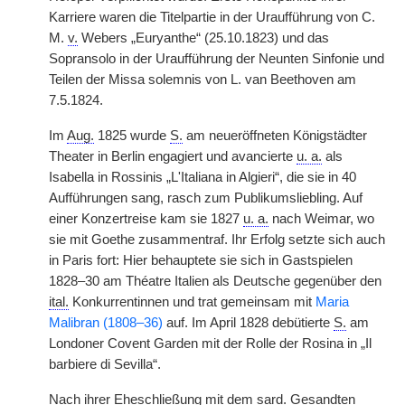
Karriere waren die Titelpartie in der Uraufführung von C.
M.
v.
Webers „Euryanthe“ (25.10.1823) und das
Sopransolo in der Uraufführung der Neunten Sinfonie und
Teilen der Missa solemnis von L. van Beethoven am
7.5.1824.
Im
Aug.
1825 wurde
S.
am neueröffneten Königstädter
Theater in Berlin engagiert und avancierte
u. a.
als
Isabella in Rossinis „L'Italiana in Algieri“, die sie in 40
Aufführungen sang, rasch zum Publikumsliebling. Auf
einer Konzertreise kam sie 1827
u. a.
nach Weimar, wo
sie mit Goethe zusammentraf. Ihr Erfolg setzte sich auch
in Paris fort: Hier behauptete sie sich in Gastspielen
1828–30 am Théatre Italien als Deutsche gegenüber den
ital.
Konkurrentinnen und trat gemeinsam mit
Maria
Malibran (1808–36)
auf. Im April 1828 debütierte
S.
am
Londoner Covent Garden mit der Rolle der Rosina in „Il
barbiere di Sevilla“.
Nach ihrer Eheschließung mit dem sard. Gesandten