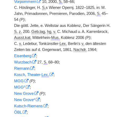
Vorpommern
10, 2000,
S.
58–66;
C. Höslinger, H.
S.
s Wiener Opernj. 1822–1825, in: M.
Jahn, Primadonnen, Premieren, Parodien, 2006,
S.
45–
54
(P)
;
Die göttl. Jette, e. Weltstar aus Koblenz, Der Sängerin H.
S.
z.
200.
Geb.tag
,
hg.
v.
C. Michaud u. A. Karrenbrock,
Ausst.kat.
Mittelrhein-
Mus.
Koblenz 2006
(P)
;
C.
v.
Ledebur, Tonkünstler-
Lex.
Berlin's
v.
den ältesten
Zeiten bis auf d. Gegenwart, 1861,
Nachdr.
1964;
Eisenberg
;
Wurzbach
27,
S.
68–80;
Riemann
;
Kosch, Theater-
Lex.
;
MGG
(P)
;
MGG²
;
New Grove
(P)
;
New Grove²
;
Kutsch-Riemens
;
ÖBL
;