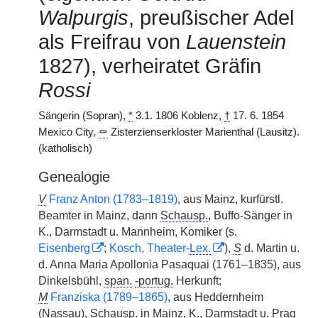
Walpurgis
, preußischer Adel
als Freifrau von
Lauenstein
1827), verheiratet Gräfin
Rossi
Sängerin (Sopran),
*
3.1. 1806 Koblenz,
†
17. 6. 1854
Mexico City,
⚰
Zisterzienserkloster Marienthal (Lausitz).
(katholisch)
Genealogie
V
Franz Anton (1783–1819)
, aus Mainz, kurfürstl.
Beamter in Mainz, dann
Schausp.
, Buffo-Sänger in
K., Darmstadt u. Mannheim, Komiker (s.
Eisenberg
;
Kosch, Theater-
Lex.
),
S
d. Martin u.
d. Anna Maria Apollonia Pasaquai (1761–1835), aus
Dinkelsbühl,
span.
-portug.
Herkunft;
M
Franziska (1789–1865)
, aus Heddernheim
(Nassau),
Schausp.
in Mainz, K., Darmstadt u. Prag