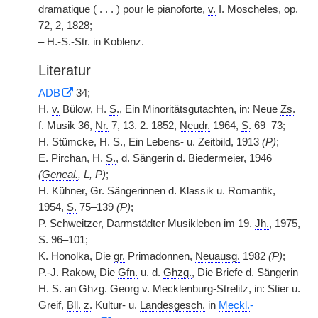
dramatique ( . . . ) pour le pianoforte,
v.
I. Moscheles, op.
72, 2, 1828;
– H.-S.-Str. in Koblenz.
Literatur
ADB
34;
H.
v.
Bülow, H.
S.
, Ein Minoritätsgutachten, in: Neue
Zs.
f. Musik 36,
Nr.
7, 13. 2. 1852,
Neudr.
1964,
S.
69–73;
H. Stümcke, H.
S.
, Ein Lebens- u. Zeitbild, 1913
(P)
;
E. Pirchan, H.
S.
, d. Sängerin d. Biedermeier, 1946
(
Geneal.
, L, P)
;
H. Kühner,
Gr.
Sängerinnen d. Klassik u. Romantik,
1954,
S.
75–139
(P)
;
P. Schweitzer, Darmstädter Musikleben im 19.
Jh.
, 1975,
S.
96–101;
K. Honolka, Die
gr.
Primadonnen,
Neuausg.
1982
(P)
;
P.-J. Rakow, Die
Gfn.
u. d.
Ghzg.
, Die Briefe d. Sängerin
H.
S.
an
Ghzg.
Georg
v.
Mecklenburg-Strelitz, in: Stier u.
Greif,
Bll.
z.
Kultur- u.
Landesgesch.
in
Meckl.
-