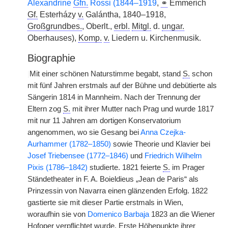
Alexandrine
Gfn.
Rossi (1844–1919
,
⚭
Emmerich
Gf.
Esterházy
v.
Galántha, 1840–1918,
Großgrundbes.
, Oberlt.,
erbl.
Mitgl.
d.
ungar.
Oberhauses),
Komp.
v.
Liedern u. Kirchenmusik.
Biographie
|
Mit einer schönen Naturstimme begabt, stand
S.
schon
mit fünf Jahren erstmals auf der Bühne und debütierte als
Sängerin 1814 in Mannheim. Nach der Trennung der
Eltern zog
S.
mit ihrer Mutter nach Prag und wurde 1817
mit nur 11 Jahren am dortigen Konservatorium
angenommen, wo sie Gesang bei
Anna Czejka-
Aurhammer (1782–1850)
sowie Theorie und Klavier bei
Josef Triebensee (1772–1846)
und
Friedrich Wilhelm
Pixis (1786–1842)
studierte. 1821 feierte
S.
im Prager
Ständetheater in F. A. Boieldieus „Jean de Paris“ als
Prinzessin von Navarra einen glänzenden Erfolg. 1822
gastierte sie mit dieser Partie erstmals in Wien,
woraufhin sie von
Domenico Barbaja
1823 an die Wiener
Hofoper verpflichtet wurde. Erste Höhepunkte ihrer