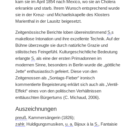
kam sie im April 1854 nach Mexico, wo sie an Cholera
erkrankte und starb. Ihrem Wunsch entsprechend wurde
sie in der Kreuz- und Michaeliskapelle des Klosters
Marienthal in der Lausitz beigesetzt.
Zeitgenössische Berichte loben übereinstimmend
S.
s
makellose Intonation und ihre exzellente Technik. Auf der
Bühne überzeugte sie durch natürliche Grazie und
stilistisches Feingefühl. Kulturgeschichtliche Bedeutung
erlangte
S.
als eine der ersten Primadonnen im
modernen Sinne, besonders in Berlin wurde die „göttliche
Jette“ enthusiastisch gefeiert. Diese von den
Zeitgenossen als „Sontags-Fieber“ ironisch
kommentierte Begeisterung erklärt sich auch als „Ventil-
Effekt“ eines von den politischen Verhältnissen
enttäuschten Bürgertums (C. Michaud, 2006).
Auszeichnungen
preuß.
Kammersängerin (1826);
zahlr.
Huldigungsmusiken,
u. a.
Bijoux à la
S.
, Fantaisie