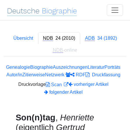
Deutsche
Biographie
Übersicht
NDB
24 (2010)
ADB
34 (1892)
NDB
-online
Genealogie
Biographie
Auszeichnungen
Literatur
Porträts
Autor/in
Zitierweise
Netzwerk
RDF
Druckfassung
Druckvorlage
vorheriger Artikel
Scan
folgender Artikel
Son(n)tag
,
Henriette
(eigentlich
Gertrud