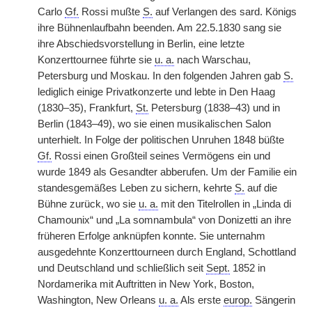
Carlo
Gf.
Rossi mußte
S.
auf Verlangen des sard. Königs
ihre Bühnenlaufbahn beenden. Am 22.5.1830 sang sie
ihre Abschiedsvorstellung in Berlin, eine letzte
Konzerttournee führte sie
u. a.
nach Warschau,
Petersburg und Moskau. In den folgenden Jahren gab
S.
lediglich einige Privatkonzerte und lebte in Den Haag
(1830–35), Frankfurt,
St.
Petersburg (1838–43) und in
Berlin (1843–49), wo sie einen musikalischen Salon
unterhielt. In Folge der politischen Unruhen 1848 büßte
Gf.
Rossi einen Großteil seines Vermögens ein und
wurde 1849 als Gesandter abberufen. Um der Familie ein
standesgemäßes Leben zu sichern, kehrte
S.
auf die
Bühne zurück, wo sie
u. a.
mit den Titelrollen in „Linda di
Chamounix“ und „La somnambula“ von Donizetti an ihre
früheren Erfolge anknüpfen konnte. Sie unternahm
ausgedehnte Konzerttourneen durch England, Schottland
und Deutschland und schließlich seit
Sept.
1852 in
Nordamerika mit Auftritten in New York, Boston,
Washington, New Orleans
u. a.
Als erste
europ.
Sängerin