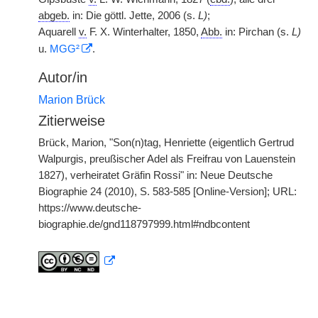
abgeb.
in: Die göttl. Jette, 2006 (s.
L)
;
Aquarell
v.
F. X. Winterhalter, 1850,
Abb.
in: Pirchan (s.
L)
u.
MGG²
.
Autor/in
Marion Brück
Zitierweise
Brück, Marion, "Son(n)tag, Henriette (eigentlich Gertrud
Walpurgis, preußischer Adel als Freifrau von Lauenstein
1827), verheiratet Gräfin Rossi" in: Neue Deutsche
Biographie 24 (2010), S. 583-585 [Online-Version]; URL:
https://www.deutsche-
biographie.de/gnd118797999.html#ndbcontent