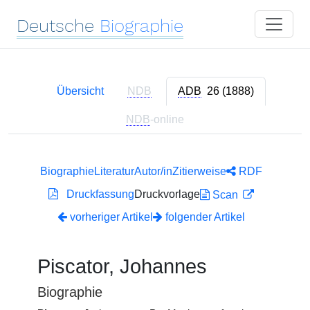
Deutsche
Biographie
Übersicht
NDB
ADB
26 (1888)
NDB
-online
Biographie
Literatur
Autor/in
Zitierweise
RDF
Druckfassung
Druckvorlage
Scan
vorheriger Artikel
folgender Artikel
Piscator, Johannes
Biographie