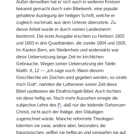
Außer denselben hat er sich auch in weiteren Kreisen
bekannt gemacht durch sein Bibelwerk, eine populär
gehaltene Auslegung der heiligen Schrift, welche er
zugleich nochmals aus dem Urtexte übersetzte. Zu
dieser Arbeit wurde er durch seinen Landesherrn
bestimmt. Die erste Ausgabe erschien zu Herborn 1602
und 1603 in drei Quartbänden, die zweite 1604 und 1605.
Im Kanton Bern, am Niederrhein und anderwärts war
diese Uebersetzung lange Zeit im kirchlichen
Gebrauche. Wegen seiner Uebersetzung der Stelle
Matth. 8, 12 — „ich sage euch: Wann diesem
Geschlechte ein Zeichen wird gegeben werden, so strafe
mich Gott“, nannten die Lutheraner seiner Zeit diese
Bibel spottweise die Etrafmichgott-Bibel. Auch fochten
sie diese heftig an. Noch mehr Aussehen erregte die
subjective Lehre des
P.
, daß nur der leidende Gehorsam
Christi, nicht auch der thätige, den Gläubigen
zugerechnet würde. Manche reformirte Theologen
tolerirten sie zwar, andere aber, besonders die
französischen, griffen sie heftig an und verwarfen sie auf