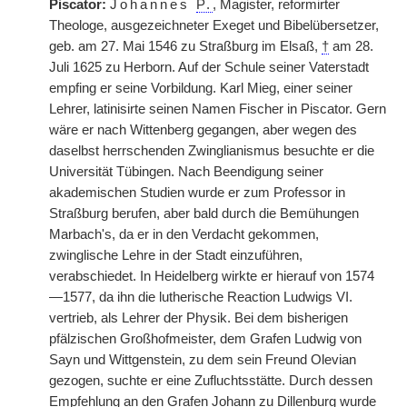
Piscator:
Johannes
P.
, Magister, reformirter
Theologe, ausgezeichneter Exeget und Bibelübersetzer,
geb. am 27. Mai 1546 zu Straßburg im Elsaß,
†
am 28.
Juli 1625 zu Herborn. Auf der Schule seiner Vaterstadt
empfing er seine Vorbildung. Karl Mieg, einer seiner
Lehrer, latinisirte seinen Namen Fischer in Piscator. Gern
wäre er nach Wittenberg gegangen, aber wegen des
daselbst herrschenden Zwinglianismus besuchte er die
Universität Tübingen. Nach Beendigung seiner
akademischen Studien wurde er zum Professor in
Straßburg berufen, aber bald durch die Bemühungen
Marbach's, da er in den Verdacht gekommen,
zwinglische Lehre in der Stadt einzuführen,
verabschiedet. In Heidelberg wirkte er hierauf von 1574
—1577, da ihn die lutherische Reaction Ludwigs VI.
vertrieb, als Lehrer der Physik. Bei dem bisherigen
pfälzischen Großhofmeister, dem Grafen Ludwig von
Sayn und Wittgenstein, zu dem sein Freund Olevian
gezogen, suchte er eine Zufluchtsstätte. Durch dessen
Empfehlung an den Grafen Johann zu Dillenburg wurde