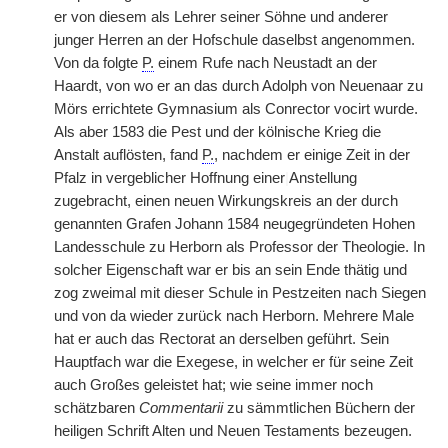
er von diesem als Lehrer seiner Söhne und anderer
junger Herren an der Hofschule daselbst angenommen.
Von da folgte
P.
einem Rufe nach Neustadt an der
Haardt, von wo er an das durch Adolph von Neuenaar zu
Mörs errichtete Gymnasium als Conrector vocirt wurde.
Als aber 1583 die Pest und der kölnische Krieg die
Anstalt auflösten, fand
P.
, nachdem er einige Zeit in der
Pfalz in vergeblicher Hoffnung einer
|
Anstellung
zugebracht, einen neuen Wirkungskreis an der durch
genannten Grafen Johann 1584 neugegründeten Hohen
Landesschule zu Herborn als Professor der Theologie. In
solcher Eigenschaft war er bis an sein Ende thätig und
zog zweimal mit dieser Schule in Pestzeiten nach Siegen
und von da wieder zurück nach Herborn. Mehrere Male
hat er auch das Rectorat an derselben geführt. Sein
Hauptfach war die Exegese, in welcher er für seine Zeit
auch Großes geleistet hat; wie seine immer noch
schätzbaren
Commentarii
zu sämmtlichen Büchern der
heiligen Schrift Alten und Neuen Testaments bezeugen.