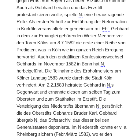
gegen Ernst von Bayern als neuen Erzbischof stimmte.
Auch als Gebhard heiraten und das Erzstift
protestantisieren wollte, spielte
N.
eine herausragende
Rolle. Als ersten Schritt zur Einführung der Reformation
in Kurköln veranstaltete er gemeinsam mit
Ebf.
Gebhard
in dem zur Erbvogtei gehörenden Weiler Mechern vor
den Toren Kölns am 8.7.1582 die erste einer Reihe von
Predigten, was in Köln wie im ganzen Reich Erregung
hervorrief. Auch den endgültigen Konfessionswechsel
Gebhards im November 1582 in Bonn hat
N.
herbeigeführt. Die Teilnahme des Erbhofmeisters am
Kölner Landtag 1583 wurde durch die Stadt Köln
verhindert. Am 2.2.1583 heiratete Gebhard in
N.
s
Gegenwart und ernannte diesen am selben Tag zum
Obersten und zum Statthalter im Erzstift. Die
Verteidigung des Niederstifts übernahm
N.
persönlich,
die des Oberstifts Gebhards Bruder Karl. Gebhard
übergab
N.
das Stiftsarchiv, das dieser bei den
Generalstaaten deponierte. Im Niederstift konnte er
v. a.
Rheinberg sichern (Febr./März 1583), wo er den