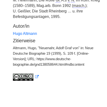
M. Heiermann, Die Rolle
Gf.
A.s
v.
N.
im Köln. Krieg
(1580–1589), Mag.arb. Bonn 1992 (
masch.
);
U. Geißler, Die Stadt Rheinberg … u. ihre
Befestigungsanlagen, 1995.
Autor/in
Hugo Altmann
Zitierweise
Altmann, Hugo, "Neuenahr, Adolf Graf von" in: Neue
Deutsche Biographie 19 (1999), S. 109 f. [Online-
Version]; URL: https://www.deutsche-
biographie.de/gnd138058644.html#ndbcontent