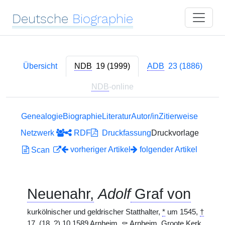
Deutsche
Biographie
Übersicht
NDB
19 (1999)
ADB
23 (1886)
NDB
-online
Genealogie
Biographie
Literatur
Autor/in
Zitierweise
Netzwerk
RDF
Druckfassung
Druckvorlage
vorheriger Artikel
folgender Artikel
Scan
Neuenahr,
Adolf
Graf von
kurkölnischer und geldrischer Statthalter,
*
um 1545,
†
17. (18. ?) 10.1589 Arnheim,
⚰
Arnheim, Groote Kerk.