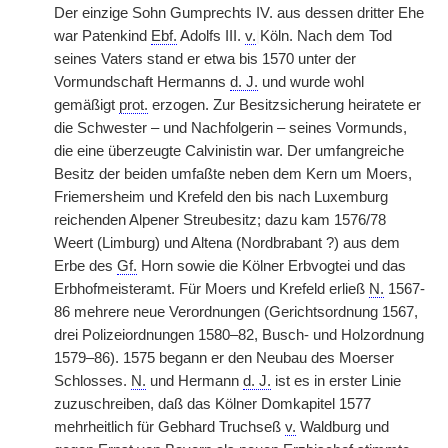
Der einzige Sohn Gumprechts IV. aus dessen dritter Ehe
war Patenkind
Ebf.
Adolfs III.
v.
|
Köln. Nach dem Tod
seines Vaters stand er etwa bis 1570 unter der
Vormundschaft Hermanns
d. J.
und wurde wohl
gemäßigt
prot.
erzogen. Zur Besitzsicherung heiratete er
die Schwester – und Nachfolgerin – seines Vormunds,
die eine überzeugte Calvinistin war. Der umfangreiche
Besitz der beiden umfaßte neben dem Kern um Moers,
Friemersheim und Krefeld den bis nach Luxemburg
reichenden Alpener Streubesitz; dazu kam 1576/78
Weert (Limburg) und Altena (Nordbrabant ?) aus dem
Erbe des
Gf.
Horn sowie die Kölner Erbvogtei und das
Erbhofmeisteramt. Für Moers und Krefeld erließ
N.
1567-
86 mehrere neue Verordnungen (Gerichtsordnung 1567,
drei Polizeiordnungen 1580–82, Busch- und Holzordnung
1579–86). 1575 begann er den Neubau des Moerser
Schlosses.
N.
und Hermann
d. J.
ist es in erster Linie
zuzuschreiben, daß das Kölner Domkapitel 1577
mehrheitlich für Gebhard Truchseß
v.
Waldburg und