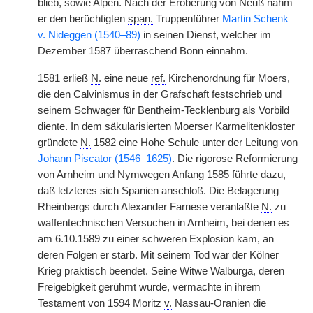
blieb, sowie Alpen. Nach der Eroberung von Neuß nahm
er den berüchtigten
span.
Truppenführer
Martin Schenk
v.
Nideggen (1540–89)
in seinen Dienst, welcher im
Dezember 1587 überraschend Bonn einnahm.
1581 erließ
N.
eine neue
ref.
Kirchenordnung für Moers,
die den Calvinismus in der Grafschaft festschrieb und
seinem Schwager für Bentheim-Tecklenburg als Vorbild
diente. In dem säkularisierten Moerser Karmelitenkloster
gründete
N.
1582 eine Hohe Schule unter der Leitung von
Johann Piscator (1546–1625)
. Die rigorose Reformierung
von Arnheim und Nymwegen Anfang 1585 führte dazu,
daß letzteres sich Spanien anschloß. Die Belagerung
Rheinbergs durch Alexander Farnese veranlaßte
N.
zu
waffentechnischen Versuchen in Arnheim, bei denen es
am 6.10.1589 zu einer schweren Explosion kam, an
deren Folgen er starb. Mit seinem Tod war der Kölner
Krieg praktisch beendet. Seine Witwe Walburga, deren
Freigebigkeit gerühmt wurde, vermachte in ihrem
Testament von 1594 Moritz
v.
Nassau-Oranien die