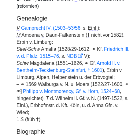
(reformiert)
Genealogie
V
Gamprecht IV. (1503–53/56
, s.
Einl.
);
M
Amoena
v.
Daun-Falkenstein (
†
nicht vor 1582),
Erbin
v.
Limburg;
Stief-Schw
Amalia (1528/29-1612,
⚭
Kf.
Friedrich III.
v.
d. Pfalz, 1515–76
, s.
NDB
V);
Schw
Magdalena (1551–1626,
⚭
Gf.
Arnold II.
v.
Bentheim-Tecklenburg-Steinfurt,
†
1601
), Erbin
v.
Limburg, Alpen, Helpenstein u. der Erbvogtei;
–
⚭
1569 Walburga
v.
N.
u. Moers (1522/27-1600,
⚭
⚮]
Philipp
v.
Montmorency,
Gf.
v.
Horn, 1524–68
,
hingerichtet),
T
d. Wilhelm II.
Gf.
v.
N.
(1497-1522, s.
Einl.
),
Erbhofmstr.
d.
Kft.
Köln, u. d. Anna
Gfn.
v.
Wied;
1
S
(früh †).
Biographie