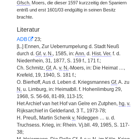
Gfsch.
Moers, die dieser 1597 kurzzeitig den Spaniern
entriß und erst 1601/03 endgültig in seinen Besitz
brachte.
Literatur
ADB
23;
[L.] Ennen, Zur Ueberrumpelung d. Stadt Neuß
durch d.
Gf.
v.
N.
, 1585, in:
Ann.
d.
Hist. Ver.
f. d.
Niederrhein, 31, 1877, S. 159 f., 171 f.;
Ch. Schmitz,
Gf.
A.
v.
N.
-Moers, in: Die Heimat …,
Krefeld, 19, 1940, S. 181 f.;
O. Bierhoff, Aus d. Leben d. Kriegsmannes
Gf.
A. zu
N.
u. Limburg, in: Heimatbll. f. Hohenlimburg 29,
1968, S. 56-66, 81-89, 113-15;
Het Archief van het Hof van Gelre en Zutphen,
hg.
v.
Rijksarchief in Gelderland, 3 T., 1973-78;
H. Preuß, Martin Schenk
v.
Nideggen … u. d.
Truchsess. Krieg, in: Rhein. Vj.bll. 49, 1985, S. 117-
38;