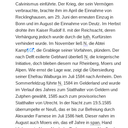
Calvinismus einführte. Der Krieg, der sein Vermögen
verbrauchte, brachte ihm im April die Einnahme von
Recklinghausen, am 29. Juni den erneuten Einzug in
Bonn und im August die Einnahme von Deutz. Im Herbst
drohte ihm Kaiser Rudolf II. mit der Reichsacht, deren
Verhängung jedoch wurde durch die
luth.
Kurfürsten
verhindert wurde. Im November ließ
N.
die Abtei
Kamp
¶
, die Grablege seiner Vorfahren, plündern. Der
nach Delft exilierte Gebhard überließ
N.
die kriegerische
Initiative, doch blieben diesem nur Rheinberg, Moers und
Alpen. Wie ernst die Lage war, zeigt die Übersiedlung
seiner Ehefrau Walburga im Juli 1584 nach Arnheim. Den
Sommerfeldzug führte
N.
1584 im Gelderland und wurde
im Verlauf des Jahres zum Statthalter von Geldern und
Zutphen gewählt, 1585 auch zum provisorischen
Statthalter von Utrecht. In der Nacht zum 19.5.1585
überrumpelte er Neuß, das er bis zur Befreiung durch
Alexander Farnese im Juli 1586 hielt. Dieser nahm im
August auch Moers ein, das elf Jahre in
span.
Hand