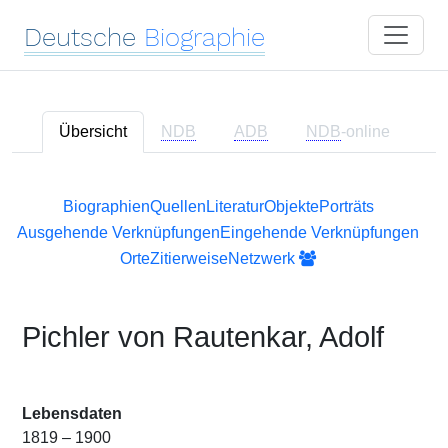
Deutsche
Biographie
Übersicht
NDB
ADB
NDB
-online
Biographien
Quellen
Literatur
Objekte
Porträts
Ausgehende Verknüpfungen
Eingehende Verknüpfungen
Orte
Zitierweise
Netzwerk
Pichler von Rautenkar, Adolf
Lebensdaten
1819 – 1900