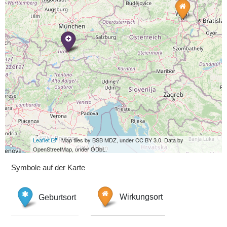
Leaflet
| Map tiles by BSB MDZ, under CC BY 3.0. Data by
OpenStreetMap, under ODbL.
Symbole auf der Karte
Geburtsort
Wirkungsort