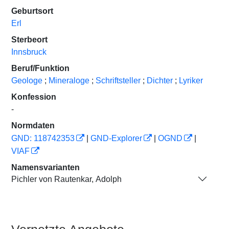
Geburtsort
Erl
Sterbeort
Innsbruck
Beruf/Funktion
Geologe
;
Mineraloge
;
Schriftsteller
;
Dichter
;
Lyriker
Konfession
-
Normdaten
GND: 118742353
|
GND-Explorer
|
OGND
|
VIAF
Namensvarianten
Pichler von Rautenkar, Adolph