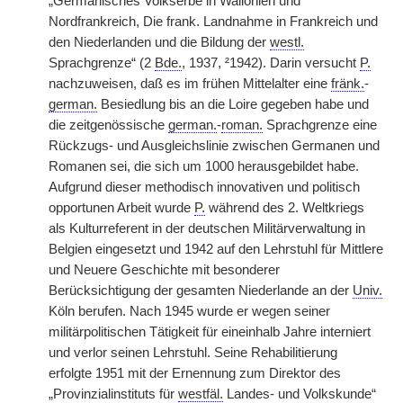
„Germanisches Volkserbe in Wallonien und
Nordfrankreich, Die frank. Landnahme in Frankreich und
den Niederlanden und die Bildung der
westl.
Sprachgrenze“ (2
Bde.
, 1937, ²1942). Darin versucht
P.
nachzuweisen, daß es im frühen Mittelalter eine
fränk.
-
german.
Besiedlung bis an die Loire gegeben habe und
die zeitgenössische
german.
-
roman.
Sprachgrenze eine
Rückzugs- und Ausgleichslinie zwischen Germanen und
Romanen sei, die sich um 1000 herausgebildet habe.
Aufgrund dieser methodisch innovativen und politisch
opportunen Arbeit wurde
P.
während des 2. Weltkriegs
als Kulturreferent in der deutschen Militärverwaltung in
Belgien eingesetzt und 1942 auf den Lehrstuhl für Mittlere
und Neuere Geschichte mit besonderer
Berücksichtigung der gesamten Niederlande an der
Univ.
Köln berufen. Nach 1945 wurde er wegen seiner
militärpolitischen Tätigkeit für eineinhalb Jahre interniert
und verlor seinen Lehrstuhl. Seine Rehabilitierung
erfolgte 1951 mit der Ernennung zum Direktor des
„Provinzialinstituts für
westfäl.
Landes- und Volkskunde“