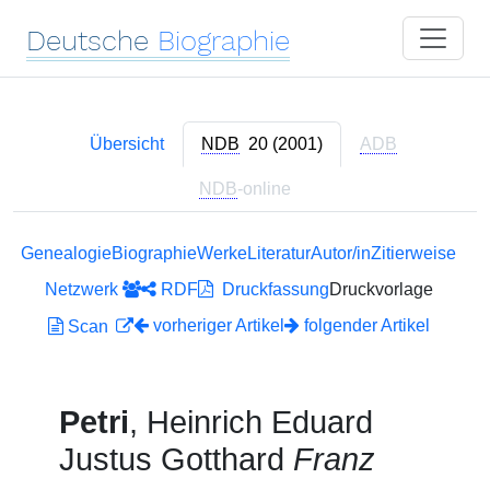
Deutsche
Biographie
Übersicht
NDB
20 (2001)
ADB
NDB
-online
Genealogie
Biographie
Werke
Literatur
Autor/in
Zitierweise
Netzwerk
RDF
Druckfassung
Druckvorlage
vorheriger Artikel
folgender Artikel
Scan
Petri
, Heinrich Eduard
Justus Gotthard
Franz