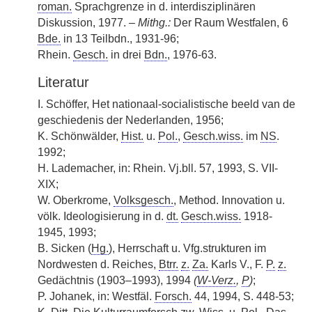
roman.
Sprachgrenze in d. interdisziplinären
Diskussion, 1977. –
Mithg.:
Der Raum Westfalen, 6
Bde.
in 13 Teilbdn., 1931-96;
Rhein.
Gesch.
in drei
Bdn.
, 1976-63.
Literatur
I. Schöffer, Het nationaal-socialistische beeld van de
geschiedenis der Nederlanden, 1956;
K. Schönwälder,
Hist.
u.
Pol.
,
Gesch.wiss.
im
NS
.
1992;
H. Lademacher, in: Rhein. Vj.bll. 57, 1993, S. VII-
XIX;
W. Oberkrome,
Volksgesch.
, Method. Innovation u.
völk. Ideologisierung in d.
dt.
Gesch.wiss.
1918-
1945, 1993;
B. Sicken (
Hg.
), Herrschaft u. Vfg.strukturen im
Nordwesten d. Reiches,
Btrr.
z.
Za.
Karls V., F.
P.
z.
Gedächtnis (1903–1993), 1994
(
W-Verz.
,
P
)
;
P. Johanek, in: Westfäl.
Forsch.
44, 1994, S. 448-53;