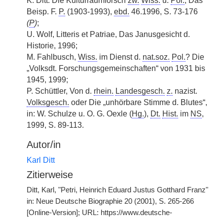
K. Ditt. Die Kulturraumforsch
zw.
Wiss.
u.
Pol.
, Das
Beisp. F.
P.
(1903-1993),
ebd.
46.1996, S. 73-176
(
P
)
;
U. Wolf, Litteris et Patriae, Das Janusgesicht d.
Historie, 1996;
M. Fahlbusch,
Wiss.
im Dienst d.
nat.soz.
Pol.
? Die
„Volksdt. Forschungsgemeinschaften“ von 1931 bis
1945, 1999;
P. Schüttler, Von d.
rhein.
Landesgesch.
z.
nazist.
Volksgesch.
oder Die „unhörbare Stimme d. Blutes“,
in: W. Schulze u. O. G. Oexle (
Hg.
),
Dt.
Hist.
im
NS
,
1999, S. 89-113.
Autor/in
Karl Ditt
Zitierweise
Ditt, Karl, "Petri, Heinrich Eduard Justus Gotthard Franz"
in: Neue Deutsche Biographie 20 (2001), S. 265-266
[Online-Version]; URL: https://www.deutsche-