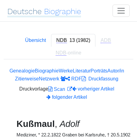
Deutsche
Biographie
Übersicht
NDB
13 (1982)
ADB
NDB
-online
Genealogie
Biographie
Werke
Literatur
Porträts
Autor/in
Zitierweise
Netzwerk
RDF
Druckfassung
Druckvorlage
vorheriger Artikel
Scan
folgender Artikel
Kußmaul
,
Adolf
Mediziner,
*
22.2.1822 Graben bei Karlsruhe,
†
20.5.1902