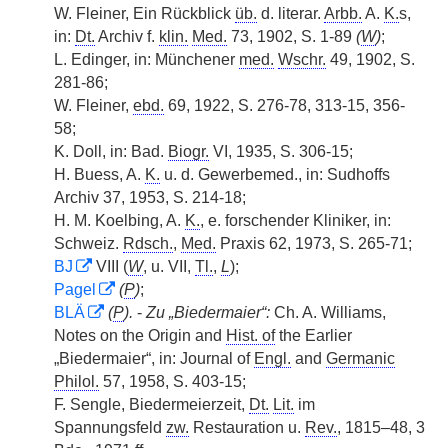
W. Fleiner, Ein Rückblick
üb.
d. literar.
Arbb.
A.
K.
s,
in:
Dt.
Archiv f.
klin.
Med.
73, 1902, S. 1-89
(
W
)
;
L. Edinger, in: Münchener
med.
Wschr.
49, 1902, S.
281-86;
W. Fleiner,
ebd.
69, 1922, S. 276-78, 313-15, 356-
58;
K. Doll, in: Bad.
Biogr.
VI, 1935, S. 306-15;
H. Buess, A.
K.
u. d. Gewerbemed., in: Sudhoffs
Archiv 37, 1953, S. 214-18;
H. M. Koelbing, A.
K.
, e. forschender Kliniker, in:
Schweiz.
Rdsch.
,
Med.
Praxis 62, 1973, S. 265-71;
BJ
VIII (
W
, u. VII,
Tl.
,
L
);
Pagel
(
P
)
;
BLÄ
(
P
).
-
Zu „Biedermaier“:
Ch. A. Williams,
Notes on the Origin and
Hist. of
the Earlier
„Biedermaier“, in: Journal of
Engl.
and
Germanic
Philol.
57, 1958, S. 403-15;
F. Sengle, Biedermeierzeit,
Dt.
Lit.
im
Spannungsfeld
zw.
Restauration u.
Rev.
, 1815–48, 3