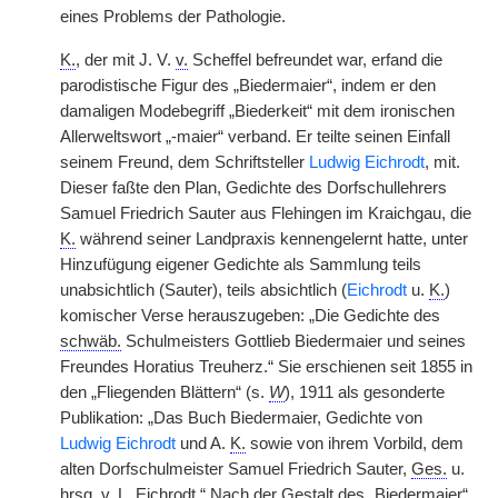
eines Problems der Pathologie.
K.
, der mit J. V.
v.
Scheffel befreundet war, erfand die
parodistische Figur des „Biedermaier“, indem er den
damaligen Modebegriff „Biederkeit“ mit dem ironischen
Allerweltswort „-maier“ verband. Er teilte seinen Einfall
seinem Freund, dem Schriftsteller
Ludwig Eichrodt
, mit.
Dieser faßte den Plan, Gedichte des Dorfschullehrers
Samuel Friedrich Sauter aus Flehingen im Kraichgau, die
K.
während seiner Landpraxis kennengelernt hatte, unter
Hinzufügung eigener Gedichte als Sammlung teils
unabsichtlich (Sauter), teils absichtlich (
Eichrodt
u.
K.
)
komischer Verse herauszugeben: „Die Gedichte des
schwäb.
Schulmeisters Gottlieb Biedermaier und seines
Freundes Horatius Treuherz.“ Sie erschienen seit 1855 in
den „Fliegenden Blättern“ (s.
W
), 1911 als gesonderte
Publikation: „Das Buch Biedermaier, Gedichte von
Ludwig Eichrodt
und A.
K.
sowie von ihrem Vorbild, dem
alten Dorfschulmeister Samuel Friedrich Sauter,
Ges.
u.
hrsg.
v.
L. Eichrodt.“ Nach der Gestalt des „Biedermaier“