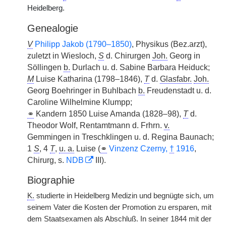
Heidelberg.
Genealogie
V
Philipp Jakob (1790–1850)
, Physikus (Bez.arzt),
zuletzt in Wiesloch,
S
d. Chirurgen
Joh.
Georg in
Söllingen
b.
Durlach u. d. Sabine Barbara Heiduck;
M
Luise Katharina (1798–1846),
T
d.
Glasfabr.
Joh.
Georg Boehringer in Buhlbach
b.
Freudenstadt u. d.
Caroline Wilhelmine Klumpp;
⚭
Kandern 1850 Luise Amanda (1828–98),
T
d.
Theodor Wolf, Rentamtmann d. Frhrn.
v.
Gemmingen in Treschklingen u. d. Regina Baunach;
1
S
, 4
T
,
u. a.
Luise (
⚭
Vinzenz Czerny,
†
1916
,
Chirurg, s.
NDB
III).
Biographie
K.
studierte in Heidelberg Medizin und begnügte sich, um
seinem Vater die Kosten der Promotion zu ersparen, mit
dem Staatsexamen als Abschluß. In seiner 1844 mit der