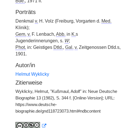
Bde.
, 1971 ff.
Porträts
Denkmal
v.
H. Volz (Freiburg, Vorgarten d.
Med.
Klinik);
Gem.
v.
F. Lenbach,
Abb.
in
K.
s
Jugenderinnerungen, s.
W
;
Phot.
in: Geistiges
Dtld.
,
Gal.
v.
Zeitgenossen Dtld.s,
1901.
Autor/in
Helmut Wyklicky
Zitierweise
Wyklicky, Helmut, "Kußmaul, Adolf" in: Neue Deutsche
Biographie 13 (1982), S. 344 f. [Online-Version]; URL:
https://www.deutsche-
biographie.de/gnd118723073.html#ndbcontent