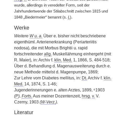
wurde, allerdings in veredelter Form, seit der
Jahrhundertwende der Stilabschnitt zwischen 1815 und
1848 „Biedermeier“ benannt (s.
L
).
Werke
Weitere
W
u. a.
Über e. bisher nicht beschriebene
eigenthüml. Arterienerkrankung (Periarteriitis
nodosa), die mit Morbus Brightii u. rapid
fortschreitender
allg.
Muskellähmung einhergeht (mit
R. Maier), in: Archiv f.
klin.
Med.
1, 1866, S. 484-518;
Über d. Behandlung d. Magenausweiterung durch e.
neue Methode mittelst d. Magenpumpe, 1869;
Zur Lehre vom Diabetes mellitus, in:
Dt.
Archiv f.
klin.
Med.
14, 1874, S. 1-46;
Jugenderinnerungen e. alten Arztes, 1899, ⁶1903
(
P
),
Forts.
Aus meiner Dozentenzeit,
hrsg.
v.
V.
Czerny, 1903
(
W-Verz.
).
Literatur