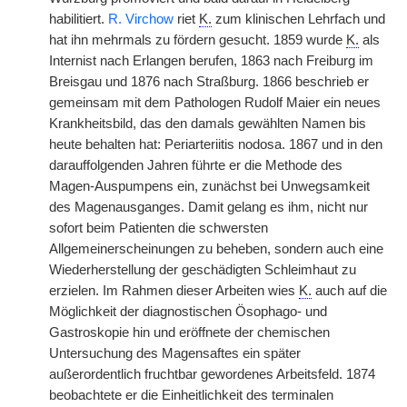
habilitiert.
R. Virchow
riet
K.
zum klinischen Lehrfach und
hat ihn mehrmals zu fördern gesucht. 1859 wurde
K.
als
Internist nach Erlangen berufen, 1863 nach Freiburg im
Breisgau und 1876 nach Straßburg. 1866 beschrieb er
gemeinsam mit dem Pathologen Rudolf Maier ein neues
Krankheitsbild, das den damals gewählten Namen bis
heute behalten hat: Periarteriitis nodosa. 1867 und in den
darauffolgenden Jahren führte er die Methode des
Magen-Auspumpens ein, zunächst bei Unwegsamkeit
des Magenausganges. Damit gelang es ihm, nicht nur
sofort beim Patienten die schwersten
Allgemeinerscheinungen zu beheben, sondern auch eine
Wiederherstellung der geschädigten Schleimhaut zu
erzielen. Im Rahmen dieser Arbeiten wies
K.
auch auf die
Möglichkeit der diagnostischen Ösophago- und
Gastroskopie hin und eröffnete der chemischen
Untersuchung des Magensaftes ein später
außerordentlich fruchtbar gewordenes Arbeitsfeld. 1874
beobachtete er die Einheitlichkeit des terminalen