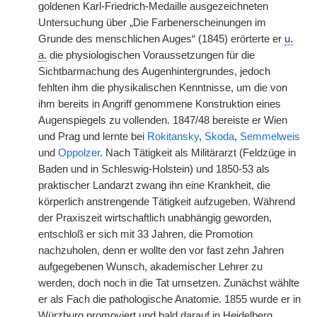
goldenen Karl-Friedrich-Medaille ausgezeichneten
Untersuchung über „Die Farbenerscheinungen im
Grunde des menschlichen Auges“ (1845) erörterte er
u.
a.
die physiologischen Voraussetzungen für die
Sichtbarmachung des Augenhintergrundes, jedoch
fehlten ihm die physikalischen Kenntnisse, um die von
ihm bereits in Angriff genommene Konstruktion eines
Augenspiegels zu vollenden. 1847/48 bereiste er Wien
und Prag und lernte bei
Rokitansky
,
Skoda
,
Semmelweis
und
Oppolzer
. Nach Tätigkeit als Militärarzt (Feldzüge in
Baden und in Schleswig-Holstein) und 1850-53 als
praktischer Landarzt zwang ihn eine Krankheit, die
körperlich anstrengende Tätigkeit aufzugeben. Während
der Praxiszeit wirtschaftlich unabhängig geworden,
entschloß er sich mit 33 Jahren, die Promotion
nachzuholen, denn er wollte den vor fast zehn Jahren
aufgegebenen Wunsch, akademischer Lehrer zu
werden, doch noch in die Tat umsetzen. Zunächst wählte
er als Fach die pathologische Anatomie. 1855 wurde er in
Würzburg promoviert und bald darauf in Heidelberg