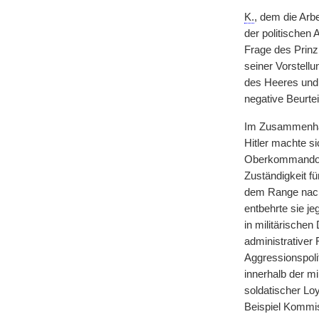
K.
, dem die Arbe
der politischen
Frage des Prinz
seiner Vorstell
des Heeres und d
negative Beurte
Im Zusammenhang
Hitler machte s
Oberkommandos 
Zuständigkeit f
dem Range nach 
entbehrte sie je
in militärische
administrativer 
Aggressionspoli
innerhalb der mi
soldatischer Lo
Beispiel Kommi