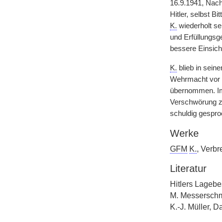
16.9.1941, Nach
Hitler, selbst 
K.
wiederholt se
und Erfüllungsge
bessere Einsicht
K.
blieb in sein
Wehrmacht vor d
übernommen. Im 
Verschwörung zu
schuldig gespro
Werke
GFM
K.
, Verb
Literatur
Hitlers Lagebe
M. Messerschm
K.-J. Müller, D