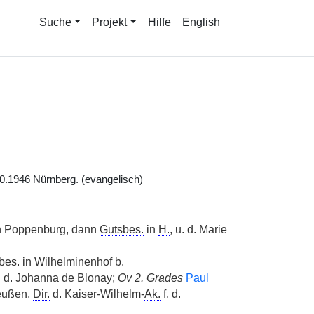
Suche
Projekt
Hilfe
English
0.1946 Nürnberg. (evangelisch)
in Poppenburg, dann
Gutsbes.
in
H.
, u. d. Marie
bes.
in Wilhelminenhof
b.
u. d. Johanna de Blonay;
Ov 2. Grades
Paul
eußen,
Dir.
d. Kaiser-Wilhelm-
Ak.
f. d.