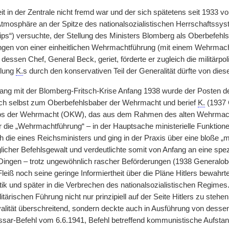
it in der Zentrale nicht fremd war und der sich spätetens seit 1933 v
 Atmosphäre an der Spitze des nationalsozialistischen Herrschaftssys
ips“) versuchte, der Stellung des Ministers Blomberg als Oberbefehl
ungen von einer einheitlichen Wehrmachtführung (mit einem Wehrmach
essen Chef, General Beck, geriet, förderte er zugleich die militärpoli
ilung
K.
s durch den konservativen Teil der Generalität dürfte von 
 mit der Blomberg-Fritsch-Krise Anfang 1938 wurde der Posten des
ich selbst zum Oberbefehlsbaber der Wehrmacht und berief
K.
(1937 G
der Wehrmacht (OKW), das aus dem Rahmen des alten Wehrmachta
ür die „Wehrmachtführung“ – in der Hauptsache ministerielle Funktion
die eines Reichsministers und ging in der Praxis über eine bloße „m
glicher Befehlsgewalt und verdeutlichte somit von Anfang an eine spe
n Dingen – trotz ungewöhnlich rascher Beförderungen (1938 Generalob
Fleiß noch seine geringe Informiertheit über die Pläne Hitlers bewahr
tik und später in die Verbrechen des nationalsozialistischen Regimes
litärischen Führung nicht nur prinzipiell auf der Seite Hitlers zu steh
yalität überschreitend, sondern deckte auch in Ausführung von dess
ssar-Befehl vom 6.6.1941, Befehl betreffend kommunistische Aufst