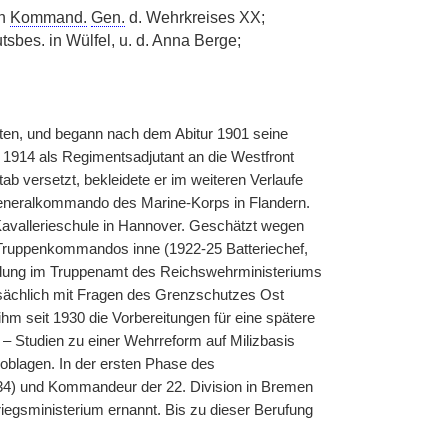
nn
Kommand.
Gen.
d. Wehrkreises XX;
tsbes. in Wülfel, u. d. Anna Berge;
lten, und begann nach dem Abitur 1901 seine
r 1914 als Regimentsadjutant an die Westfront
b versetzt, bekleidete er im weiteren Verlaufe
 Generalkommando des Marine-Korps in Flandern.
avallerieschule in Hannover. Geschätzt wegen
ruppenkommandos inne (1922-25 Batteriechef,
ndung im Truppenamt des Reichswehrministeriums
ptsächlich mit Fragen des Grenzschutzes Ost
ihm seit 1930 die Vorbereitungen für eine spätere
– Studien zu einer Wehrreform auf Milizbasis
oblagen. In der ersten Phase des
3/34) und Kommandeur der 22. Division in Bremen
egsministerium ernannt. Bis zu dieser Berufung