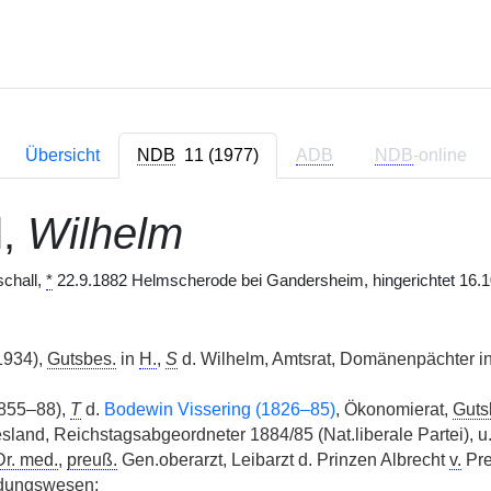
Übersicht
NDB
11 (1977)
ADB
NDB
-online
l
,
Wilhelm
chall,
*
22.9.1882 Helmscherode bei Gandersheim, hingerichtet 16.1
1934),
Gutsbes.
in
H.
,
S
d. Wilhelm, Amtsrat, Domänenpächter 
1855–88),
T
d.
Bodewin Vissering (1826–85)
, Ökonomierat,
Guts
sland, Reichstagsabgeordneter 1884/85 (Nat.liberale Partei), 
Dr. med.
,
preuß.
Gen.oberarzt, Leibarzt d. Prinzen Albrecht
v.
Pr
ildungswesen;