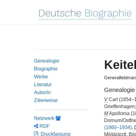
Deutsche
Biographie
Keite
Genealogie
Biographie
Werke
Generalfeldmars
Literatur
Genealogie
Autor/in
V
Carl (1854–
Zitierweise
Grieffenhagen;
M
Apollonia (
Netzwerk
Dornum/Ostfrie
RDF
(1860–1934)
,
Druckfassung
Militärärztl. B