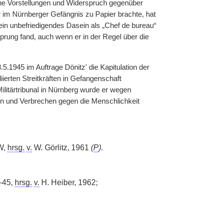
he Vorstellungen und Widerspruch gegenüber
er im Nürnberger Gefängnis zu Papier brachte, hat
sein unbefriedigendes Dasein als „Chef de bureau“
sprung fand, auch wenn er in der Regel über die
5.1945 im Auftrage Dönitz' die Kapitulation der
erten Streitkräften in Gefangenschaft
litärtribunal in Nürnberg wurde er wegen
en und Verbrechen gegen die Menschlichkeit
W,
hrsg.
v.
W. Görlitz, 1961
(
P
).
–45,
hrsg.
v.
H. Heiber, 1962;