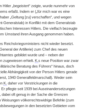
on Hitler „begeistert“ zeigte, wurde nunmehr von
tems erfaßt. Indem er („für mich war es eine
shaber „Geltung [zu] verschaffen“, und wegen
t-Generalstab) in Konflikt mit dem Generalstab
tischen Interessen Hitlers. Die vielfach bezeugte
diesem Umstand ihren Ausgang genommen haben.
 Reichskriegsministers nicht wieder besetzt.
eneral der Artillerie) zum Chef des neuen
mtes gebildet wurde und – neben der
en zugewiesen erhielt.
K.
s neue Position war zwar
ilitärische Beratung des Führers“ hinaus, doch
zielle Abhängigkeit von der Person Hitlers gerade
erst, 1940 Generalfeldmarschall). Weder sein
ten
K.
daher vor Verstrickungen in die
. Er pflegte seit 1939 bei Auseinandersetzungen
en, dabei oft genug in der Sache die Grenzen
en Weisungen völkerrechtswidrige Befehle (zum
andsbewegungen in den besetzten Gebieten vom