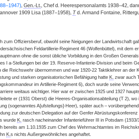
888–1947)
,
Gen.-Lt.
, Chef d. Heerespersonalamts 1938–42, da
nnover 1909 Lisa (1887–1958),
T
d. Armand Fontaine, Rittergu
h zum Offiziersberuf, obwohl seine Neigungen der Landwirtschaft ga
dersächsischen Feldartillerie-Regiment 46 (Wolfenbüttel), mit dem e
Hauptmann ohne die sonst übliche Vorbildung in den Großen Generalsta
ges I a-Stellungen bei der 19. Reserve-Infanterie-Division und beim
n die Reichswehr übernommen und war 1920-22 Taktiklehrer an der K
eistung und starken organisatorischen Befähigung hatte
K.
zwar auch T
ungskommandeur im Artillerie-Regiment 6), doch wurde seine Verwe
 Karriere weitaus wichtiger. Hier war er zwischen 1925 und 1927 hau
leitete er (1931 Oberst) die Heeres-Organisationsabteilung (T 2), wo 
g (sogenanntes A[ufstellungs]-Heer), später auch – vorübergehend 
ndung zur deutschen Delegation auf der Genfer Abrüstungskonferenz 
s wurde
K.
rasch nacheinander Infanterieführer III in Potsdam (193
ch bereits am 1.10.1935 zum Chef des Wehrmachtamtes im Reichskri
ahn
K.
s nichts Außergewöhnliches angehaftet.