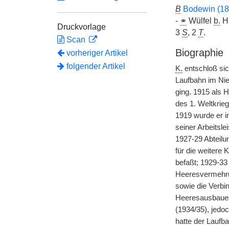
B
Bodewin (1
-
⚭
Wülfel
b.
Ha
Druckvorlage
3
S
, 2
T
.
Scan
Biographie
vorheriger Artikel
folgender Artikel
K.
entschloß sic
Laufbahn im Nie
ging. 1915 als 
des 1. Weltkrie
1919 wurde er i
seiner Arbeitsl
1927-29 Abteil
für die weitere
befaßt; 1929-33 
Heeresvermehrun
sowie die Verbi
Heeresausbaue
(1934/35), jedo
hatte der Laufb