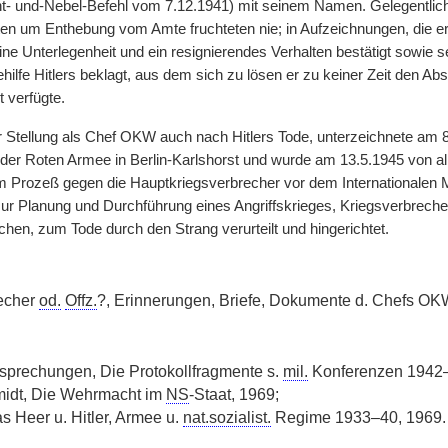
t- und-Nebel-Befehl vom 7.12.1941) mit seinem Namen. Gelegentlic
Bitten um Enthebung vom Amte fruchteten nie; in Aufzeichnungen, die 
ine Unterlegenheit und ein resignierendes Verhalten bestätigt sowie 
hilfe Hitlers beklagt, aus dem sich zu lösen er zu keiner Zeit den Ab
 verfügte.
er Stellung als Chef OKW auch nach Hitlers Tode, unterzeichnete am 8.
er Roten Armee in Berlin-Karlshorst und wurde am 13.5.1945 von allii
Prozeß gegen die Hauptkriegsverbrecher vor dem Internationalen Mi
r Planung und Durchführung eines Angriffskrieges, Kriegsverbrech
chen, zum Tode durch den Strang verurteilt und hingerichtet.
recher
od.
Offz.
?, Erinnerungen, Briefe, Dokumente d. Chefs OK
sprechungen, Die Protokollfragmente s.
mil.
Konferenzen 1942
idt, Die Wehrmacht im
NS
-Staat, 1969;
as Heer u. Hitler, Armee u.
nat.sozialist.
Regime 1933–40, 1969.