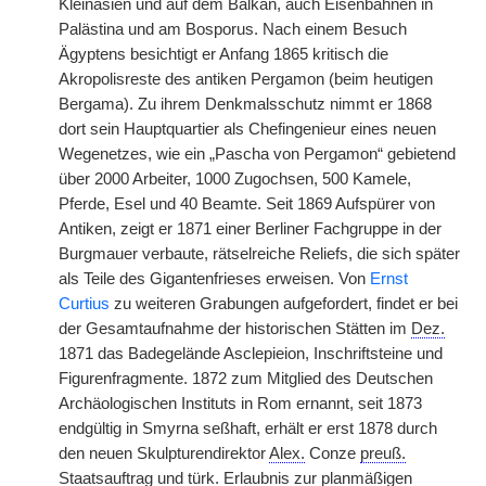
Kleinasien und auf dem Balkan, auch Eisenbahnen in
Palästina und am Bosporus. Nach einem Besuch
Ägyptens besichtigt er Anfang 1865 kritisch die
Akropolisreste des antiken Pergamon (beim heutigen
Bergama). Zu ihrem Denkmalsschutz nimmt er 1868
dort sein Hauptquartier als Chefingenieur eines neuen
Wegenetzes, wie ein „Pascha von Pergamon“ gebietend
über 2000 Arbeiter, 1000 Zugochsen, 500 Kamele,
Pferde, Esel und 40 Beamte. Seit 1869 Aufspürer von
Antiken, zeigt er 1871 einer Berliner Fachgruppe in der
Burgmauer verbaute, rätselreiche Reliefs, die sich später
als Teile des Gigantenfrieses erweisen. Von
Ernst
Curtius
zu weiteren Grabungen aufgefordert, findet er bei
der Gesamtaufnahme der historischen Stätten im
Dez.
1871 das Badegelände Asclepieion, Inschriftsteine und
Figurenfragmente. 1872 zum Mitglied des Deutschen
Archäologischen Instituts in Rom ernannt, seit 1873
endgültig in Smyrna seßhaft, erhält er erst 1878 durch
den neuen Skulpturendirektor
Alex.
Conze
preuß.
Staatsauftrag und
türk.
Erlaubnis zur planmäßigen