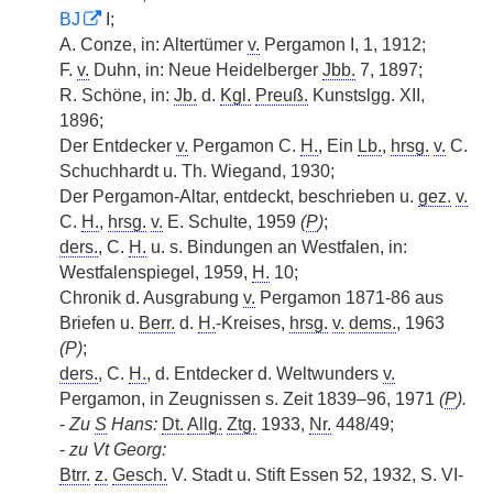
BJ
I;
A. Conze, in: Altertümer
v.
Pergamon I, 1, 1912;
F.
v.
Duhn, in: Neue Heidelberger
Jbb.
7, 1897;
R. Schöne, in:
Jb.
d.
Kgl.
Preuß.
Kunstslgg. XII,
1896;
Der Entdecker
v.
Pergamon C.
H.
, Ein
Lb.
,
hrsg.
v.
C.
Schuchhardt u. Th. Wiegand, 1930;
Der Pergamon-Altar, entdeckt, beschrieben u.
gez.
v.
C.
H.
,
hrsg.
v.
E. Schulte, 1959
(
P
)
;
ders.
, C.
H.
u. s. Bindungen an Westfalen, in:
Westfalenspiegel, 1959,
H.
10;
Chronik d. Ausgrabung
v.
Pergamon 1871-86 aus
Briefen u.
Berr.
d.
H.
-Kreises,
hrsg.
v.
dems.
, 1963
(P)
;
ders.
, C.
H.
, d. Entdecker d. Weltwunders
v.
Pergamon, in Zeugnissen s. Zeit 1839–96, 1971
(
P
).
-
Zu
S
Hans:
Dt.
Allg.
Ztg.
1933,
Nr.
448/49;
-
zu Vt Georg:
Btrr.
z.
Gesch.
V. Stadt u. Stift Essen 52, 1932, S. VI-