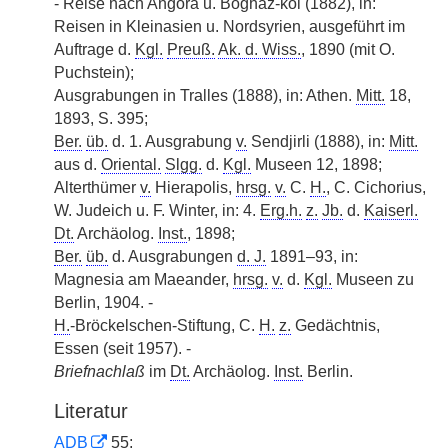
- Reise nach Angora u. Boghaz-köi (1882), in:
Reisen in Kleinasien u. Nordsyrien, ausgeführt im
Auftrage d.
Kgl.
Preuß.
Ak. d. Wiss.
, 1890 (mit O.
Puchstein);
Ausgrabungen in Tralles (1888), in: Athen.
Mitt.
18,
1893, S. 395;
Ber.
üb.
d. 1. Ausgrabung
v.
Sendjirli (1888), in:
Mitt.
aus d.
Oriental.
Slgg.
d.
Kgl.
Museen 12, 1898;
Alterthümer
v.
Hierapolis,
hrsg.
v.
C.
H.
, C. Cichorius,
W. Judeich u. F. Winter, in: 4.
Erg.h.
z.
Jb.
d.
Kaiserl.
Dt.
Archäolog.
Inst.
, 1898;
Ber.
üb.
d. Ausgrabungen
d. J.
1891–93, in:
Magnesia am Maeander,
hrsg.
v.
d.
Kgl.
Museen zu
Berlin, 1904. -
H.
-Bröckelschen-Stiftung, C.
H.
z.
Gedächtnis,
Essen (seit 1957). -
Briefnachlaß
im
Dt.
Archäolog.
Inst.
Berlin.
Literatur
ADB
55;