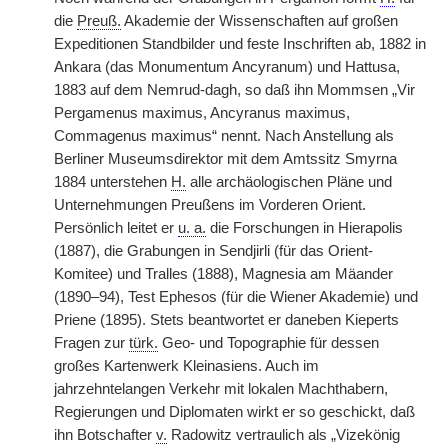
die
Preuß.
Akademie der Wissenschaften auf großen
Expeditionen Standbilder und feste Inschriften ab, 1882 in
Ankara (das Monumentum Ancyranum) und Hattusa,
1883 auf dem Nemrud-dagh, so daß ihn Mommsen „Vir
Pergamenus maximus, Ancyranus maximus,
Commagenus maximus“ nennt. Nach Anstellung als
Berliner Museumsdirektor mit dem Amtssitz Smyrna
1884 unterstehen
H.
alle archäologischen Pläne und
Unternehmungen Preußens im Vorderen Orient.
Persönlich leitet er
u. a.
die Forschungen in Hierapolis
(1887), die Grabungen in Sendjirli (für das Orient-
Komitee) und Tralles (1888), Magnesia am Mäander
(1890–94), Test Ephesos (für die Wiener Akademie) und
Priene (1895). Stets beantwortet er daneben Kieperts
Fragen zur
türk.
Geo- und Topographie für dessen
großes Kartenwerk Kleinasiens. Auch im
jahrzehntelangen Verkehr mit lokalen Machthabern,
Regierungen und Diplomaten wirkt er so geschickt, daß
ihn Botschafter
v.
Radowitz vertraulich als „Vizekönig