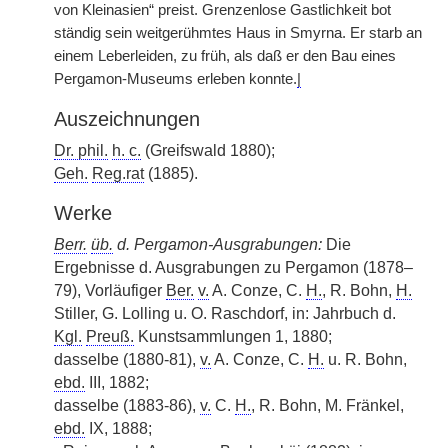
von Kleinasien“ preist. Grenzenlose Gastlichkeit bot
ständig sein weitgerühmtes Haus in Smyrna. Er starb an
einem Leberleiden, zu früh, als daß er den Bau eines
Pergamon-Museums erleben konnte.
|
Auszeichnungen
Dr. phil.
h. c.
(Greifswald 1880);
Geh.
Reg.rat
(1885).
Werke
Berr.
üb.
d. Pergamon-Ausgrabungen:
Die
Ergebnisse d. Ausgrabungen zu Pergamon (1878–
79), Vorläufiger
Ber.
v.
A. Conze, C.
H.
, R. Bohn,
H.
Stiller, G. Lolling u. O. Raschdorf, in: Jahrbuch d.
Kgl.
Preuß.
Kunstsammlungen 1, 1880;
dasselbe (1880-81),
v.
A. Conze, C.
H.
u. R. Bohn,
ebd.
III, 1882;
dasselbe (1883-86),
v.
C.
H.
, R. Bohn, M. Fränkel,
ebd.
IX, 1888;