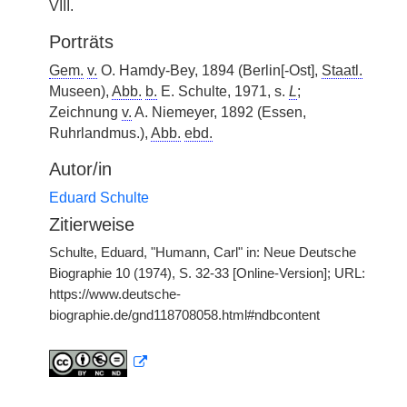
VIII.
Porträts
Gem.
v.
O. Hamdy-Bey, 1894 (Berlin[-Ost],
Staatl.
Museen),
Abb.
b.
E. Schulte, 1971, s.
L
;
Zeichnung
v.
A. Niemeyer, 1892 (Essen,
Ruhrlandmus.),
Abb.
ebd.
Autor/in
Eduard Schulte
Zitierweise
Schulte, Eduard, "Humann, Carl" in: Neue Deutsche
Biographie 10 (1974), S. 32-33 [Online-Version]; URL:
https://www.deutsche-
biographie.de/gnd118708058.html#ndbcontent