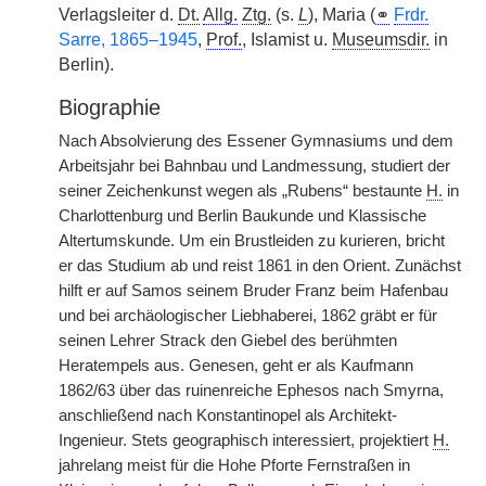
Verlagsleiter d.
Dt.
Allg.
Ztg.
(s.
L
), Maria (
⚭
Frdr.
Sarre, 1865–1945
,
Prof.
, Islamist u.
Museumsdir.
in
Berlin).
Biographie
Nach Absolvierung des Essener Gymnasiums und dem
Arbeitsjahr bei Bahnbau und Landmessung, studiert der
seiner Zeichenkunst wegen als „Rubens“ bestaunte
H.
in
Charlottenburg und Berlin Baukunde und Klassische
Altertumskunde. Um ein Brustleiden zu kurieren, bricht
er das Studium ab und reist 1861 in den Orient. Zunächst
hilft er auf Samos seinem Bruder Franz beim Hafenbau
und bei archäologischer Liebhaberei, 1862 gräbt er für
seinen Lehrer Strack den Giebel des berühmten
Heratempels aus. Genesen, geht er als Kaufmann
1862/63 über das ruinenreiche Ephesos nach Smyrna,
anschließend nach Konstantinopel als Architekt-
Ingenieur. Stets geographisch interessiert, projektiert
H.
jahrelang meist für die Hohe Pforte Fernstraßen in