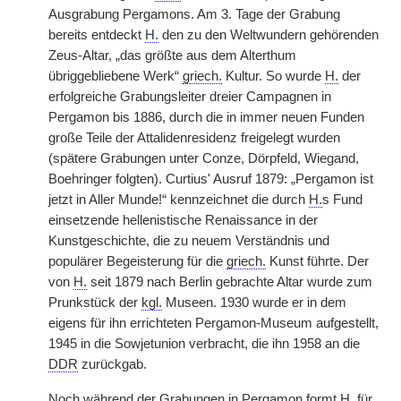
Ausgrabung Pergamons. Am 3. Tage der Grabung
bereits entdeckt
H.
den zu den Weltwundern gehörenden
Zeus-Altar, „das größte aus dem Alterthum
übriggebliebene Werk“
griech.
Kultur. So wurde
H.
der
erfolgreiche Grabungsleiter dreier Campagnen in
Pergamon bis 1886, durch die in immer neuen Funden
große Teile der Attalidenresidenz freigelegt wurden
(spätere Grabungen unter Conze, Dörpfeld, Wiegand,
Boehringer folgten). Curtius' Ausruf 1879: „Pergamon ist
jetzt in Aller Munde!“ kennzeichnet die durch
H.
s Fund
einsetzende hellenistische Renaissance in der
Kunstgeschichte, die zu neuem Verständnis und
populärer Begeisterung für die
griech.
Kunst führte. Der
von
H.
seit 1879 nach Berlin gebrachte Altar wurde zum
Prunkstück der
kgl.
Museen. 1930 wurde er in dem
eigens für ihn errichteten Pergamon-Museum aufgestellt,
1945 in die Sowjetunion verbracht, die ihn 1958 an die
DDR
zurückgab.
Noch während der Grabungen in Pergamon formt
H.
für