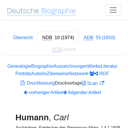
Deutsche
Biographie
Übersicht
NDB
10 (1974)
ADB
55 (1910)
NDB
-online
Genealogie
Biographie
Auszeichnungen
Werke
Literatur
Porträts
Autor/in
Zitierweise
Netzwerk
RDF
Druckfassung
Druckvorlage
Scan
vorheriger Artikel
folgender Artikel
Humann
,
Carl
Archäologe, Entdecker des Pergamon-Altars,
*
4.1.1839