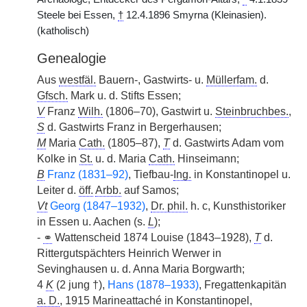
Steele bei Essen,
†
12.4.1896 Smyrna (Kleinasien).
(katholisch)
Genealogie
Aus
westfäl.
Bauern-, Gastwirts- u.
Müllerfam.
d.
Gfsch.
Mark u. d. Stifts Essen;
V
Franz
Wilh.
(1806–70), Gastwirt u.
Steinbruchbes.
,
S
d. Gastwirts Franz in Bergerhausen;
M
Maria
Cath.
(1805–87),
T
d. Gastwirts Adam vom
Kolke in
St.
u. d. Maria
Cath.
Hinseimann;
B
Franz (1831–92)
, Tiefbau-
Ing.
in Konstantinopel u.
Leiter d.
öff.
Arbb.
auf Samos;
Vt
Georg (1847–1932)
,
Dr. phil.
h. c, Kunsthistoriker
in Essen u. Aachen (s.
L
);
-
⚭
Wattenscheid 1874 Louise (1843–1928),
T
d.
Rittergutspächters Heinrich Werwer in
Sevinghausen u. d. Anna Maria Borgwarth;
4
K
(2 jung †),
Hans (1878–1933)
, Fregattenkapitän
a. D.
, 1915 Marineattaché in Konstantinopel,