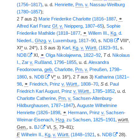
(1756–1817)
, u. d.
Henriette,
Prn.
v.
Nassau-Weilburg
(1780–1857
);
2
T
aus 2)
Marie Friederike Charlotte (1816–1887
,
⚭
Alfred Karl Franz
Gf.
v.
Neipperg, 1807–65
),
Sophie
Friederike Mathilde (1818–1877
,
⚭
Willem III.,
Kg.
d.
Niederl.,
Ghzg.
v.
Luxemburg, 1817–90
, s.
NDB
VIII*,
XI
*
u. 24*), 1
S
aus 3)
Karl,
Kg.
v.
Württ.
(1823–91
, s.
NDB
XI,
⚭
Olga Nikolajewna, 1822–92
,
T
d.
Nikolaus
I., Zar
v.
Rußland, 1796–1855
, u. d.
Alexandra
Feodorowna,
geb.
Charlotte,
Prn.
v.
Preußen, 1798–
1860
, s.
NDB
V
*
u. 16*), 2
T
aus 3)
Katharina (1821–
98
,
⚭
Friedrich, Prinz
v.
Württ.
, 1808–70
,
S
d.
Paul
Friedrich Karl August, Prinz
v.
Württ.
, 1785–1852
, u. d.
Charlotte Catherine,
Prn.
v.
Sachsen-Altenburg-
Hildburghausen, 1787–1847
),
Auguste Wilhelmine
Henriette (1826–1898
,
⚭
Hermann, Prinz
v.
Sachsen-
Weimar-Eisenach,
Hzg.
zu Sachsen, 1825–1901
,
württ.
Gen.
, s.
BJ
VI,
S.
79–81);
E
Wilhelm II.,
Kg.
v.
Württ.
(1848–1921
, s.
NDB
28).