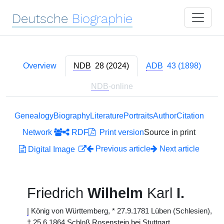
Deutsche
Biographie
Overview
NDB
28 (2024)
ADB
43 (1898)
NDB
-online
Genealogy
Biography
Literature
Portraits
Author
Citation
Network
RDF
Print version
Source in print
Previous article
Next article
Digital Image
Friedrich
Wilhelm
Karl
I.
|
König von Württemberg, * 27.9.1781 Lüben (Schlesien),
† 25.6.1864 Schloß Rosenstein bei Stuttgart,