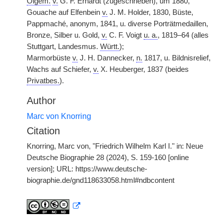
Ölgem.
v.
G. F. Erhardt (zugeschrieben), um 1880,
Gouache auf Elfenbein
v.
J. M. Holder, 1830, Büste,
Pappmaché, anonym, 1841, u. diverse Porträtmedaillen,
Bronze, Silber u. Gold,
v.
C. F. Voigt
u. a.
, 1819–64 (alles
Stuttgart, Landesmus.
Württ.
);
Marmorbüste
v.
J. H. Dannecker,
n.
1817, u. Bildnisrelief,
Wachs auf Schiefer,
v.
X. Heuberger, 1837 (beides
Privatbes.
).
Author
Marc von Knorring
Citation
Knorring, Marc von, "Friedrich Wilhelm Karl I." in: Neue
Deutsche Biographie 28 (2024), S. 159-160 [online
version]; URL: https://www.deutsche-
biographie.de/gnd118633058.html#ndbcontent