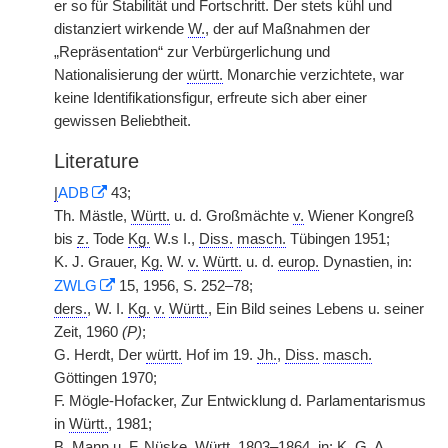
er so für Stabilität und Fortschritt. Der stets kühl und
distanziert wirkende
W.
, der auf Maßnahmen der
„Repräsentation“ zur Verbürgerlichung und
Nationalisierung der
württ.
Monarchie verzichtete, war
keine Identifikationsfigur, erfreute sich aber einer
gewissen Beliebtheit.
Literature
|
ADB
43;
Th. Mästle,
Württ.
u. d. Großmächte
v.
Wiener Kongreß
bis
z.
Tode
Kg.
W.s I.,
Diss.
masch.
Tübingen 1951;
K. J. Grauer,
Kg.
W.
v.
Württ.
u. d.
europ.
Dynastien, in:
ZWLG
15, 1956, S. 252–78;
ders.
, W. I.
Kg.
v.
Württ.
, Ein Bild seines Lebens u. seiner
Zeit, 1960
(P)
;
G. Herdt, Der
württ.
Hof im 19.
Jh.
,
Diss.
masch.
Göttingen 1970;
F. Mögle-Hofacker, Zur Entwicklung d. Parlamentarismus
in
Württ.
, 1981;
B. Mann u. F. Nüske,
Württ.
1803–1864, in: K. G. A.