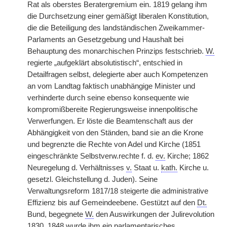
Rat als oberstes Beratergremium ein. 1819 gelang ihm
die Durchsetzung einer gemäßigt liberalen Konstitution,
die die Beteiligung des landständischen Zweikammer-
Parlaments an Gesetzgebung und Haushalt bei
Behauptung des monarchischen Prinzips festschrieb.
W.
regierte „aufgeklärt absolutistisch“, entschied in
Detailfragen selbst, delegierte aber auch Kompetenzen
an vom Landtag faktisch unabhängige Minister und
verhinderte durch seine ebenso konsequente wie
kompromißbereite Regierungsweise innenpolitische
Verwerfungen. Er löste die Beamtenschaft aus der
Abhängigkeit von den Ständen, band sie an die Krone
und begrenzte die Rechte von Adel und Kirche (1851
eingeschränkte Selbstverw.rechte f. d.
ev.
Kirche; 1862
Neuregelung d. Verhältnisses
v.
Staat u.
kath.
Kirche u.
gesetzl. Gleichstellung d. Juden). Seine
Verwaltungsreform 1817/18 steigerte die administrative
Effizienz bis auf Gemeindeebene. Gestützt auf den
Dt.
Bund, begegnete
W.
den Auswirkungen der Julirevolution
1830. 1848 wurde ihm ein parlamentarisches