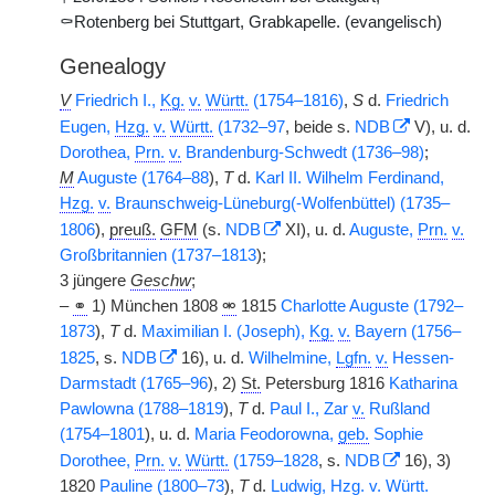
⚰Rotenberg bei Stuttgart, Grabkapelle. (evangelisch)
Genealogy
V
Friedrich I.,
Kg.
v.
Württ.
(1754–1816)
,
S
d.
Friedrich
Eugen,
Hzg.
v.
Württ.
(1732–97
, beide s.
NDB
V), u. d.
Dorothea,
Prn.
v.
Brandenburg-Schwedt (1736–98)
;
M
Auguste (1764–88
),
T
d.
Karl II. Wilhelm Ferdinand,
Hzg.
v.
Braunschweig-Lüneburg(-Wolfenbüttel) (1735–
1806
),
preuß.
GFM
(s.
NDB
XI), u. d.
Auguste,
Prn.
v.
Großbritannien (1737–1813
);
3 jüngere
Geschw
;
–
⚭
1) München 1808
⚮
1815
Charlotte Auguste (1792–
1873
),
T
d.
Maximilian I. (Joseph),
Kg.
v.
Bayern (1756–
1825
, s.
NDB
16), u. d.
Wilhelmine,
Lgfn.
v.
Hessen-
Darmstadt (1765–96
), 2)
St.
Petersburg 1816
Katharina
Pawlowna (1788–1819
),
T
d.
Paul I., Zar
v.
Rußland
(1754–1801
), u. d.
Maria Feodorowna,
geb.
Sophie
Dorothee,
Prn.
v.
Württ.
(1759–1828
, s.
NDB
16), 3)
1820
Pauline (1800–73
),
T
d.
Ludwig,
Hzg.
v.
Württ.