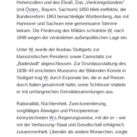
Hohenzollern und des Elsaß. Das „Vierkönigsbündnis“
(mit
Österr.
, Bayern, Sachsen) 1850 blieb ineffektiv, die
Bundesreform 1863 benachteiligte Württemberg, das mit
Hannover und Sachsen eine gemeinsame Stimme
bekam. Die Förderung des Militärs schränkte
W.
nach
1848 wegen der veränderten außenpolitischen Lage ein.
Unter
W.
wurde der Ausbau Stuttgarts zur
klassizistischen Residenz sowie Cannstatts zur
„Badestadt“ abgeschlossen. Zur Grundausstattung des
1838–43 errichteten Museums der Bildenden Künste in
Stuttgart trug
W.
durch Exponate bei, die er auf Reisen
durch Italien gesammelt hatte; seine Schlösser stattete
er mit umfangreichen Gemäldesammlungen aus.
Rationalität, Nüchternheit, Zweckorientierung,
sorgfältiges Abwägen und Prinzipientreue
kennzeichneten
W.
s Regierungsweise, mit der er – wie
mit der Verfassung–Staat und Gesellschaft erfolgreich
zusammenhielt. Liberaler als andere Monarchen, sorgte