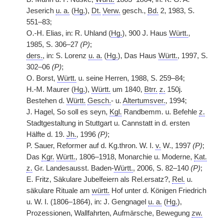
Jeserich
u. a.
(
Hg.
),
Dt.
Verw.
gesch.,
Bd.
2, 1983, S.
551–83;
O.-H. Elias, in: R. Uhland (
Hg.
), 900 J. Haus
Württ.
,
1985, S. 306–27
(P)
;
ders.
, in: S. Lorenz
u. a.
(
Hg.
), Das Haus
Württ.
, 1997, S.
302–06
(P)
;
O. Borst,
Württ.
u. seine Herren, 1988, S. 259–84;
H.-M. Maurer (
Hg.
),
Württ.
um 1840,
Btrr.
z.
150j.
Bestehen d.
Württ.
Gesch.
- u.
Altertumsver.
, 1994;
J. Hagel, So soll es seyn,
Kgl.
Randbemm. u. Befehle
z.
Stadtgestaltung in Stuttgart u. Cannstatt in d. ersten
Hälfte d. 19.
Jh.
, 1996
(P)
;
P. Sauer, Reformer auf d. Kg.thron. W. I.
v.
W., 1997
(P)
;
Das
Kgr.
Württ.
, 1806–1918, Monarchie u. Moderne,
Kat.
z.
Gr. Landesausst. Baden-
Württ.
, 2006, S. 82–140
(P)
;
E. Fritz, Säkulare Jubelfeiern als Rel.ersatz?,
Rel.
u.
säkulare Rituale am
württ.
Hof unter d. Königen Friedrich
u. W. I. (1806–1864), in: J. Gengnagel
u. a.
(
Hg.
),
Prozessionen, Wallfahrten, Aufmärsche, Bewegung
zw.