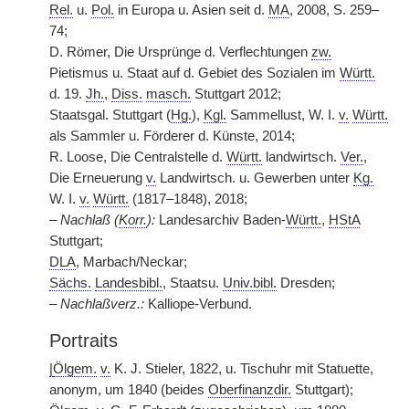
Rel.
u.
Pol.
in Europa u. Asien seit d.
MA
, 2008, S. 259–
74;
D. Römer, Die Ursprünge d. Verflechtungen
zw.
Pietismus u. Staat auf d. Gebiet des Sozialen im
Württ.
d. 19.
Jh.
,
Diss.
masch.
Stuttgart 2012;
Staatsgal. Stuttgart (
Hg.
),
Kgl.
Sammellust, W. I.
v.
Württ.
als Sammler u. Förderer d. Künste, 2014;
R. Loose, Die Centralstelle d.
Württ.
landwirtsch.
Ver.
,
Die Erneuerung
v.
Landwirtsch. u. Gewerben unter
Kg.
W. I.
v.
Württ.
(1817–1848), 2018;
–
Nachlaß
(
Korr.
):
Landesarchiv Baden-
Württ.
,
HStA
Stuttgart;
DLA
, Marbach/Neckar;
Sächs.
Landesbibl.
, Staatsu.
Univ.bibl.
Dresden;
–
Nachlaßverz.:
Kalliope-Verbund.
Portraits
|
Ölgem.
v.
K. J. Stieler, 1822, u. Tischuhr mit Statuette,
anonym, um 1840 (beides
Oberfinanzdir.
Stuttgart);