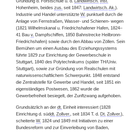
Gründung d. Forstschule u. d.
Landwirtsch.
Inst.
Hohenheim, beides
zus.
seit 1847:
Landwirtsch.
Ak.
).
Industrie und Handel unterstützte
W.
punktuell durch die
Anlage von Fernstraßen, Wasser- und Schienen-
|
wegen
(1821 Wilhelmskanal u. Friedrichshafener Hafen, 1824–
41 Bau
v.
Dampfschiffen, 1850 Bahnstrecke Heilbronn-
Friedrichshafen) sowie durch den Abbau von Zöllen. Sein
Bemühen um einen Ausbau des Erziehungssystems
führte 1829 zur Einrichtung der Gewerbeschule in
Stuttgart, 1840 des Polytechnikums (später TH/Univ.
Stuttgart), sowie zur Gründung von Realschulen mit
naturwissenschaftlichem Schwerpunkt. 1848 entstand
die Zentralstelle für Gewerbe und Handel, seit 1851 ein
eigenständiges Postwesen, 1862 wurde die
Gewerbefreiheit besiegelt, der Zunftzwang aufgehoben.
Grundsätzlich an der
dt.
Einheit interessiert (1828
Einrichtung d. süd
dt.
Zollver.
, seit 1834 T. d.
Dt.
Zollver.
),
scheiterte
W.
1824 und 1849 mit Initiativen zu einer
Bundesreform und zur Einverleibung von Baden,