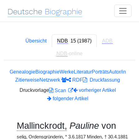
Deutsche
Biographie
Übersicht
NDB
15 (1987)
ADB
NDB
-online
Genealogie
Biographie
Werke
Literatur
Porträts
Autor/in
Zitierweise
Netzwerk
RDF
Druckfassung
Druckvorlage
vorheriger Artikel
Scan
folgender Artikel
Mallinckrodt,
Pauline
von
selig, Ordensgründerin,
*
3.6.1817 Minden,
†
30.4.1881