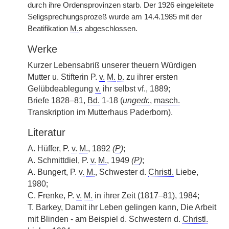
durch ihre Ordensprovinzen starb. Der 1926 eingeleitete
Seligsprechungsprozeß wurde am 14.4.1985 mit der
Beatifikation
M.
s abgeschlossen.
Werke
Kurzer Lebensabriß unserer theuern Würdigen
Mutter u. Stifterin P.
v.
M.
b.
zu ihrer ersten
Gelübdeablegung
v.
ihr selbst vf., 1889;
Briefe 1828–81,
Bd.
1-18 (
ungedr.
,
masch.
Transkription im Mutterhaus Paderborn).
Literatur
A. Hüffer, P.
v.
M.
, 1892
(
P
)
;
A. Schmittdiel, P.
v.
M.
, 1949
(
P
)
;
A. Bungert, P.
v.
M.
, Schwester d.
Christl.
Liebe,
1980;
C. Frenke, P.
v.
M.
in ihrer Zeit (1817–81), 1984;
T. Barkey, Damit ihr Leben gelingen kann, Die Arbeit
mit Blinden - am Beispiel d. Schwestern d.
Christl.