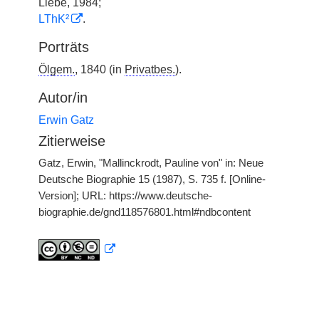
Liebe, 1984;
LThK²
.
Porträts
Ölgem.
, 1840 (in
Privatbes.
).
Autor/in
Erwin Gatz
Zitierweise
Gatz, Erwin, "Mallinckrodt, Pauline von" in: Neue
Deutsche Biographie 15 (1987), S. 735 f. [Online-
Version]; URL: https://www.deutsche-
biographie.de/gnd118576801.html#ndbcontent