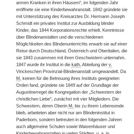
armen Kranken in ihren Häusern“, im folgenden Jahr
eröffnete sie eine Kinderbewahranstalt. 1842 gründete sie
mit Unterstützung des Kreisarztes Dr. Hermann Joseph
Schmidt ein privates Institut zur Ausbildung blinder
Kinder, das 1844 Korporationsrechte erhielt. Kenntnisse
über Blindenanstalten und die verschiedenen
Möglichkeiten des Blindenunterrichts erwarb sie auf einer
Reise durch Deutschland, Österreich und Oberitalien, die
sie 1843 zusammen mit ihren Geschwistern unternahm.
1847 wurde ihr Institut in die
kath.
Abteilung der
v.
Vinckeschen Provinzial-Blindenanstalt umgewandelt. Da
M.
keinen für die Betreuung ihres Instituts geeigneten
Orden fand, gründete sie 1849 auf der Grundlage der
Augustinerregel die Kongregation der „Schwestern der
christlichen Liebe“, zunächst mit vier Mitgliedern. Die
Schwestern, deren Oberin
M.
bis zu ihrem Lebensende
blieb, arbeiteten aber nicht nur am Blindeninstitut in
Paderborn, sondern betreuten in den folgenden Jahren
auch allgemeine Schulen sowie Waisenhäuser und
Kinderbewahranstalten in vielen Städten,
u. a.
in