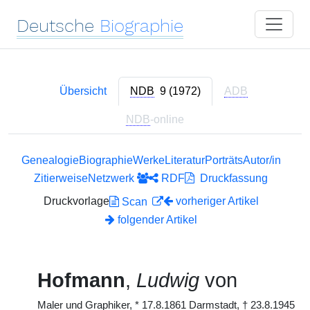
Deutsche
Biographie
Übersicht
NDB
9 (1972)
ADB
NDB
-online
Genealogie
Biographie
Werke
Literatur
Porträts
Autor/in
Zitierweise
Netzwerk
RDF
Druckfassung
Druckvorlage
vorheriger Artikel
Scan
folgender Artikel
Hofmann
,
Ludwig
von
Maler und Graphiker,
*
17.8.1861 Darmstadt,
†
23.8.1945