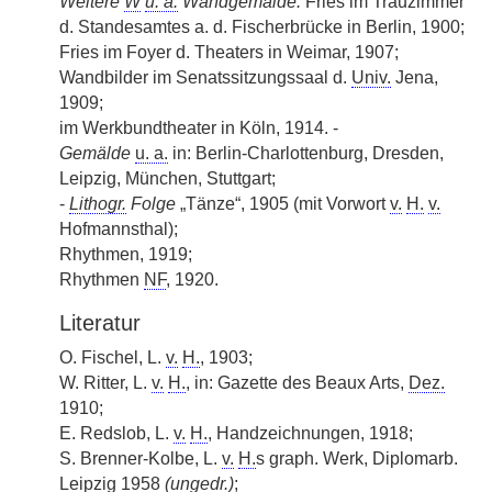
Weitere
W
u. a.
Wandgemälde:
Fries im Trauzimmer
d. Standesamtes a. d. Fischerbrücke in Berlin, 1900;
Fries im Foyer d. Theaters in Weimar, 1907;
Wandbilder im Senatssitzungssaal d.
Univ.
Jena,
1909;
im Werkbundtheater in Köln, 1914. -
Gemälde
u. a.
in: Berlin-Charlottenburg, Dresden,
Leipzig, München, Stuttgart;
-
Lithogr.
Folge
„Tänze“, 1905 (mit Vorwort
v.
H.
v.
Hofmannsthal);
Rhythmen, 1919;
Rhythmen
NF
, 1920.
Literatur
O. Fischel, L.
v.
H.
, 1903;
W. Ritter, L.
v.
H.
, in: Gazette des Beaux Arts,
Dez.
1910;
E. Redslob, L.
v.
H.
, Handzeichnungen, 1918;
S. Brenner-Kolbe, L.
v.
H.
s graph. Werk, Diplomarb.
Leipzig 1958
(
ungedr.
)
;