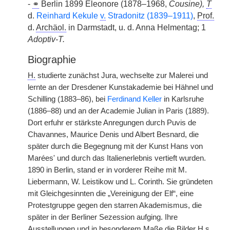
-
⚭
Berlin 1899 Eleonore (1878–1968,
Cousine),
T
d.
Reinhard Kekule
v.
Stradonitz (1839–1911)
,
Prof.
d.
Archäol.
in Darmstadt, u. d. Anna Helmentag; 1
Adoptiv-T.
Biographie
H.
studierte zunächst Jura, wechselte zur Malerei und
lernte an der Dresdener Kunstakademie bei Hähnel und
Schilling (1883–86), bei
Ferdinand Keller
in Karlsruhe
(1886–88) und an der Academie Julian in Paris (1889).
Dort erfuhr er stärkste Anregungen durch Puvis de
Chavannes, Maurice Denis und Albert Besnard, die
später durch die Begegnung mit der Kunst Hans von
Marées' und durch das Italienerlebnis vertieft wurden.
1890 in Berlin, stand er in vorderer Reihe mit M.
Liebermann, W. Leistikow und L. Corinth. Sie gründeten
mit Gleichgesinnten die „Vereinigung der Elf“, eine
Protestgruppe gegen den starren Akademismus, die
später in der Berliner Sezession aufging. Ihre
Ausstellungen und in besonderem Maße die Bilder
H.
s