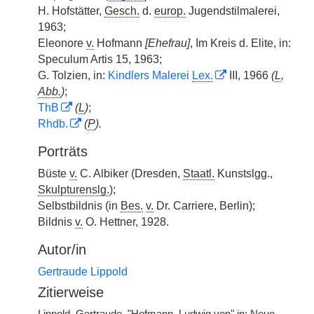
H. Hofstätter,
Gesch.
d.
europ.
Jugendstilmalerei,
1963;
Eleonore
v.
Hofmann
[Ehefrau]
, Im Kreis d. Elite, in:
Speculum Artis 15, 1963;
G. Tolzien, in:
Kindlers Malerei
Lex.
III, 1966
(
L
,
Abb.
)
;
ThB
(
L
)
;
Rhdb.
(
P
).
Porträts
Büste
v.
C. Albiker (Dresden,
Staatl.
Kunstslgg.,
Skulpturenslg.
);
Selbstbildnis (in
Bes.
v.
Dr. Carriere, Berlin);
Bildnis
v.
O. Hettner, 1928.
Autor/in
Gertraude Lippold
Zitierweise