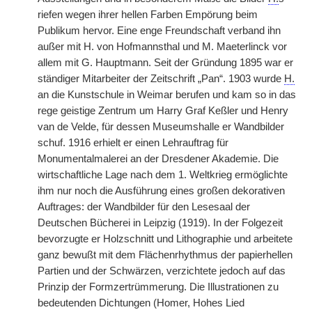
riefen wegen ihrer hellen Farben Empörung beim
Publikum hervor. Eine enge Freundschaft verband ihn
außer mit H. von Hofmannsthal und M. Maeterlinck vor
allem mit G. Hauptmann. Seit der Gründung 1895 war er
ständiger Mitarbeiter der Zeitschrift „Pan“. 1903 wurde
H.
an die Kunstschule in Weimar berufen und kam so in das
rege geistige Zentrum um Harry Graf Keßler und Henry
van de Velde, für dessen Museumshalle er Wandbilder
schuf. 1916 erhielt er einen Lehrauftrag für
Monumentalmalerei an der Dresdener Akademie. Die
wirtschaftliche Lage nach dem 1. Weltkrieg ermöglichte
ihm nur noch die Ausführung eines großen dekorativen
Auftrages: der Wandbilder für den Lesesaal der
Deutschen Bücherei in Leipzig (1919). In der Folgezeit
bevorzugte er Holzschnitt und Lithographie und arbeitete
ganz bewußt mit dem Flächenrhythmus der papierhellen
Partien und der Schwärzen, verzichtete jedoch auf das
Prinzip der Formzertrümmerung. Die Illustrationen zu
bedeutenden Dichtungen (Homer, Hohes Lied