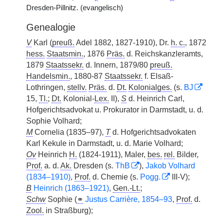
Dresden-Pillnitz. (evangelisch)
Genealogie
V
Karl (
preuß.
Adel 1882, 1827-1910), Dr.
h. c.
, 1872
hess.
Staatsmin.
, 1876
Präs.
d. Reichskanzleramts,
1879
Staatssekr.
d. Innern, 1879/80
preuß.
Handelsmin.
, 1880-87
Staatssekr.
f. Elsaß-
Lothringen,
stellv.
Präs.
d.
Dt.
Kolonialges.
(s.
BJ
15,
Tl.
;
Dt.
Kolonial-
Lex.
II),
S
d. Heinrich Carl,
Hofgerichtsadvokat u. Prokurator in Darmstadt, u. d.
Sophie Volhard;
M
Cornelia (1835–97),
T
d. Hofgerichtsadvokaten
Karl Kekule in Darmstadt, u. d. Marie Volhard;
Ov
Heinrich
H.
(1824-1911), Maler,
bes.
rel.
Bilder,
Prof.
a. d.
Ak.
Dresden (s.
ThB
),
Jakob Volhard
(1834–1910)
,
Prof.
d. Chemie (s.
Pogg.
III-V);
B
Heinrich (1863–1921)
,
Gen.-Lt.
;
Schw
Sophie (
⚭
Justus Carrière, 1854–93
,
Prof.
d.
Zool.
in Straßburg);